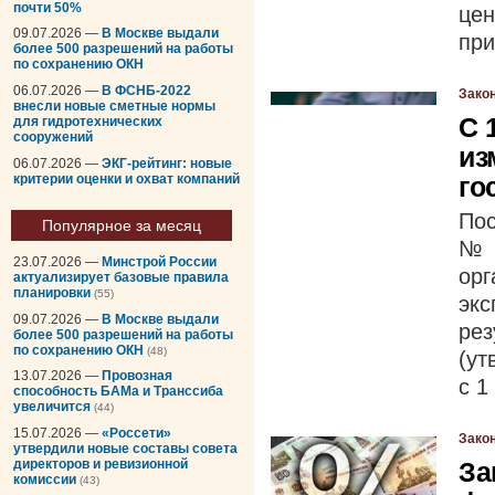
почти 50%
цен
09.07.2026 —
В Москве выдали
при
более 500 разрешений на работы
по сохранению ОКН
06.07.2026 —
В ФСНБ-2022
Зако
внесли новые сметные нормы
С 
для гидротехнических
сооружений
из
06.07.2026 —
ЭКГ-рейтинг: новые
критерии оценки и охват компаний
го
Пос
Популярное за месяц
№ 
23.07.2026 —
Минстрой России
ор
актуализирует базовые правила
планировки
(55)
эк
09.07.2026 —
В Москве выдали
ре
более 500 разрешений на работы
по сохранению ОКН
(48)
(ут
13.07.2026 —
Провозная
с 1
способность БАМа и Транссиба
увеличится
(44)
15.07.2026 —
«Россети»
Зако
утвердили новые составы совета
директоров и ревизионной
За
комиссии
(43)