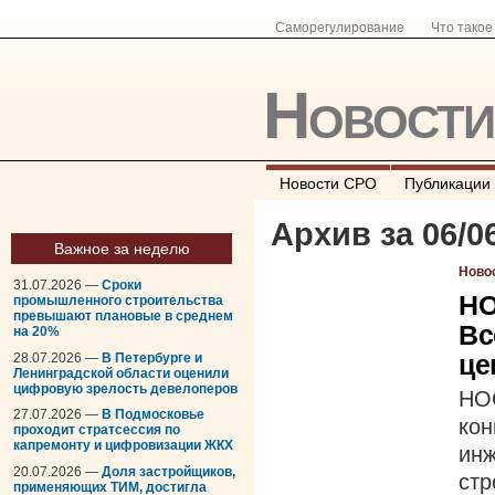
Саморегулирование
Что тако
Новост
Новости СРО
Публикации
Архив за 06/0
Важное за неделю
Ново
31.07.2026 —
Сроки
НО
промышленного строительства
превышают плановые в среднем
Вс
на 20%
це
28.07.2026 —
В Петербурге и
Ленинградской области оценили
цифровую зрелость девелоперов
НО
27.07.2026 —
В Подмосковье
ко
проходит стратсессия по
капремонту и цифровизации ЖКХ
ин
20.07.2026 —
Доля застройщиков,
ст
применяющих ТИМ, достигла