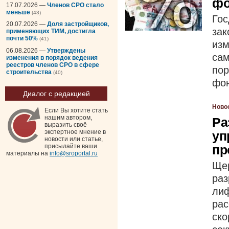
фо
17.07.2026 —
Членов СРО стало
меньше
(43)
Го
20.07.2026 —
Доля застройщиков,
за
применяющих ТИМ, достигла
почти 50%
(41)
изм
06.08.2026 —
Утверждены
са
изменения в порядок ведения
реестров членов СРО в сфере
по
строительства
(40)
фо
Диалог с редакцией
Ново
Если Вы хотите стать
нашим автором,
Ра
выразить своё
экспертное мнение в
уп
новости или статье,
пр
присылайте ваши
материалы на
info@sroportal.ru
Ще
раз
ли
ра
ск