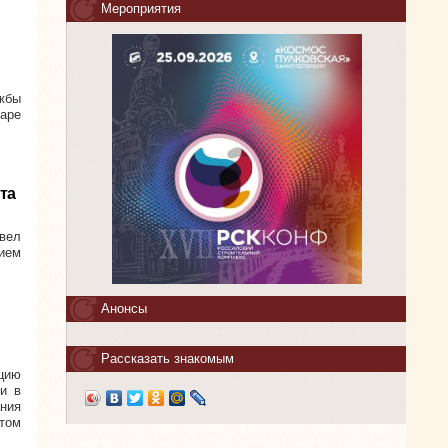
Мероприятия
жбы
аре
та
вел
ием
Анонсы
Рассказать знакомым
цию
и в
ания
этом