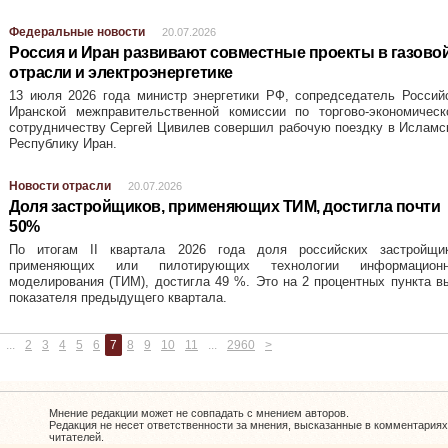
Федеральные новости
20.07.2026
Россия и Иран развивают совместные проекты в газово
отрасли и электроэнергетике
13 июля 2026 года министр энергетики РФ, сопредседатель Россий
Иранской межправительственной комиссии по торгово-экономическ
сотрудничеству Сергей Цивилев совершил рабочую поездку в Ислам
Республику Иран.
Новости отрасли
20.07.2026
Доля застройщиков, применяющих ТИМ, достигла почти
50%
По итогам II квартала 2026 года доля российских застройщик
применяющих или пилотирующих технологии информационн
моделирования (ТИМ), достигла 49 %. Это на 2 процентных пункта 
показателя предыдущего квартала.
...
2
3
4
5
6
7
8
9
10
11
...
2960
>
Мнение редакции может не совпадать с мнением авторов.
Редакция не несет ответственности за мнения, высказанные в комментариях
читателей.