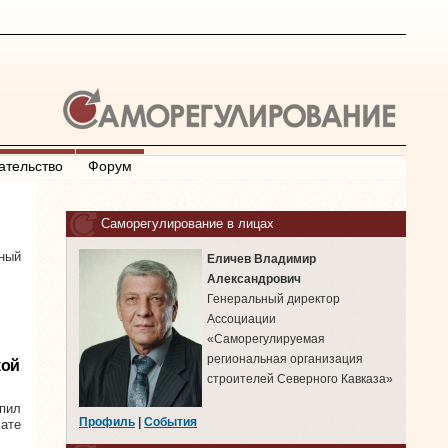
ательство
Форум
Саморегулирование в лицах
ный
Еличев Владимир
Александрович
Генеральный директор
Ассоциации
«Саморегулируемая
региональная организация
кой
строителей Северного Кавказа»
упил
Профиль
|
События
ате