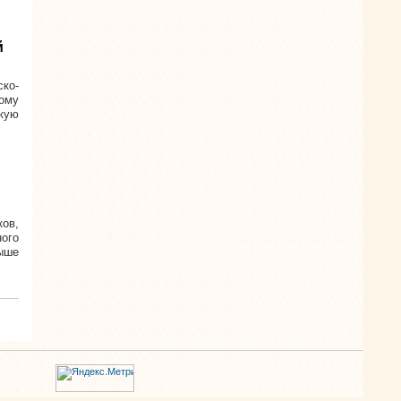
й
ско-
ому
скую
ов,
ого
выше