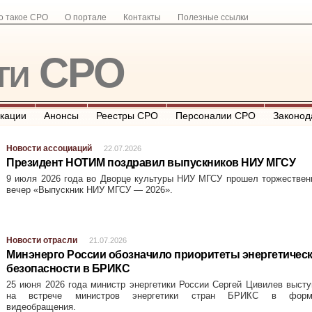
о такое СРО
О портале
Контакты
Полезные ссылки
ти СРО
кации
Анонсы
Реестры СРО
Персоналии СРО
Законод
Новости ассоциаций
22.07.2026
Президент НОТИМ поздравил выпускников НИУ МГСУ
9 июля 2026 года во Дворце культуры НИУ МГСУ прошел торжествен
вечер «Выпускник НИУ МГСУ — 2026».
Новости отрасли
21.07.2026
Минэнерго России обозначило приоритеты энергетичес
безопасности в БРИКС
25 июня 2026 года министр энергетики России Сергей Цивилев выст
на встрече министров энергетики стран БРИКС в форм
видеобращения.