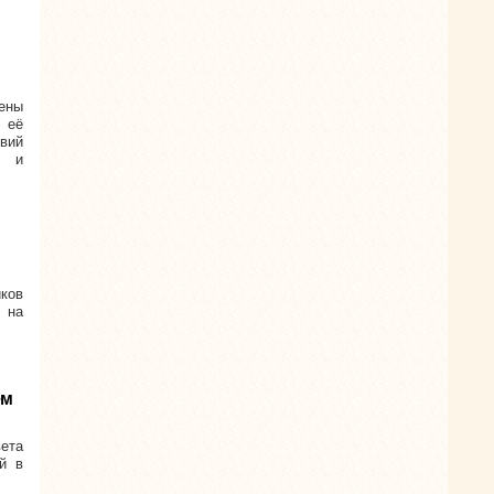
ены
о её
овий
а и
иков
 на
ем
вета
й в