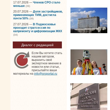
17.07.2026 —
Членов СРО стало
меньше
(39)
20.07.2026 —
Доля застройщиков,
применяющих ТИМ, достигла
почти 50%
(38)
27.07.2026 —
В Подмосковье
проходит стратсессия по
капремонту и цифровизации ЖКХ
(34)
Диалог с редакцией
Если Вы хотите стать
нашим автором,
выразить своё
экспертное мнение в
новости или статье,
присылайте ваши
материалы на
info@sroportal.ru