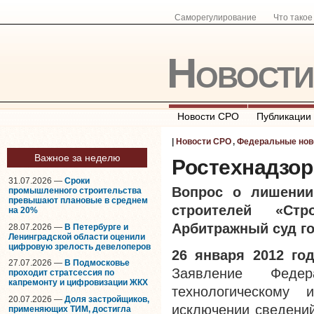
Саморегулирование
Что тако
Новост
Новости СРО
Публикации
|
Новости СРО
,
Федеральные нов
Важное за неделю
Ростехнадзор
31.07.2026 —
Сроки
Вопрос о лишени
промышленного строительства
превышают плановые в среднем
строителей «Стр
на 20%
Арбитражный суд г
28.07.2026 —
В Петербурге и
Ленинградской области оценили
цифровую зрелость девелоперов
26 января 2012 го
27.07.2026 —
В Подмосковье
Заявление Федер
проходит стратсессия по
капремонту и цифровизации ЖКХ
технологическому 
20.07.2026 —
Доля застройщиков,
исключении сведений
применяющих ТИМ, достигла