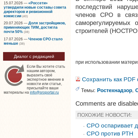
15.07.2026 —
«Россети»
последствий наруш
утвердили новые составы совета
директоров и ревизионной
членов СРО в связи
комиссии
(40)
саморегулируемых о
20.07.2026 —
Доля застройщиков,
применяющих ТИМ, достигла
строителей (НОСТР
почти 50%
(38)
17.07.2026 —
Членов СРО стало
меньше
(38)
Диалог с редакцией
при использовании матер
Если Вы хотите стать
нашим автором,
выразить своё
Сохранить как PDF
экспертное мнение в
новости или статье,
присылайте ваши
Темы:
Ростехнадзор
,
материалы на
info@sroportal.ru
Comments are disable
ПОХОЖИЕ НОВОСТИ:
СРО оспаривает д
СРО против РТН