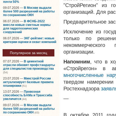
почти 50%
"СтройРегион" из г
09.07.2026 —
В Москве выдали
организаций. Для рас
более 500 разрешений на работы
по сохранению ОКН
Предварительное за
06.07.2026 —
В ФСНБ-2022
внесли новые сметные нормы
для гидротехнических
Исключение из госу
сооружений
только по решен
06.07.2026 —
ЭКГ-рейтинг: новые
критерии оценки и охват компаний
некоммерческого 
организации.
Популярное за месяц
Напомним
, что в х
07.07.2026 —
В цементной
отрасли обновят профстандарты
«Стройрегон» в а
для специалистов производства
(54)
многочисленные нар
23.07.2026 —
Минстрой России
твердом намерении 
актуализирует базовые правила
планировки
(51)
Ростехнадзора
заявл
13.07.2026 —
Провозная
способность БАМа и Транссиба
—
увеличится
(44)
09.07.2026 —
В Москве выдали
более 500 разрешений на работы
по сохранению ОКН
(43)
В октябре 2011 год