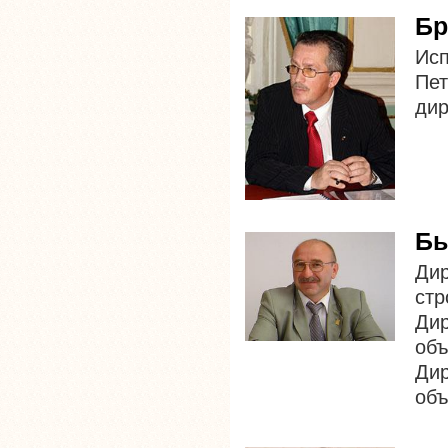
Бр
Ис
Пет
дир
Бы
Дир
стр
Ди
объ
Ди
объ