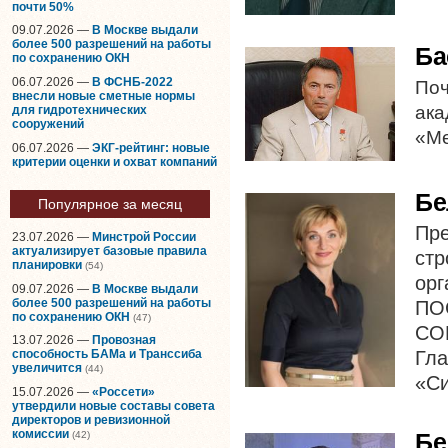
почти 50%
09.07.2026 —
В Москве выдали
более 500 разрешений на работы
Ба
по сохранению ОКН
06.07.2026 —
В ФСНБ-2022
Поч
внесли новые сметные нормы
ака
для гидротехнических
сооружений
«Ме
06.07.2026 —
ЭКГ-рейтинг: новые
критерии оценки и охват компаний
Бе
Популярное за месяц
Пр
23.07.2026 —
Минстрой России
актуализирует базовые правила
ст
планировки
(54)
орг
09.07.2026 —
В Москве выдали
более 500 разрешений на работы
ПО
по сохранению ОКН
(47)
СО
13.07.2026 —
Провозная
способность БАМа и Транссиба
Гл
увеличится
(44)
«Си
15.07.2026 —
«Россети»
утвердили новые составы совета
директоров и ревизионной
комиссии
Бе
(42)