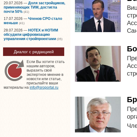
20.07.2026 —
Доля застройщиков,
Ви
применяющих ТИМ, достигла
почти 50%
(41)
стр
17.07.2026 —
Членов СРО стало
Ас
меньше
(41)
Сан
28.07.2026 —
НОТЕХ и НОТИМ
обсудили цифровизацию
управления стройпроектами
(35)
Бо
Диалог с редакцией
Пр
Если Вы хотите стать
Ас
нашим автором,
выразить своё
стр
экспертное мнение в
новости или статье,
присылайте ваши
материалы на
info@sroportal.ru
Бр
Пр
орг
Чл