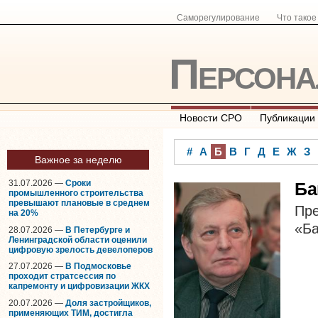
Саморегулирование
Что тако
Персон
Новости СРО
Публикации
#
А
Б
В
Г
Д
Е
Ж
З
Важное за неделю
31.07.2026 —
Сроки
Ба
промышленного строительства
превышают плановые в среднем
П
на 20%
«Ба
28.07.2026 —
В Петербурге и
Ленинградской области оценили
цифровую зрелость девелоперов
27.07.2026 —
В Подмосковье
проходит стратсессия по
капремонту и цифровизации ЖКХ
20.07.2026 —
Доля застройщиков,
применяющих ТИМ, достигла