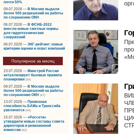
орг
почти 50%
09.07.2026 —
В Москве выдали
более 500 разрешений на работы
по сохранению ОКН
06.07.2026 —
В ФСНБ-2022
внесли новые сметные нормы
Го
для гидротехнических
сооружений
Пре
06.07.2026 —
ЭКГ-рейтинг: новые
п
критерии оценки и охват компаний
«Мо
Популярное за месяц
23.07.2026 —
Минстрой России
актуализирует базовые правила
планировки
(54)
Гр
09.07.2026 —
В Москве выдали
более 500 разрешений на работы
ВИ
по сохранению ОКН
(47)
ЧЛ
13.07.2026 —
Провозная
способность БАМа и Транссиба
П
увеличится
(44)
Ц
15.07.2026 —
«Россети»
утвердили новые составы совета
СТ
директоров и ревизионной
комиссии
(42)