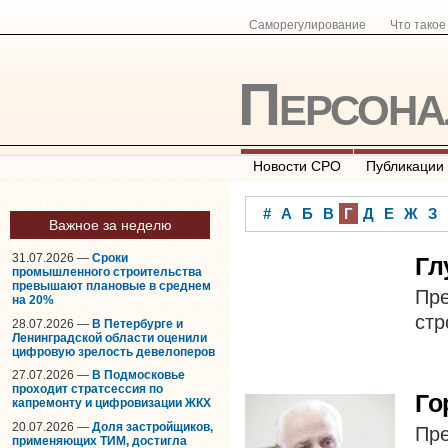
Саморегулирование
Что тако
Персон
Новости СРО
Публикации
#
А
Б
В
Г
Д
Е
Ж
З
Важное за неделю
31.07.2026 —
Сроки
Гл
промышленного строительства
превышают плановые в среднем
Пр
на 20%
стр
28.07.2026 —
В Петербурге и
Ленинградской области оценили
цифровую зрелость девелоперов
27.07.2026 —
В Подмосковье
проходит стратсессия по
Го
капремонту и цифровизации ЖКХ
20.07.2026 —
Доля застройщиков,
Пр
применяющих ТИМ, достигла