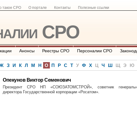
о такое СРО
О портале
Контакты
Полезные ссылки
налии СРО
кации
Анонсы
Реестры СРО
Персоналии СРО
Законод
Ж
З
И
К
Л
М
Н
О
П
Р
С
Т
У
Ф
Х
Ц
Ч
Ш
Щ
Э
Ю
Опекунов Виктор Семенович
Президент СРО НП «СОЮЗАТОМСТРОЙ», советник генеральн
директора Государственной корпорации «Росатом».