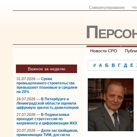
Саморегулирование
Чт
Персо
Новости СРО
Публи
#
А
Б
В
Г
Д
Е
Важное за неделю
31.07.2026 —
Сроки
промышленного строительства
превышают плановые в среднем
на 20%
28.07.2026 —
В Петербурге и
Ленинградской области оценили
цифровую зрелость девелоперов
27.07.2026 —
В Подмосковье
проходит стратсессия по
капремонту и цифровизации ЖКХ
20.07.2026 —
Доля застройщиков,
применяющих ТИМ, достигла