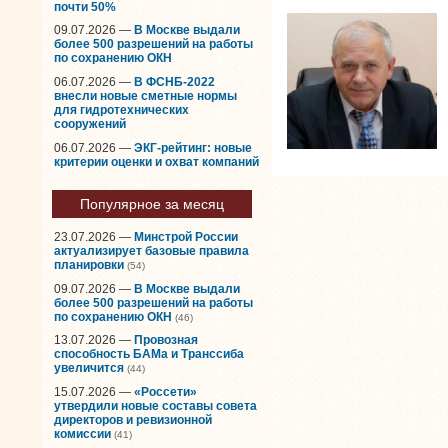
почти 50%
09.07.2026 —
В Москве выдали
более 500 разрешений на работы
по сохранению ОКН
06.07.2026 —
В ФСНБ-2022
внесли новые сметные нормы
для гидротехнических
сооружений
06.07.2026 —
ЭКГ-рейтинг: новые
критерии оценки и охват компаний
Популярное за месяц
23.07.2026 —
Минстрой России
актуализирует базовые правила
планировки
(54)
09.07.2026 —
В Москве выдали
более 500 разрешений на работы
по сохранению ОКН
(46)
13.07.2026 —
Провозная
способность БАМа и Транссиба
увеличится
(44)
15.07.2026 —
«Россети»
утвердили новые составы совета
директоров и ревизионной
комиссии
(41)