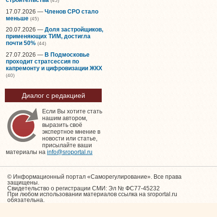
(45)
17.07.2026 —
Членов СРО стало
меньше
(45)
20.07.2026 —
Доля застройщиков,
применяющих ТИМ, достигла
почти 50%
(44)
27.07.2026 —
В Подмосковье
проходит стратсессия по
капремонту и цифровизации ЖКХ
(40)
Диалог с редакцией
Если Вы хотите стать
нашим автором,
выразить своё
экспертное мнение в
новости или статье,
присылайте ваши
материалы на
info@sroportal.ru
© Информационный портал «Саморегулирование». Все права
защищены.
Свидетельство о регистрации СМИ: Эл № ФС77-45232
При любом использовании материалов ссылка на sroportal.ru
обязательна.