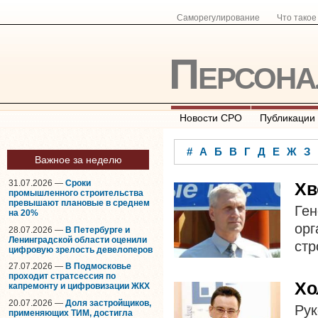
Саморегулирование
Что тако
Персон
Новости СРО
Публикации
#
А
Б
В
Г
Д
Е
Ж
З
Важное за неделю
31.07.2026 —
Сроки
Хв
промышленного строительства
превышают плановые в среднем
Ге
на 20%
ор
28.07.2026 —
В Петербурге и
Ленинградской области оценили
ст
цифровую зрелость девелоперов
27.07.2026 —
В Подмосковье
проходит стратсессия по
Хо
капремонту и цифровизации ЖКХ
20.07.2026 —
Доля застройщиков,
Ру
применяющих ТИМ, достигла