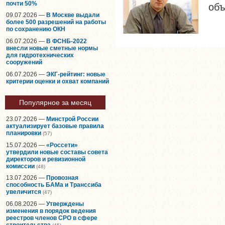
почти 50%
объ
09.07.2026 —
В Москве выдали
более 500 разрешений на работы
по сохранению ОКН
06.07.2026 —
В ФСНБ-2022
внесли новые сметные нормы
для гидротехнических
сооружений
06.07.2026 —
ЭКГ-рейтинг: новые
критерии оценки и охват компаний
Популярное за месяц
23.07.2026 —
Минстрой России
актуализирует базовые правила
планировки
(57)
15.07.2026 —
«Россети»
утвердили новые составы совета
директоров и ревизионной
комиссии
(48)
13.07.2026 —
Провозная
способность БАМа и Транссиба
увеличится
(47)
06.08.2026 —
Утверждены
изменения в порядок ведения
реестров членов СРО в сфере
строительства