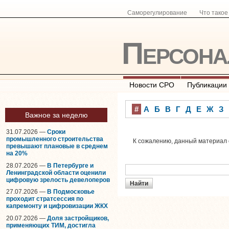
Саморегулирование
Что тако
Персон
Новости СРО
Публикации
#
А
Б
В
Г
Д
Е
Ж
З
Важное за неделю
31.07.2026 —
Сроки
промышленного строительства
К сожалению, данный материал о
превышают плановые в среднем
на 20%
28.07.2026 —
В Петербурге и
Ленинградской области оценили
цифровую зрелость девелоперов
27.07.2026 —
В Подмосковье
проходит стратсессия по
капремонту и цифровизации ЖКХ
20.07.2026 —
Доля застройщиков,
применяющих ТИМ, достигла