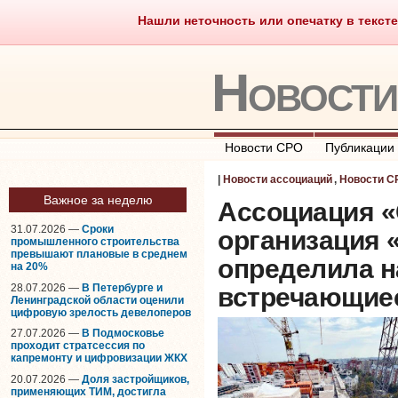
Нашли неточность или опечатку в тексте
Саморегулирование
Что тако
Новост
Новости СРО
Публикации
|
Новости ассоциаций
,
Новости С
Важное за неделю
Ассоциация 
31.07.2026 —
Сроки
организация 
промышленного строительства
превышают плановые в среднем
определила н
на 20%
28.07.2026 —
В Петербурге и
встречающие
Ленинградской области оценили
цифровую зрелость девелоперов
27.07.2026 —
В Подмосковье
проходит стратсессия по
капремонту и цифровизации ЖКХ
20.07.2026 —
Доля застройщиков,
применяющих ТИМ, достигла