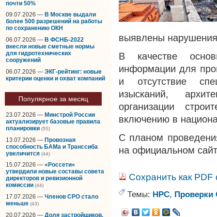
почти 50%
09.07.2026 —
В Москве выдали
более 500 разрешений на работы
по сохранению ОКН
выявлены нарушения
06.07.2026 —
В ФСНБ-2022
внесли новые сметные нормы
для гидротехнических
В качестве основ
сооружений
информации для про
06.07.2026 —
ЭКГ-рейтинг: новые
критерии оценки и охват компаний
и отсутствие спе
изысканий, архите
Популярное за месяц
организации строи
23.07.2026 —
Минстрой России
включению в национа
актуализирует базовые правила
планировки
(55)
С планом проведения
13.07.2026 —
Провозная
способность БАМа и Транссиба
на официальном сайт
увеличится
(44)
15.07.2026 —
«Россети»
утвердили новые составы совета
Сохранить как PDF
директоров и ревизионной
комиссии
(44)
Темы:
НРС
,
Проверки
17.07.2026 —
Членов СРО стало
меньше
(43)
20.07.2026 —
Доля застройщиков,