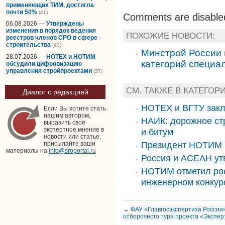
применяющих ТИМ, достигла
почти 50%
(41)
Comments are disable
06.08.2026 —
Утверждены
изменения в порядок ведения
ПОХОЖИЕ НОВОСТИ:
реестров членов СРО в сфере
строительства
(40)
Минстрой России 
28.07.2026 —
НОТЕХ и НОТИМ
категорий специа
обсудили цифровизацию
управления стройпроектами
(37)
СМ. ТАКЖЕ В КАТЕГО
Диалог с редакцией
НОТЕХ и ВГТУ зак
Если Вы хотите стать
нашим автором,
НАИК: дорожное стр
выразить своё
экспертное мнение в
и битум
новости или статье,
Президент НОТИМ 
присылайте ваши
материалы на
info@sroportal.ru
Россия и АСЕАН утв
НОТИМ отметил рос
инженерном конкур
← ФАУ «Главгосэкспертиза России
отборочного тура проекта «Экспер