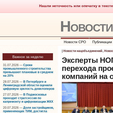
Нашли неточность или опечатку в тексте
Саморегулирование
Что тако
Новост
Новости СРО
Публикации
|
Новости нацобъединений
,
Ново
Важное за неделю
Эксперты НО
31.07.2026 —
Сроки
перехода про
промышленного строительства
превышают плановые в среднем
компаний на 
на 20%
28.07.2026 —
В Петербурге и
Ленинградской области оценили
цифровую зрелость девелоперов
27.07.2026 —
В Подмосковье
проходит стратсессия по
капремонту и цифровизации ЖКХ
20.07.2026 —
Доля застройщиков,
применяющих ТИМ, достигла