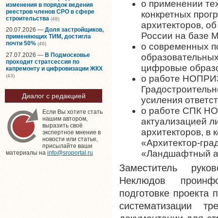
о применении те
изменения в порядок ведения
реестров членов СРО в сфере
конкретных прог
строительства
(48)
архитекторов, об
20.07.2026 —
Доля застройщиков,
России на базе 
применяющих ТИМ, достигла
почти 50%
(46)
о современных п
27.07.2026 —
В Подмосковье
образовательных
проходит стратсессия по
цифровые образ
капремонту и цифровизации ЖКХ
(43)
о работе НОПРИ
Градостроительн
Диалог с редакцией
усиления ответс
о работе СПК НО
Если Вы хотите стать
нашим автором,
актуализацией л
выразить своё
архитекторов, в
экспертное мнение в
новости или статье,
«Архитектор-гра
присылайте ваши
«Ландшафтный ар
материалы на
info@sroportal.ru
Заместитель руко
Неклюдов проинф
подготовке проекта 
систематизации т