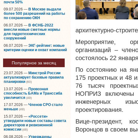
почти 50%
09.07.2026 —
В Москве выдали
более 500 разрешений на работы
по сохранению ОКН
06.07.2026 —
В ФСНБ-2022
архитектурно-строите
внесли новые сметные нормы
для гидротехнических
сооружений
Мероприятие, ор
06.07.2026 —
ЭКГ-рейтинг: новые
организаций – член
критерии оценки и охват компаний
состоялось 22 январ
Популярное за месяц
По состоянию на ян
23.07.2026 —
Минстрой России
175 проектных и 48 
актуализирует базовые правила
планировки
(60)
76 тысяч проектны
13.07.2026 —
Провозная
НОПРИЗ включены б
способность БАМа и Транссиба
увеличится
(49)
инженерных изыс
17.07.2026 —
Членов СРО стало
проектирования.
меньше
(49)
15.07.2026 —
«Россети»
Вице-президент, 
утвердили новые составы совета
директоров и ревизионной
Воронцов в своем вы
комиссии
(48)
06.08.2026 —
Утверждены