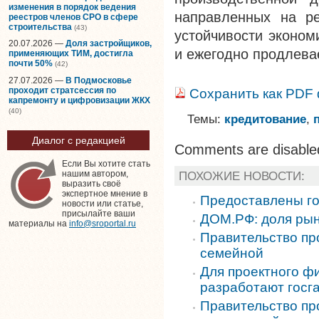
изменения в порядок ведения
направленных на р
реестров членов СРО в сфере
строительства
(43)
устойчивости эконом
20.07.2026 —
Доля застройщиков,
и ежегодно продлева
применяющих ТИМ, достигла
почти 50%
(42)
27.07.2026 —
В Подмосковье
проходит стратсессия по
Сохранить как PDF
капремонту и цифровизации ЖКХ
(40)
Темы:
кредитование
,
Диалог с редакцией
Comments are disable
Если Вы хотите стать
ПОХОЖИЕ НОВОСТИ:
нашим автором,
выразить своё
экспертное мнение в
Предоставлены г
новости или статье,
присылайте ваши
ДОМ.РФ: доля рын
материалы на
info@sroportal.ru
Правительство пр
семейной
Для проектного ф
разработают госг
Правительство пр