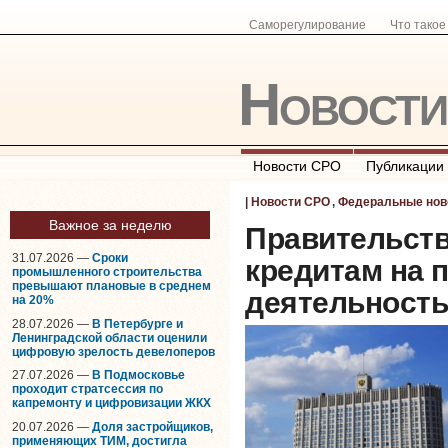
Саморегулирование
Что тако
Новост
Новости СРО
Публикации
|
Новости СРО
,
Федеральные нов
Важное за неделю
Правительств
31.07.2026 —
Сроки
кредитам на 
промышленного строительства
превышают плановые в среднем
деятельность 
на 20%
28.07.2026 —
В Петербурге и
Ленинградской области оценили
цифровую зрелость девелоперов
27.07.2026 —
В Подмосковье
проходит стратсессия по
капремонту и цифровизации ЖКХ
20.07.2026 —
Доля застройщиков,
применяющих ТИМ, достигла