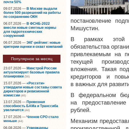
почти 50%
09.07.2026 —
В Москве выдали
более 500 разрешений на работы
по сохранению ОКН
постановление подп
06.07.2026 —
В ФСНБ-2022
Мишустин.
внесли новые сметные нормы
для гидротехнических
сооружений
В рамках этой п
06.07.2026 —
ЭКГ-рейтинг: новые
обязательства орган
критерии оценки и охват компаний
привлекаемым на п
Популярное за месяц
текущей производ
вложения. Такая под
23.07.2026 —
Минстрой России
актуализирует базовые правила
кредиторов и повыс
планировки
(56)
в важных для развит
15.07.2026 —
«Россети»
утвердили новые составы совета
директоров и ревизионной
В федеральном бюд
комиссии
(46)
на предоставление
13.07.2026 —
Провозная
способность БАМа и Транссиба
рублей.
увеличится
(44)
17.07.2026 —
Членов СРО стало
Механизм предоставл
меньше
(44)
производственной 
06.08.2026 —
Утверждены