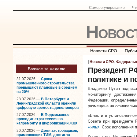
Саморегулирование
Чт
Новос
Новости СРО
Публи
|
Новости СРО
,
Федеральн
Президент Р
Важное за неделю
политике и 
31.07.2026 —
Сроки
промышленного строительства
превышают плановые в среднем
Владимир Путин подписа
на 20%
мониторингу достижения
28.07.2026 —
В Петербурге и
Федерации, определённых
Ленинградской области оценили
размещена на официальн
цифровую зрелость девелоперов
27.07.2026 —
В Подмосковье
«Внести в установленном
проходит стратсессия по
Совета при президенте
капремонту и цифровизации ЖКХ
жилья
. Срок исполнения 
20.07.2026 —
Доля застройщиков,
применяющих ТИМ, достигла
Кроме того, Владимир П