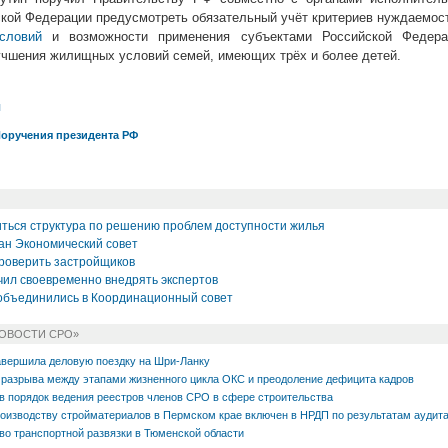
ской Федерации предусмотреть обязательный учёт критериев нуждаемос
словий
и возможности применения субъектами Российской Федера
чшения жилищных условий семей, имеющих трёх и более детей.
л
оручения президента РФ
иться структура по решению проблем доступности жилья
ан Экономический совет
роверить застройщиков
ил своевременно внедрять экспертов
объединились в Координационный совет
НОВОСТИ СРО»
вершила деловую поездку на Шри-Ланку
разрыва между этапами жизненного цикла ОКС и преодоление дефицита кадров
в порядок ведения реестров членов СРО в сфере строительства
роизводству стройматериалов в Пермском крае включен в НРДП по результатам аудит
о транспортной развязки в Тюменской области