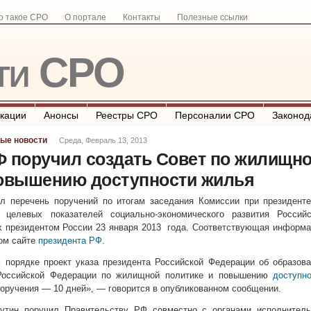
о такое СРО
О портале
Контакты
Полезные ссылки
ти СРО
кации
Анонсы
Реестры СРО
Персоналии СРО
Законод
ые новости
Среда, Февраль 13, 2013
Ф поручил создать Совет по жилищн
повышению доступности жилья
л перечень поручений по итогам заседания Комиссии при президенте
 целевых показателей социально-экономического развития Российс
 президентом России 23 января 2013 года. Соответствующая информа
ом сайте
президента РФ
.
 порядке проект указа президента Российской Федерации об образов
 Российской Федерации по жилищной политике и повышению
доступн
поручения — 10 дней», — говорится в опубликованном сообщении.
утин поручил Правительству РФ совместно с органами исполнитель