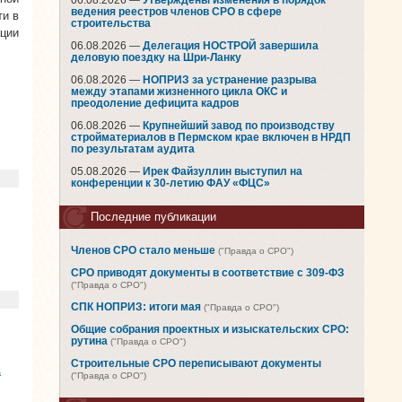
06.08.2026 —
Утверждены изменения в порядок
ведения реестров членов СРО в сфере
ти в
строительства
ции
06.08.2026 —
Делегация НОСТРОЙ завершила
деловую поездку на Шри-Ланку
06.08.2026 —
НОПРИЗ за устранение разрыва
между этапами жизненного цикла ОКС и
преодоление дефицита кадров
06.08.2026 —
Крупнейший завод по производству
стройматериалов в Пермском крае включен в НРДП
по результатам аудита
05.08.2026 —
Ирек Файзуллин выступил на
конференции к 30-летию ФАУ «ФЦС»
Последние публикации
Членов СРО стало меньше
("Правда о СРО")
СРО приводят документы в соответствие с 309-ФЗ
("Правда о СРО")
СПК НОПРИЗ: итоги мая
("Правда о СРО")
Общие собрания проектных и изыскательских СРО:
рутина
("Правда о СРО")
Строительные СРО переписывают документы
а
("Правда о СРО")