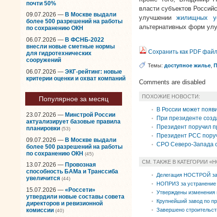
почти 50%
власти субъектов Россий
09.07.2026 —
В Москве выдали
улучшении
жилищных у
более 500 разрешений на работы
альтернативных форм улу
по сохранению ОКН
06.07.2026 —
В ФСНБ-2022
внесли новые сметные нормы
Сохранить как PDF фай
для гидротехнических
сооружений
Темы:
доступное жилье
,
П
06.07.2026 —
ЭКГ-рейтинг: новые
критерии оценки и охват компаний
Comments are disabled
ПОХОЖИЕ НОВОСТИ:
Популярное за месяц
В России может появ
23.07.2026 —
Минстрой России
При президенте созд
актуализирует базовые правила
Президент поручил п
планировки
(53)
Президент РСС поруч
09.07.2026 —
В Москве выдали
СРО Северо-Запада 
более 500 разрешений на работы
по сохранению ОКН
(45)
СМ. ТАКЖЕ В КАТЕГОРИИ «
13.07.2026 —
Провозная
способность БАМа и Транссиба
Делегация НОСТРОЙ за
увеличится
(44)
НОПРИЗ за устранение 
15.07.2026 —
«Россети»
Утверждены изменения 
утвердили новые составы совета
Крупнейший завод по п
директоров и ревизионной
Завершено строительств
комиссии
(40)