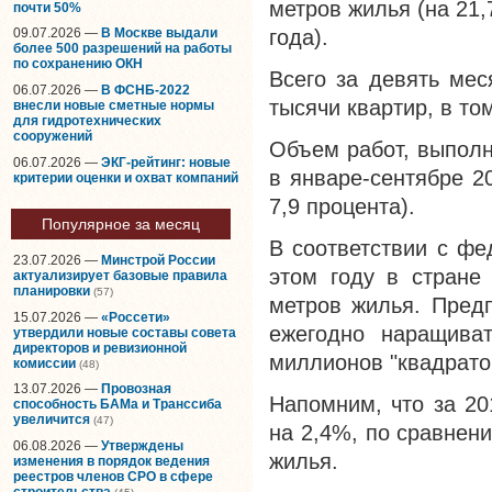
метров жилья (на 21
почти 50%
года).
09.07.2026 —
В Москве выдали
более 500 разрешений на работы
по сохранению ОКН
Всего за девять мес
06.07.2026 —
В ФСНБ-2022
тысячи квартир, в то
внесли новые сметные нормы
для гидротехнических
сооружений
Объем работ, выполн
06.07.2026 —
ЭКГ-рейтинг: новые
в январе-сентябре 2
критерии оценки и охват компаний
7,9 процента).
Популярное за месяц
В соответствии с фе
23.07.2026 —
Минстрой России
этом году в стране
актуализирует базовые правила
планировки
(57)
метров жилья. Предп
15.07.2026 —
«Россети»
ежегодно наращива
утвердили новые составы совета
директоров и ревизионной
миллионов "квадрато
комиссии
(48)
13.07.2026 —
Провозная
Напомним, что за 20
способность БАМа и Транссиба
увеличится
(47)
на 2,4%, по сравнен
06.08.2026 —
Утверждены
жилья.
изменения в порядок ведения
реестров членов СРО в сфере
строительства