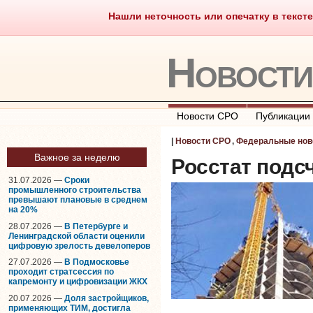
Нашли неточность или опечатку в тексте
Саморегулирование
Что тако
Новост
Новости СРО
Публикации
|
Новости СРО
,
Федеральные нов
Важное за неделю
Росстат подс
31.07.2026 —
Сроки
промышленного строительства
превышают плановые в среднем
на 20%
28.07.2026 —
В Петербурге и
Ленинградской области оценили
цифровую зрелость девелоперов
27.07.2026 —
В Подмосковье
проходит стратсессия по
капремонту и цифровизации ЖКХ
20.07.2026 —
Доля застройщиков,
применяющих ТИМ, достигла