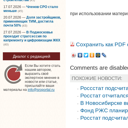
(45)
17.07.2026 —
Членов СРО стало
меньше
(45)
при использовании матер
20.07.2026 —
Доля застройщиков,
применяющих ТИМ, достигла
почти 50%
(43)
27.07.2026 —
В Подмосковье
проходит стратсессия по
капремонту и цифровизации ЖКХ
Сохранить как PDF
(40)
Диалог с редакцией
Если Вы хотите стать
Comments are disable
нашим автором,
выразить своё
ПОХОЖИЕ НОВОСТИ:
экспертное мнение в
новости или статье,
присылайте ваши
Россстат подсчит
материалы на
info@sroportal.ru
Росстат отчитался
В Новосибирске в
Фонд РЖС планиру
Росстат подсчита