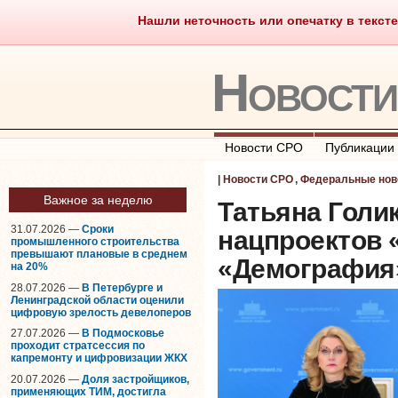
Нашли неточность или опечатку в тексте
Саморегулирование
Что тако
Новост
Новости СРО
Публикации
|
Новости СРО
,
Федеральные нов
Важное за неделю
Татьяна Голик
31.07.2026 —
Сроки
нацпроектов 
промышленного строительства
превышают плановые в среднем
«Демография
на 20%
28.07.2026 —
В Петербурге и
Ленинградской области оценили
цифровую зрелость девелоперов
27.07.2026 —
В Подмосковье
проходит стратсессия по
капремонту и цифровизации ЖКХ
20.07.2026 —
Доля застройщиков,
применяющих ТИМ, достигла