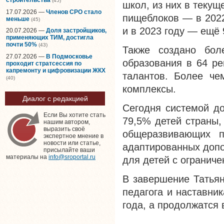
(45)
школ, из них в теку
17.07.2026 —
Членов СРО стало
пищеблоков — в 2022
меньше
(45)
и в 2023 году — ещё
20.07.2026 —
Доля застройщиков,
применяющих ТИМ, достигла
почти 50%
(43)
Также создано бол
27.07.2026 —
В Подмосковье
образования в 64 ре
проходит стратсессия по
капремонту и цифровизации ЖКХ
талантов. Более че
(40)
комплексы.
Диалог с редакцией
Сегодня системой до
Если Вы хотите стать
79,5% детей страны,
нашим автором,
выразить своё
общеразвивающих п
экспертное мнение в
новости или статье,
адаптированных доп
присылайте ваши
материалы на
info@sroportal.ru
для детей с огранич
В завершение Татьян
педагога и наставни
года, а продолжатся 