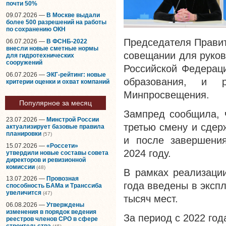
почти 50%
09.07.2026 —
В Москве выдали
более 500 разрешений на работы
по сохранению ОКН
Председателя Правит
06.07.2026 —
В ФСНБ-2022
внесли новые сметные нормы
совещании для руков
для гидротехнических
сооружений
Российской Федерац
06.07.2026 —
ЭКГ-рейтинг: новые
образования, и р
критерии оценки и охват компаний
Минпросвещения.
Популярное за месяц
Зампред сообщила, 
23.07.2026 —
Минстрой России
третью смену и сдер
актуализирует базовые правила
планировки
(57)
и после завершения
15.07.2026 —
«Россети»
2024 году.
утвердили новые составы совета
директоров и ревизионной
комиссии
(48)
В рамках реализаци
13.07.2026 —
Провозная
года введены в экспл
способность БАМа и Транссиба
увеличится
(47)
тысяч мест.
06.08.2026 —
Утверждены
изменения в порядок ведения
За период с 2022 го
реестров членов СРО в сфере
строительства