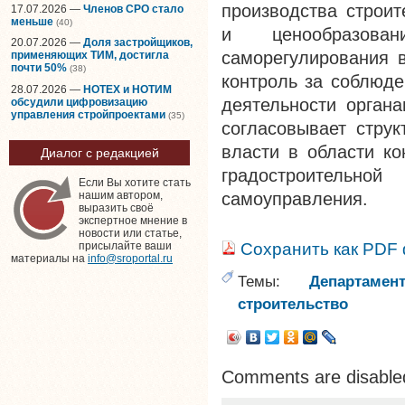
производства строит
17.07.2026 —
Членов СРО стало
меньше
(40)
и ценообразован
20.07.2026 —
Доля застройщиков,
саморегулирования в
применяющих ТИМ, достигла
почти 50%
(38)
контроль за соблюде
28.07.2026 —
НОТЕХ и НОТИМ
деятельности органа
обсудили цифровизацию
управления стройпроектами
(35)
согласовывает струк
власти в области ко
Диалог с редакцией
градостроительн
Если Вы хотите стать
самоуправления.
нашим автором,
выразить своё
экспертное мнение в
новости или статье,
Сохранить как PDF
присылайте ваши
материалы на
info@sroportal.ru
Темы:
Департаме
строительство
Comments are disable