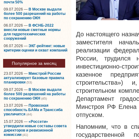
почти 50%
09.07.2026 —
В Москве выдали
более 500 разрешений на работы
по сохранению ОКН
06.07.2026 —
В ФСНБ-2022
внесли новые сметные нормы
До настоящего назна
для гидротехнических
сооружений
заместителя нача
06.07.2026 —
ЭКГ-рейтинг: новые
реализации федерал
критерии оценки и охват компаний
России, трудился 
Популярное за месяц
инвестиционно-стр
казенное предпри
23.07.2026 —
Минстрой России
актуализирует базовые правила
строительства») 
планировки
(53)
строительном компле
09.07.2026 —
В Москве выдали
более 500 разрешений на работы
Департамент градос
по сохранению ОКН
(45)
Минстроя РФ Елена 
13.07.2026 —
Провозная
способность БАМа и Транссиба
отпуском.
увеличится
(44)
15.07.2026 —
«Россети»
Напомним, что в сп
утвердили новые составы совета
директоров и ревизионной
государственной 
комиссии
(41)