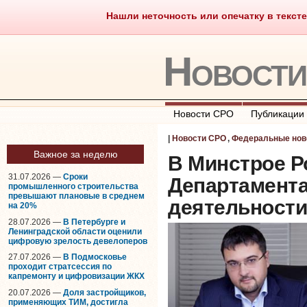
Нашли неточность или опечатку в тексте
Саморегулирование
Что тако
Новост
Новости СРО
Публикации
|
Новости СРО
,
Федеральные нов
Важное за неделю
В Минстрое Р
31.07.2026 —
Сроки
Департамента
промышленного строительства
превышают плановые в среднем
деятельности
на 20%
28.07.2026 —
В Петербурге и
Ленинградской области оценили
цифровую зрелость девелоперов
27.07.2026 —
В Подмосковье
проходит стратсессия по
капремонту и цифровизации ЖКХ
20.07.2026 —
Доля застройщиков,
применяющих ТИМ, достигла