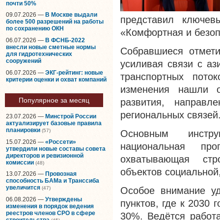
почти 50%
09.07.2026 —
В Москве выдали
представил ключев
более 500 разрешений на работы
по сохранению ОКН
«Комфортная и безоп
06.07.2026 —
В ФСНБ-2022
внесли новые сметные нормы
Собравшиеся отмети
для гидротехнических
сооружений
усиливая связи с аз
06.07.2026 —
ЭКГ-рейтинг: новые
транспортных пото
критерии оценки и охват компаний
изменения нашли о
Популярное за месяц
развития, направл
региональных связей
23.07.2026 —
Минстрой России
актуализирует базовые правила
планировки
(57)
Основным инстр
15.07.2026 —
«Россети»
национальная про
утвердили новые составы совета
директоров и ревизионной
охватывающая стро
комиссии
(48)
объектов социальной
13.07.2026 —
Провозная
способность БАМа и Транссиба
увеличится
Особое внимание уд
(47)
06.08.2026 —
Утверждены
пунктов, где к 2030 
изменения в порядок ведения
реестров членов СРО в сфере
30%. Ведётся работ
строительства