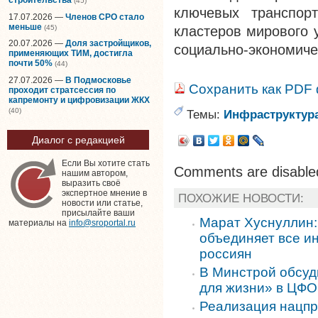
(45)
ключевых транспор
17.07.2026 —
Членов СРО стало
меньше
(45)
кластеров мирового 
20.07.2026 —
Доля застройщиков,
социально-экономиче
применяющих ТИМ, достигла
почти 50%
(44)
27.07.2026 —
В Подмосковье
Сохранить как PDF
проходит стратсессия по
капремонту и цифровизации ЖКХ
(40)
Темы:
Инфраструктур
Диалог с редакцией
Если Вы хотите стать
Comments are disable
нашим автором,
выразить своё
экспертное мнение в
ПОХОЖИЕ НОВОСТИ:
новости или статье,
присылайте ваши
Марат Хуснуллин:
материалы на
info@sroportal.ru
объединяет все и
россиян
В Минстрой обсуд
для жизни» в ЦФО
Реализация нацпр