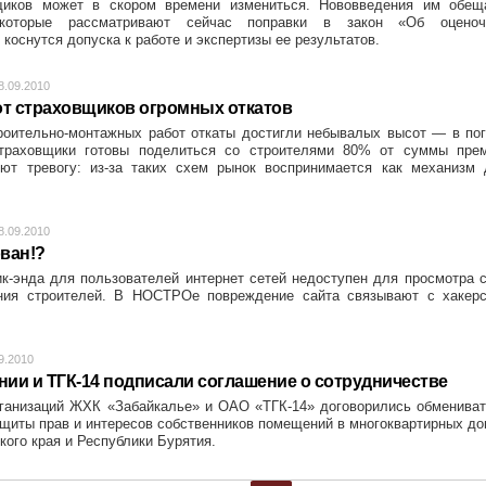
щиков может в скором времени измениться. Нововведения им обещ
которые рассматривают сейчас поправки в закон «Об оценоч
коснутся допуска к работе и экспертизы ее результатов.
8.09.2010
от страховщиков огромных откатов
роительно-монтажных работ откаты достигли небывалых высот — в по
страховщики готовы поделиться со строителями 80% от суммы прем
ют тревогу: из-за таких схем рынок воспринимается как механизм 
8.09.2010
ван!?
к-энда для пользователей интернет сетей недоступен для просмотра 
ния строителей. В НОСТРОе повреждение сайта связывают с хакерс
9.2010
ии и ТГК-14 подписали соглашение о сотрудничестве
анизаций ЖХК «Забайкалье» и ОАО «ТГК-14» договорились обмениват
ащиты прав и интересов собственников помещений в многоквартирных д
кого края и Республики Бурятия.