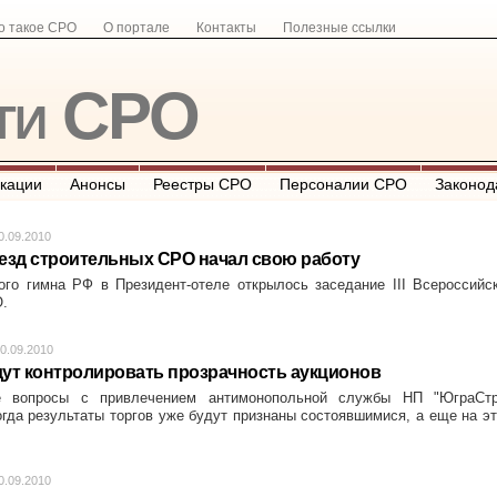
о такое СРО
О портале
Контакты
Полезные ссылки
ти СРО
кации
Анонсы
Реестры СРО
Персоналии СРО
Законод
0.09.2010
ъезд строительных СРО начал свою работу
ого гимна РФ в Президент-отеле открылось заседание III Всероссийс
.
0.09.2010
ут контролировать прозрачность аукционов
е вопросы с привлечением антимонопольной службы
НП "ЮграСтр
огда результаты торгов уже будут признаны состоявшимися, а еще на э
0.09.2010