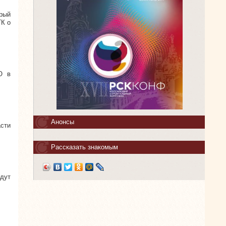
рый
ГК о
О в
Анонсы
сти
Рассказать знакомым
йдут