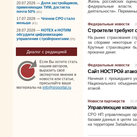
Жизнь российских оцен
20.07.2026 —
Доля застройщиков,
федеральные власти, 
применяющих ТИМ, достигла
деятельности». Перемены 
почти 50%
(41)
17.07.2026 —
Членов СРО стало
меньше
(41)
Федеральные новости
2
Строители требуют 
28.07.2026 —
НОТЕХ и НОТИМ
обсудили цифровизацию
На рынке страхования ст
управления стройпроектами
(35)
за сборами некоторые 
Крупные страховщики бь
Диалог с редакцией
прокачки денег.
Если Вы хотите стать
Федеральные новости
2
нашим автором,
выразить своё
Сайт НОСТРОй атако
экспертное мнение в
Начиная с прошедшего уи
новости или статье,
Национального объедине
присылайте ваши
материалы на
info@sroportal.ru
атакой.
Новости партнерств
28.0
Управляющие компан
СРО НП управляющих орг
базами данных в целях з
на территории Забайкальс