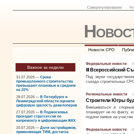
Саморегулирование
Чт
Новос
Новости СРО
Публи
Федеральные новости
3
Важное за неделю
III Всероссийский С
Под звуки государственн
31.07.2026 —
Сроки
промышленного строительства
съезда строительных СРО
превышают плановые в среднем
на 20%
Региональные новости
3
28.07.2026 —
В Петербурге и
Строители Югры буд
Ленинградской области оценили
цифровую зрелость девелоперов
Вмешиваться в спорны
планирует не по факту, к
27.07.2026 —
В Подмосковье
проходит стратсессия по
подачи заявок на участие.
капремонту и цифровизации ЖКХ
20.07.2026 —
Доля застройщиков,
Федеральные новости
3
применяющих ТИМ, достигла