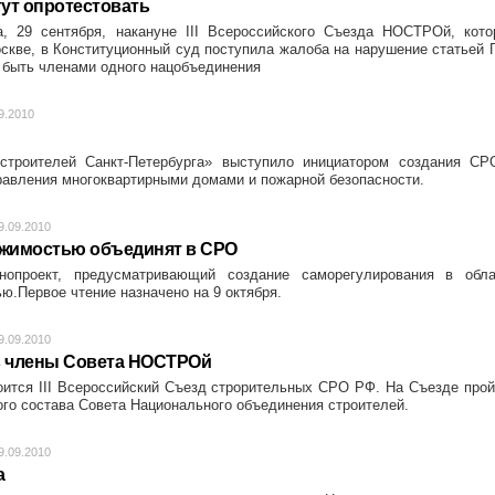
ут опротестовать
, 29 сентября, накануне III Всероссийского Съезда НОСТРОй, кото
скве, в Конституционный суд поступила жалоба на нарушение статьей 
быть членами одного нацобъединения
9.2010
троителей Санкт-Петербурга» выступило инициатором создания СР
правления многоквартирными домами и пожарной безопасности.
9.09.2010
жимостью объединят в СРО
нопроект, предусматривающий создание саморегулирования в обла
ю.Первое чтение назначено на 9 октября.
9.09.2010
в члены Совета НОСТРОй
тоится III Всероссийский Съезд строрительных СРО РФ. На Съезде про
ого состава Совета Национального объединения строителей.
9.09.2010
а