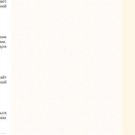
ают
ной
гоне
ии.
для
сайт
кой
ься
омах