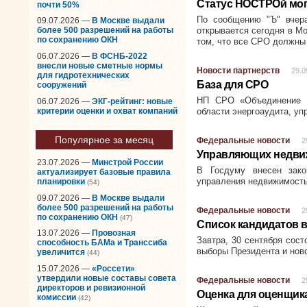
Статус НОСТРОй мог
почти 50%
По сообщению "Ъ" вчера
09.07.2026 —
В Москве выдали
открывается сегодня в Мо
более 500 разрешений на работы
по сохранению ОКН
том, что все
СРО
должны 
06.07.2026 —
В ФСНБ-2022
внесли новые сметные нормы
Новости партнерств
29.0
для гидротехнических
База для СРО
сооружений
НП СРО «Объединение с
06.07.2026 —
ЭКГ-рейтинг: новые
критерии оценки и охват компаний
области энергоаудита, у
Популярное за месяц
Федеральные новости
2
Управляющих недви
23.07.2026 —
Минстрой России
В Госдуму внесен зако
актуализирует базовые правила
управления недвижимость
планировки
(54)
09.07.2026 —
В Москве выдали
более 500 разрешений на работы
Федеральные новости
2
по сохранению ОКН
(47)
Список кандидатов 
13.07.2026 —
Провозная
Завтра, 30 сентября сос
способность БАМа и Транссиба
выборы Президента и нов
увеличится
(44)
15.07.2026 —
«Россети»
утвердили новые составы совета
Федеральные новости
2
директоров и ревизионной
Оценка для оценщик
комиссии
(42)