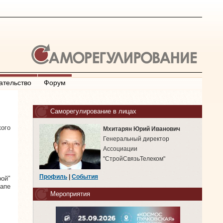
ательство
Форум
Саморегулирование в лицах
кого
Мхитарян Юрий Иванович
Генеральный директор
Ассоциации
"СтройСвязьТелеком"
Профиль
|
События
ой"
тапе
Мероприятия