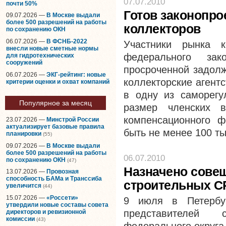
07.07.2010
почти 50%
Готов законопро
09.07.2026 —
В Москве выдали
более 500 разрешений на работы
коллекторов
по сохранению ОКН
06.07.2026 —
В ФСНБ-2022
Участники рынка к
внесли новые сметные нормы
федерального за
для гидротехнических
сооружений
про
сро
ченной задолж
06.07.2026 —
ЭКГ-рейтинг: новые
коллекторские агент
критерии оценки и охват компаний
в одну из саморегу
Популярное за месяц
размер членских в
компенсационного 
23.07.2026 —
Минстрой России
актуализирует базовые правила
быть не менее 100 ты
планировки
(55)
09.07.2026 —
В Москве выдали
более 500 разрешений на работы
06.07.2010
по сохранению ОКН
(47)
Назначено сове
13.07.2026 —
Провозная
способность БАМа и Транссиба
строительных С
увеличится
(44)
15.07.2026 —
«Россети»
9 июля в Петербур
утвердили новые составы совета
представителей
директоров и ревизионной
комиссии
(43)