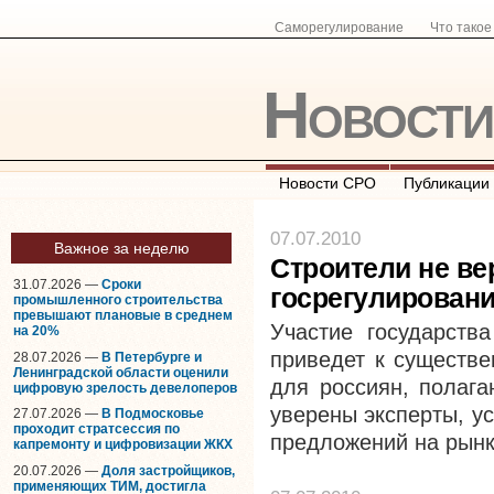
Саморегулирование
Что тако
Новост
Новости СРО
Публикации
07.07.2010
Важное за неделю
Строители не ве
31.07.2026 —
Сроки
госрегулировани
промышленного строительства
превышают плановые в среднем
Участие государств
на 20%
приведет к существе
28.07.2026 —
В Петербурге и
Ленинградской области оценили
для россиян, полага
цифровую зрелость девелоперов
уверены эксперты, у
27.07.2026 —
В Подмосковье
проходит стратсессия по
предложений на рынке
капремонту и цифровизации ЖКХ
20.07.2026 —
Доля застройщиков,
применяющих ТИМ, достигла