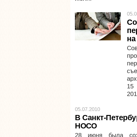
05.0
Со
пе
на
Со
пр
пе
с
арх
15 
201
05.07.2010
В Санкт-Петерб
НОСО
28 июня была созд