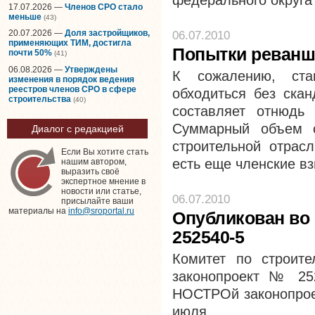
федерального округа 
17.07.2026 —
Членов СРО стало
меньше
(43)
06.07.2010
20.07.2026 —
Доля застройщиков,
применяющих ТИМ, достигла
Попытки реванша
почти 50%
(41)
06.08.2026 —
Утверждены
К сожалению, ста
изменения в порядок ведения
реестров членов СРО в сфере
обходиться без скан
строительства
(40)
составляет отнюдь 
Суммарный объем 
Диалог с редакцией
строительной отрас
Если Вы хотите стать
есть еще членские в
нашим автором,
выразить своё
экспертное мнение в
новости или статье,
06.07.2010
присылайте ваши
материалы на
info@sroportal.ru
Опубликован во 
252540-5
Комитет по строит
законопроект № 25
НОСТРОй законопроек
июля.