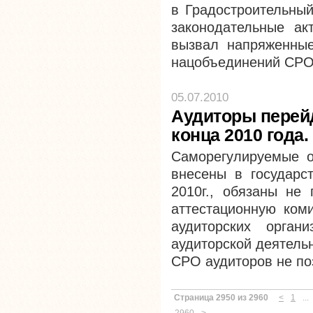
в Градостроительный
законодательные ак
вызвал напряженные
нацобъединений СРО
05.07.2010
Аудиторы перей
конца 2010 года.
Саморегулируемые о
внесены в государс
2010г., обязаны не 
аттестационную ком
аудиторских орган
аудиторской деятельн
СРО аудиторов не поз
Страница 2950 из 2960
<
1
...