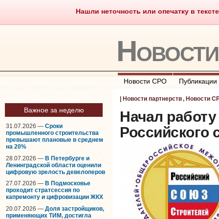
Нашли неточность или опечатку в тексте
Саморегулирование
Что тако
Новост
Новости СРО
Публикации
|
Новости партнерств
,
Новости С
Важное за неделю
Начал работу
31.07.2026 —
Сроки
Российского 
промышленного строительства
превышают плановые в среднем
на 20%
28.07.2026 —
В Петербурге и
Ленинградской области оценили
цифровую зрелость девелоперов
27.07.2026 —
В Подмосковье
проходит стратсессия по
капремонту и цифровизации ЖКХ
20.07.2026 —
Доля застройщиков,
применяющих ТИМ, достигла