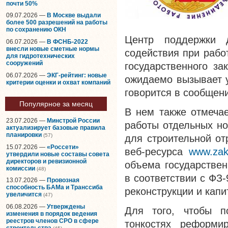
почти 50%
09.07.2026 —
В Москве выдали
более 500 разрешений на работы
по сохранению ОКН
Центр поддержки д
06.07.2026 —
В ФСНБ-2022
внесли новые сметные нормы
содействия при рабо
для гидротехнических
сооружений
государственного за
06.07.2026 —
ЭКГ-рейтинг: новые
ожидаемо вызывает у
критерии оценки и охват компаний
говорится в сообщен
Популярное за месяц
В нем также отмечае
23.07.2026 —
Минстрой России
работы отдельных но
актуализирует базовые правила
планировки
(57)
для строительной от
15.07.2026 —
«Россети»
веб-ресурса
www.zak
утвердили новые составы совета
директоров и ревизионной
объема государствен
комиссии
(48)
в соответствии с ФЗ-
13.07.2026 —
Провозная
способность БАМа и Транссиба
реконструкции и капи
увеличится
(47)
06.08.2026 —
Утверждены
Для того, чтобы п
изменения в порядок ведения
реестров членов СРО в сфере
тонкостях реформи
строительства