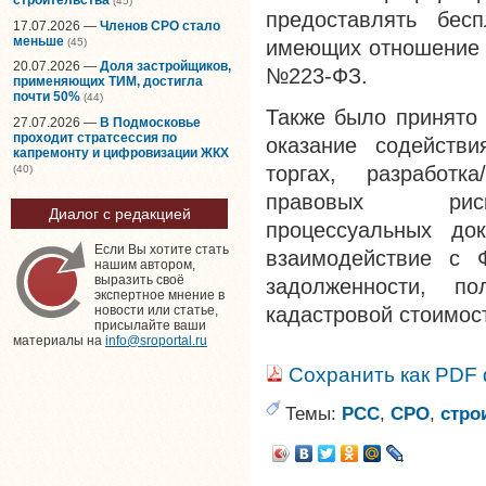
(45)
предоставлять бес
17.07.2026 —
Членов СРО стало
меньше
(45)
имеющих отношение 
20.07.2026 —
Доля застройщиков,
№223-ФЗ.
применяющих ТИМ, достигла
почти 50%
(44)
Также было принято
27.07.2026 —
В Подмосковье
проходит стратсессия по
оказание содейств
капремонту и цифровизации ЖКХ
торгах, разработка
(40)
правовых рисков
Диалог с редакцией
процессуальных док
Если Вы хотите стать
взаимодействие с 
нашим автором,
выразить своё
задолженности, по
экспертное мнение в
кадастровой стоимост
новости или статье,
присылайте ваши
материалы на
info@sroportal.ru
Сохранить как PDF
Темы:
РСС
,
СРО
,
стро