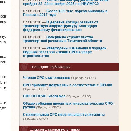
07.08.2026 —
VII Российский форум изыскателей
нно
пройдет 23−24 сентября 2026 г. в НИУ МГСУ
07.08.2026 —
Более 10,5 тыс. парков обновили в
России с 2017 года
ков
нову
07.08.2026 —
В деревне Хотицы развивают
транспортную инфраструктуру благодаря
федеральному финансированию
пу:
06.08.2026 —
Завершено строительство
транспортной развязки в Тюменской области
вых
06.08.2026 —
Утверждены изменения в порядок
ведения реестров членов СРО в сфере
строительства
анса
ской
Последние публикации
ого
Членов СРО стало меньше
("Правда о СРО")
С и
СРО приводят документы в соответствие с 309-ФЗ
в и
("Правда о СРО")
СПК НОПРИЗ: итоги мая
("Правда о СРО")
а и
Общие собрания проектных и изыскательских СРО:
рутина
для
("Правда о СРО")
Строительные СРО переписывают документы
("Правда о СРО")
Саморегулирование в лицах