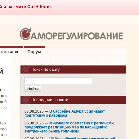
 нажмите Ctrl + Enter.
ательство
Форум
й
Поиск по сайту
а за
али
Последние новости
щей
ные
07.08.2026 —
В бассейне Амура усиливают
подготовку к паводкам
вых
06.08.2026 —
Минэнерго совместно с регионами
продолжает реализацию мер по насыщению
ного
внутреннего рынка топливом
тор