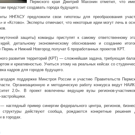
Пермского края Дмитрий Махонин отметил, что име
ам предстоит создавать города будущего.
енты ННГАСУ предложили свои гипотезы для преобразования участ
 и «Кстово». Эксперты отмечают, что некоторые идеи могут лечь в ос
ов.
жуточной защиты) команды приступят к самому ответственному эта
идей, детальному экономическому обоснованию и созданию итого
е Пермь и Нижний Новгород получат 6 проработанных проектов КРТ.
ного развития территорий (КРТ) — сложнейшая задача, требующая бал
ртом и креативностью. Учиться этому на реальных кейсах со студенче
вка кадров для городов будущего.
лагодаря поддержке Минстроя России и участию Правительств Пермск
ласти. Организационную и методическую работу конкурса ведут НАИК
ситет 2.0». В проект вовлечены ведущие вузы регионов-участнико
-застройщики.
 наглядный пример синергии федерального центра, регионов, бизнес
и структуры действуют сообща, рождаются конкретные решения 
 в городах.
л