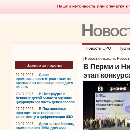
Нашли неточность или опечатку в т
Саморегулирование
Чт
Новос
Новости СРО
Публи
|
Новости отрасли
,
Новост
В Перми и Н
Важное за неделю
этап конкур
31.07.2026 —
Сроки
промышленного строительства
превышают плановые в среднем
на 20%
28.07.2026 —
В Петербурге и
Ленинградской области оценили
цифровую зрелость девелоперов
27.07.2026 —
В Подмосковье
проходит стратсессия по
капремонту и цифровизации ЖКХ
20.07.2026 —
Доля застройщиков,
применяющих ТИМ, достигла