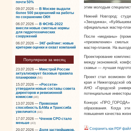
почти 50%
этим молодым специалист
09.07.2026 —
В Москве выдали
более 500 разрешений на работы
Нижний Новгород: студ
по сохранению ОКН
«Звездинка», «Куйбышева»
06.07.2026 —
В ФСНБ-2022
официальных мастер-план
внесли новые сметные нормы
для гидротехнических
сооружений
После «медианы» (проме
«приземлению» смелых 
06.07.2026 —
ЭКГ-рейтинг: новые
критерии оценки и охват компаний
мастер-планов. На выход
Проектирование комплекс
Популярное за месяц
между экономикой, комфо
скамьи — лучшая подгото
23.07.2026 —
Минстрой России
актуализирует базовые правила
Проект стал возможен б
планировки
(56)
края и Нижегородской об
15.07.2026 —
«Россети»
АНО «Городской универ
утвердили новые составы совета
директоров и ревизионной
потенциальные инвесторы
комиссии
(46)
Конкурс «ПРО_ГОРОДА» —
13.07.2026 —
Провозная
способность БАМа и Транссиба
образования. Когда эт
увеличится
(44)
повышения качества жизни
17.07.2026 —
Членов СРО стало
меньше
(43)
Сохранить как PDF фай
20.07.2026 —
Доля застройщиков,