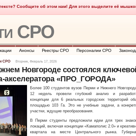
ексте? Сообщите об этом нам! Для этого выделите её мышкой и
о такое СРО
О портале
Контакты
Полезные ссылки
ти СРО
кации
Анонсы
Реестры СРО
Персоналии СРО
Законод
и СРО
Вторник, Февраль 17, 2026
ижнем Новгороде состоялся ключево
са-акселератора «ПРО_ГОРОДА»
Более 100 студентов вузов Перми и Нижнего Новгород
12 недель провели глубокий анализ и разработ
концепции для 6 реальных городских территорий об
площадью 103 Га. Это не учебные задачи, а конкрет
участки, ждущие преобразования.
В Перми студенты предложили идеи для трех знако
локаций, включая концепции «Камаполис 2.0» и креатив
квартала на месте Центрального рынка. Губерна