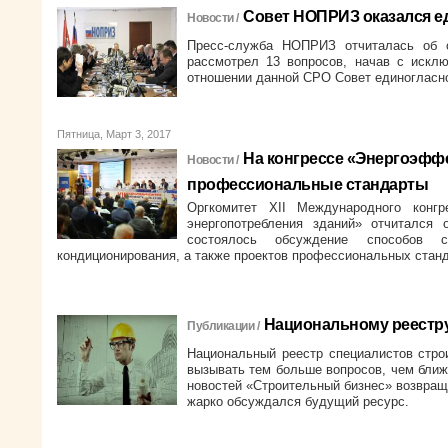
Совет НОПРИЗ оказался е
Новости /
Пресс-служба НОПРИЗ отчиталась об о
рассмотрел 13 вопросов, начав с искл
отношении данной СРО Совет единогласно
Пятница, Март 3, 2017
На конгрессе «Энергоэффе
Новости /
профессиональные стандарты
Оргкомитет XII Международного конг
энергопотребления зданий» отчитался
состоялось обсуждение способов с
кондиционирования, а также проектов профессиональных станд
Национальному реестру
Публикации /
Национальный реестр специалистов стро
вызывать тем больше вопросов, чем ближе
новостей «Строительный бизнес» возвращ
жарко обсуждался будущий ресурс.