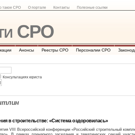
о такое СРО
О портале
Контакты
Полезные ссылки
ти СРО
кации
Анонсы
Реестры СРО
Персоналии СРО
Законод
Консультациях юриста
итлин
ия в строительстве: «Система оздоровилась»
ятия VIII Всероссийской конференции «Российский строительный компл
тво». В рамках пленарного заседания и тематических секций участн