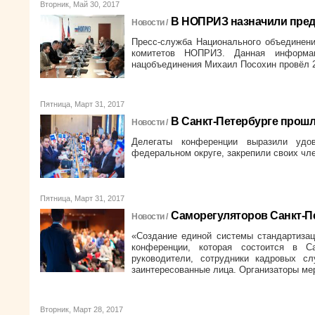
Вторник, Май 30, 2017
В НОПРИЗ назначили пред
Новости /
Пресс-служба Национального объединени
комитетов НОПРИЗ. Данная информац
нацобъединения Михаил Посохин провёл 2
Пятница, Март 31, 2017
В Санкт-Петербурге прош
Новости /
Делегаты конференции выразили удо
федеральном округе, закрепили своих чл
Пятница, Март 31, 2017
Саморегуляторов Санкт-П
Новости /
«Создание единой системы стандартизац
конференции, которая состоится в С
руководители, сотрудники кадровых сл
заинтересованные лица. Организаторы м
Вторник, Март 28, 2017