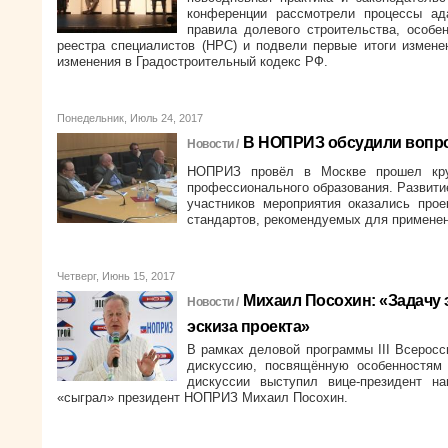
конференции рассмотрели процессы ада
правила долевого строительства, особе
реестра специалистов (НРС) и подвели первые итоги измен
изменения в Градостроительный кодекс РФ.
Понедельник, Июль 24, 2017
В НОПРИЗ обсудили вопро
Новости /
НОПРИЗ провёл в Москве прошел круг
профессионального образования. Развити
участников мероприятия оказались прое
стандартов, рекомендуемых для применен
Четверг, Июнь 15, 2017
Михаил Посохин: «Задачу 
Новости /
эскиза проекта»
В рамках деловой программы III Всеро
дискуссию, посвящённую особенностям 
дискуссии выступил вице-президент на
«сыграл» президент НОПРИЗ Михаил Посохин.