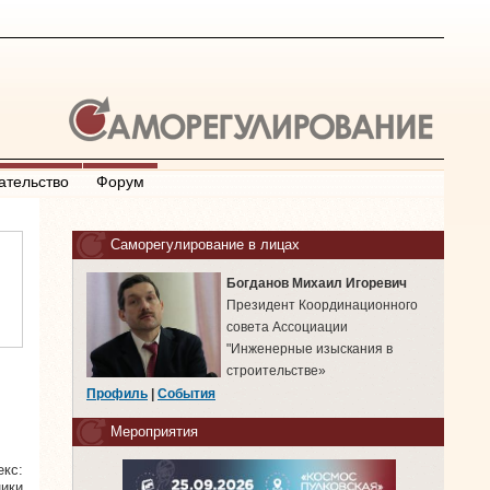
ательство
Форум
Саморегулирование в лицах
Богданов Михаил Игоревич
Президент Координационного
совета Ассоциации
"Инженерные изыскания в
строительстве»
Профиль
|
События
Мероприятия
екс:
ики