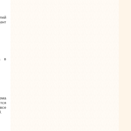
лей
ент
а в
ема
тся
все
.