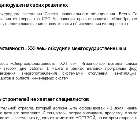
динодушен в своих решениях
чередном заседании Совета национального объединения. Всего Со
ючения из госреестра СРО Ассоциации проектировщиков «ГлавПроект»
 утвердил заключение о возможности её исключения из госреестра.
ктивность. XXI век» обсудили межгосударственные и
ресса «Энергоэффективность. XXI век. Инженерные методы сниже
 о втором дне работы: 1 марта в рамках деловой программы фор
нижения энергопотребления системами отопления, вентиляци
артов в области инженерных систем.
 строителей не хватает специалистов
ительной отрасли, который должен быть сформирован к 1 июля, начи
 дата его появления. С тем, чтобы острее обозначить проблему, Агент
ается к заседанию одного из комитетов НОСТРОЙ, на котором откровен