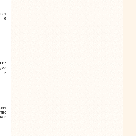
вет
. В
ния
ума
и и
нает
ство
но и