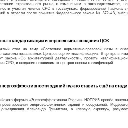
птации строительного рынка к изменениям в законодательстве, но
нности участия членов СРО в госзакупках, формирование Национальн
ений в отрасли после принятия Федерального закона № 372-ФЗ, внёс
сы стандартизации и перспективы создания ЦОК
лый стол на тему «Состояние нормативно-правовой базы в обла
е системы независимых Центров оценки квалификации». В центре вним
кт закона «Об архитектурной деятельности», проекты квалификацион
ия СРО, и создание независимых центров оценки квалификаций.
энергоэффективности зданий нужно ставить ещё на стади
ссийского форума «Энергоэффективная Россия» НОПРИЗ провёл панель
проектирования энергоэффективных зданий и сооружений. Модерато
цобъединения Александр Гримитлин, а «первую скрипку», разумеет