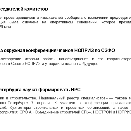
седателей комитетов
я проектировщиков и изыскателей сообщила о назначении председате
ия была озвучена на оперативном совещании, которое презид
9 мая.
ла окружная конференция членов НОПРИЗ по СЗФО
влетворение итогами работы нацобъединения и его координатор
енов в Совете НОПРИЗ и утвердили планы на будущее.
етербурга научат формировать НРС
ии в строительстве. Национальный реестр специалистов» — такова т
анкт-Петербурге 7 апреля. К участию в конференции приглашаю
ужб, бухгалтеры строительных и проектных организаций, а также 
ероприятия: СРО А «Объединение строителей СПб», НОСТРОЙ и НОПРИЗ