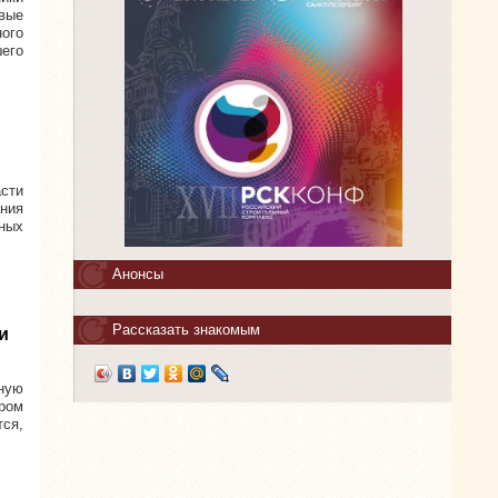
вые
ого
шего
сти
ания
ных
Анонсы
Рассказать знакомым
и
ную
ром
ся,