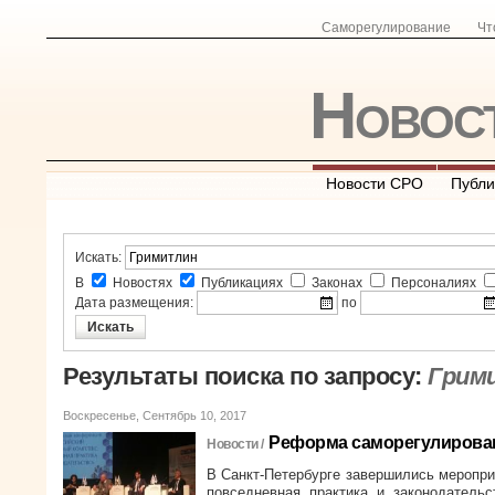
Саморегулирование
Чт
Новос
Новости СРО
Публи
Искать:
В
Новостях
Публикациях
Законах
Персоналиях
Дата размещения:
по
Результаты поиска по запросу:
Грим
Воскресенье, Сентябрь 10, 2017
Реформа саморегулирован
Новости /
В Санкт-Петербурге завершились меропри
повседневная практика и законодательс