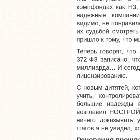
компфондах как НЗ, 
надежные компании
видимо, не понравило
их судьбой смотреть
пришло к тому, что м
Теперь говорят, что
372-ФЗ записано, ч
миллиарда… И сегодн
лицензированию.
С новым дитятей, ко
учить, контролиров
большие надежды 
возглавил НОСТРОЙ.
ничего доказывать 
шагов я не увидел, х
Реновация прошл