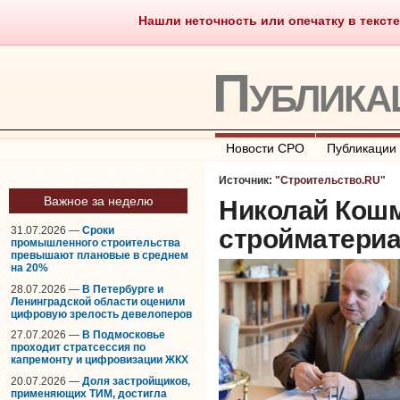
Нашли неточность или опечатку в тексте
Саморегулирование
Что тако
Публика
Новости СРО
Публикации
Источник:
"Строительство.RU"
Важное за неделю
Николай Кош
31.07.2026 —
Сроки
стройматериа
промышленного строительства
превышают плановые в среднем
на 20%
28.07.2026 —
В Петербурге и
Ленинградской области оценили
цифровую зрелость девелоперов
27.07.2026 —
В Подмосковье
проходит стратсессия по
капремонту и цифровизации ЖКХ
20.07.2026 —
Доля застройщиков,
применяющих ТИМ, достигла