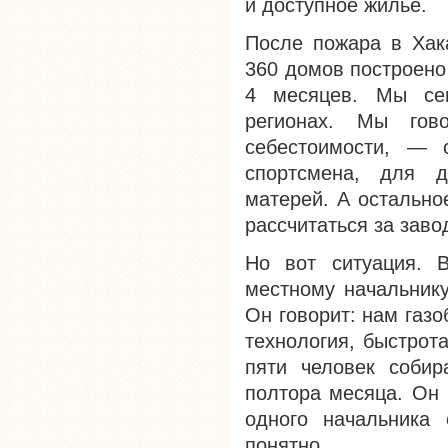
и доступное жилье.
После пожара в Хака
360 домов построено
4 месяцев. Мы сег
регионах. Мы гов
себестоимости, — 
спортсмена, для д
матерей. А остально
рассчитаться за заво
Но вот ситуация. В
местному начальнику
Он говорит: нам газ
технология, быстрот
пяти человек соби
полтора месяца. Он г
одного начальника 
понятно.