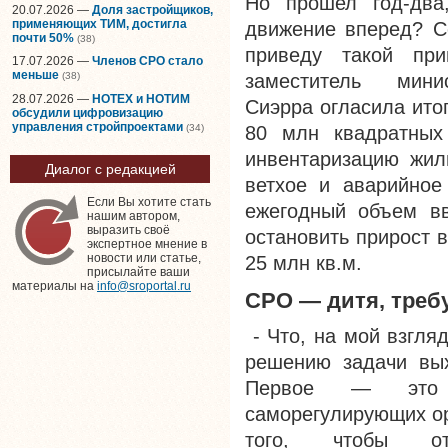
Но прошел год-два
20.07.2026 —
Доля застройщиков,
применяющих ТИМ, достигла
движение вперед? Се
почти 50%
(38)
приведу такой пр
17.07.2026 —
Членов СРО стало
меньше
заместитель ми
(38)
28.07.2026 —
НОТЕХ и НОТИМ
Сиэрра огласила ито
обсудили цифровизацию
управления стройпроектами
(34)
80 млн квадратных
инвентаризацию жил
Диалог с редакцией
ветхое и аварийное
Если Вы хотите стать
ежегодный объем вв
нашим автором,
выразить своё
остановить прирост 
экспертное мнение в
новости или статье,
25 млн кв.м.
присылайте ваши
материалы на
info@sroportal.ru
СРО — дитя, тре
- Что, на мой взгля
решению задачи вых
Первое — это в
саморегулирующих ор
того, чтобы от