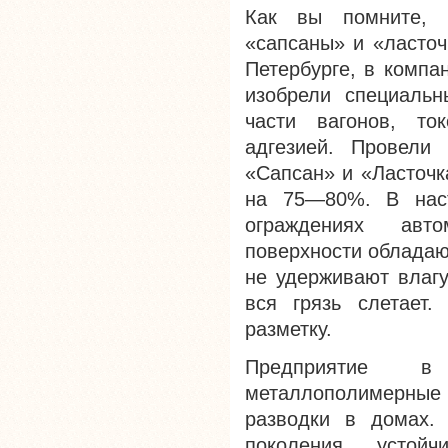
Как вы помните, 
«сапсаны» и «ласточ
Петербурге, в компа
изобрели специальн
части вагонов, то
адгезией. Провели 
«Сапсан» и «Ласточк
на 75—80%. В наст
ограждениях авт
поверхности обладаю
не удерживают влагу
вся грязь слетает
разметку.
Предприятие в
металлополимерные
разводки в домах.
поколения, устой