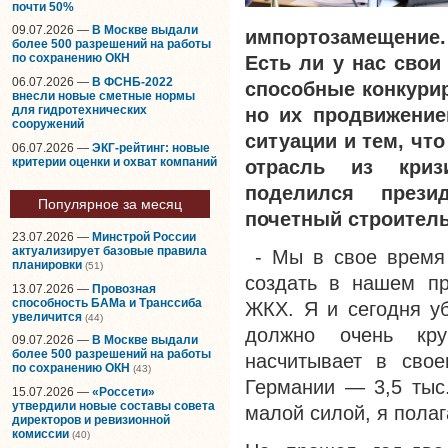
почти 50%
09.07.2026 —
В Москве выдали
импортозамещение.
более 500 разрешений на работы
по сохранению ОКН
Есть ли у нас свои
06.07.2026 —
В ФСНБ-2022
способные конкурир
внесли новые сметные нормы
для гидротехнических
но их продвижение
сооружений
ситуации и тем, чт
06.07.2026 —
ЭКГ-рейтинг: новые
критерии оценки и охват компаний
отрасль из криз
поделился прези
Популярное за месяц
почетный строител
23.07.2026 —
Минстрой России
актуализирует базовые правила
- Мы в свое время 
планировки
(51)
создать в нашем пр
13.07.2026 —
Провозная
способность БАМа и Транссиба
ЖКХ. Я и сегодня уб
увеличится
(44)
должно очень кру
09.07.2026 —
В Москве выдали
более 500 разрешений на работы
насчитывает в свое
по сохранению ОКН
(43)
Германии — 3,5 тыс.
15.07.2026 —
«Россети»
утвердили новые составы совета
малой силой, я пола
директоров и ревизионной
комиссии
(40)