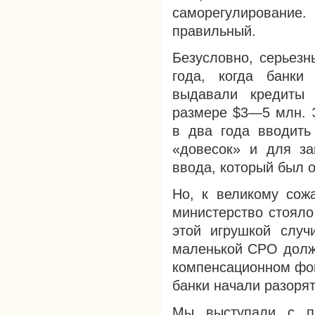
саморегулировани
правильный.
Безусловно, серьезн
года, когда банки
выдавали кредиты 
размере $3—5 млн. Э
в два года вводить
«довесок» и для за
ввода, который был 
Но, к великому сож
министерство стояло
этой игрушкой случ
маленькой СРО должн
компенсационном фон
банки начали разорят
Мы выступали с п