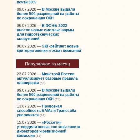
почти 50%
09.07.2026 —
В Москве выдали
более 500 разрешений на работы
по сохранению ОКН
06.07.2026 —
В ФСНБ-2022
внесли новые сметные нормы
для гидротехнических
сооружений
06.07.2026 —
ЭКГ-рейтинг: новые
критерии оценки и охват компаний
Популярное за месяц
23.07.2026 —
Минстрой России
актуализирует базовые правила
планировки
(53)
09.07.2026 —
В Москве выдали
более 500 разрешений на работы
по сохранению ОКН
(45)
13.07.2026 —
Провозная
способность БАМа и Транссиба
увеличится
(44)
15.07.2026 —
«Россети»
утвердили новые составы совета
директоров и ревизионной
комиссии
(41)