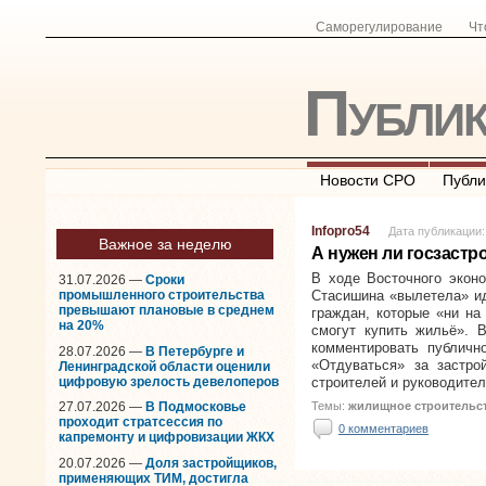
Саморегулирование
Чт
Публи
Новости СРО
Публи
Infopro54
Дата публикации:
Важное за неделю
А нужен ли госзаст
В ходе Восточного экон
31.07.2026 —
Сроки
промышленного строительства
Стасишина «вылетела» ид
превышают плановые в среднем
граждан, которые «ни на
на 20%
смогут купить жильё». 
комментировать публично
28.07.2026 —
В Петербурге и
«Отдуваться» за застро
Ленинградской области оценили
цифровую зрелость девелоперов
строителей и руководит
Темы:
жилищное строительст
27.07.2026 —
В Подмосковье
проходит стратсессия по
0 комментариев
капремонту и цифровизации ЖКХ
20.07.2026 —
Доля застройщиков,
применяющих ТИМ, достигла