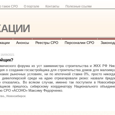
о такое СРО
О портале
Контакты
Полезные ссылки
кации
кации
Анонсы
Реестры СРО
Персоналии СРО
Законод
 16/09/2021
ройщик?
омического форума из уст замминистра строительства и ЖКХ РФ Ник
ея о создании госзастройщика для строительства домов для малоиму
 каких рыночных условиях, ни по ипотечной ставке 0%, просто никогд
В девелоперской среде на идею отреагировали резко: назвали бредо
 отказались. Во всяком случае, именно так поступили в Новосибирс
йщиков пришлось сибирскому координатору Национального объедине
елю СРО «АСОНО» Максиму Федорченко.
во.
,
Новосибирск