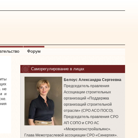
ательство
Форум
Саморегулирование в лицах
иты
Белоус Александра Сергеевна
щих
Председатель правления
а не
Ассоциации строительных
м и
организаций «Поддержка
ке.
ния
организаций строительной
отрасли» (СРО АСО ПОСО).
Председатель правления СРО
АП СОПО и СРО АС
«Межрегионстройальянс».
Глава Межотраслевой ассоциации СРО «Синергия».