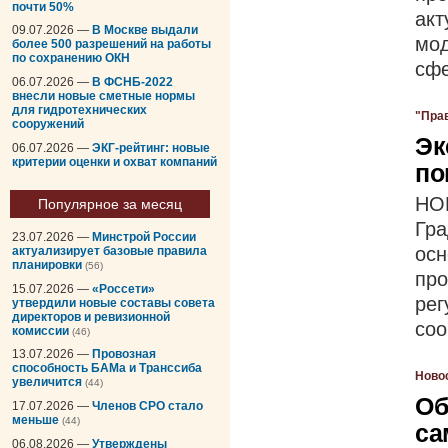
почти 50%
ак
09.07.2026 —
В Москве выдали
мо
более 500 разрешений на работы
по сохранению ОКН
сфе
06.07.2026 —
В ФСНБ-2022
внесли новые сметные нормы
для гидротехнических
"Пра
сооружений
Эк
06.07.2026 —
ЭКГ-рейтинг: новые
критерии оценки и охват компаний
по
НО
Популярное за месяц
Гра
23.07.2026 —
Минстрой России
ос
актуализирует базовые правила
планировки
(56)
пр
15.07.2026 —
«Россети»
ре
утвердили новые составы совета
директоров и ревизионной
соо
комиссии
(46)
13.07.2026 —
Провозная
способность БАМа и Транссиба
Ново
увеличится
(44)
Об
17.07.2026 —
Членов СРО стало
меньше
(44)
са
06.08.2026 —
Утверждены