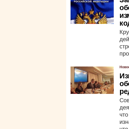
об
из
ко
Кр
де
стр
про
Ново
Из
об
ре
Со
де
чт
изн