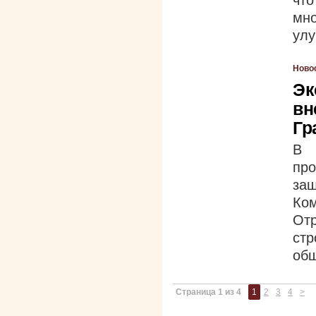
чт
мн
улу
Ново
Эк
вн
Гр
В 
про
за
Ко
От
ст
общ
Страница 1 из 4
1
2
3
4
>