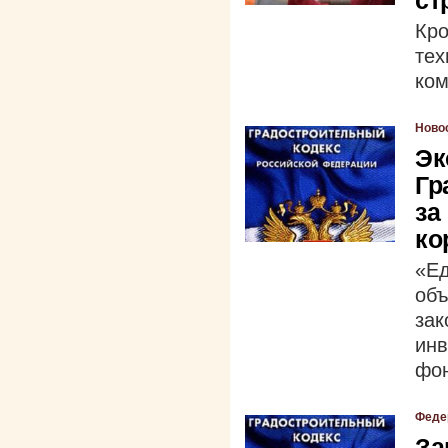
ст
Кр
те
ком
Ново
Эк
Гр
за
ко
«Е
объ
за
ин
фо
Феде
За