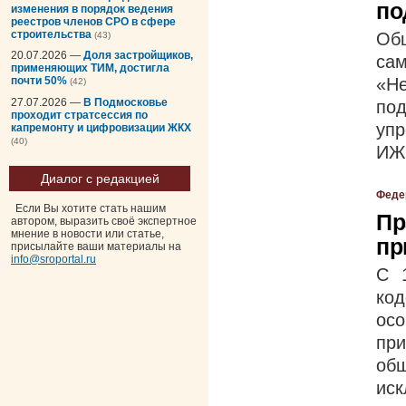
по
изменения в порядок ведения
реестров членов СРО в сфере
строительства
Об
(43)
20.07.2026 —
Доля застройщиков,
са
применяющих ТИМ, достигла
«Н
почти 50%
(42)
27.07.2026 —
В Подмосковье
по
проходит стратсессия по
уп
капремонту и цифровизации ЖКХ
(40)
ИЖС
Диалог с редакцией
Феде
Если Вы хотите стать нашим
Пр
автором, выразить своё экспертное
мнение в новости или статье,
пр
присылайте ваши материалы на
info@sroportal.ru
С 
код
осо
пр
общ
иск