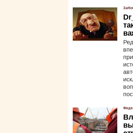
ЗаНо
Dr
та
ва
Ре
вп
при
ис
авт
ис
во
пос
Феде
Вл
вы