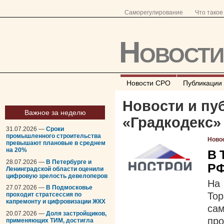
Саморегулирование
Что тако
Новост
Новости СРО
Публикации
Новости и пу
Важное за неделю
«
Градкодекс
»
31.07.2026 —
Сроки
промышленного строительства
Ново
превышают плановые в среднем
на 20%
В 
28.07.2026 —
В Петербурге и
РФ
Ленинградской области оценили
цифровую зрелость девелоперов
На
27.07.2026 —
В Подмосковье
То
проходит стратсессия по
капремонту и цифровизации ЖКХ
са
20.07.2026 —
Доля застройщиков,
пр
применяющих ТИМ, достигла