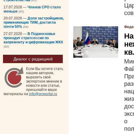
(45)
Цар
17.07.2026 —
Членов СРО стало
меньше
сов
(45)
20.07.2026 —
Доля застройщиков,
применяющих ТИМ, достигла
почти 50%
Феде
(44)
27.07.2026 —
В Подмосковье
На
проходит стратсессия по
не
капремонту и цифровизации ЖКХ
(40)
кв
Диалог с редакцией
Ми
Фа
Если Вы хотите стать
нашим автором,
Пра
выразить своё
экспертное мнение в
ра
новости или статье,
присылайте ваши
на
материалы на
info@sroportal.ru
жиз
до
экс
о 
по