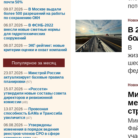
почти 50%
пот
09.07.2026 —
В Москве выдали
более 500 разрешений на работы
по сохранению ОКН
Ново
06.07.2026 —
В ФСНБ-2022
В 
внесли новые сметные нормы
для гидротехнических
бо
сооружений
06.07.2026 —
ЭКГ-рейтинг: новые
В 
критерии оценки и охват компаний
жи
ше
Популярное за месяц
фед
23.07.2026 —
Минстрой России
актуализирует базовые правила
планировки
(57)
Ново
15.07.2026 —
«Россети»
Ми
утвердили новые составы совета
директоров и ревизионной
ме
комиссии
(48)
ст
13.07.2026 —
Провозная
способность БАМа и Транссиба
увеличится
(47)
Ми
06.08.2026 —
Утверждены
Фа
изменения в порядок ведения
реестров членов СРО в сфере
уч
строительства