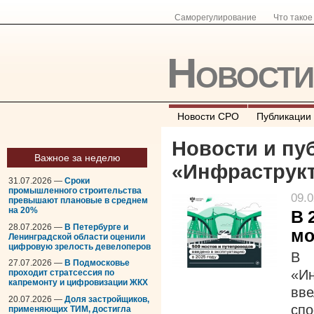
Саморегулирование
Что тако
Новост
Новости СРО
Публикации
Новости и пу
Важное за неделю
«
Инфраструкт
31.07.2026 —
Сроки
промышленного строительства
09.0
превышают плановые в среднем
на 20%
В 
28.07.2026 —
В Петербурге и
мо
Ленинградской области оценили
цифровую зрелость девелоперов
В 
27.07.2026 —
В Подмосковье
«И
проходит стратсессия по
капремонту и цифровизации ЖКХ
вв
20.07.2026 —
Доля застройщиков,
спо
применяющих ТИМ, достигла