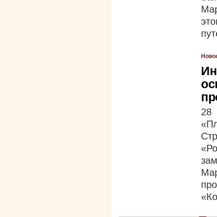
Мар
это
пут
Ново
Ин
ос
пр
28 
«П
Ст
«Р
за
Ма
пр
«Ко