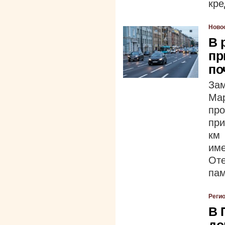
кре
Ново
В 
пр
по
За
Ма
пр
при
км
им
От
пам
Реги
В 