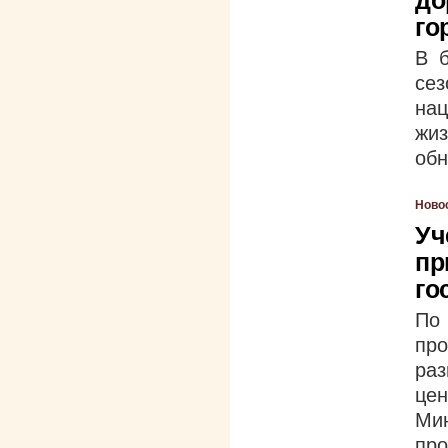
до
го
В 
сез
на
жи
обн
Ново
Уч
пр
го
По
про
раз
це
Ми
пр