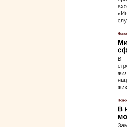
вх
«И
слу
Ново
Ми
сф
В 
ст
жи
на
жиз
Ново
В 
мо
За