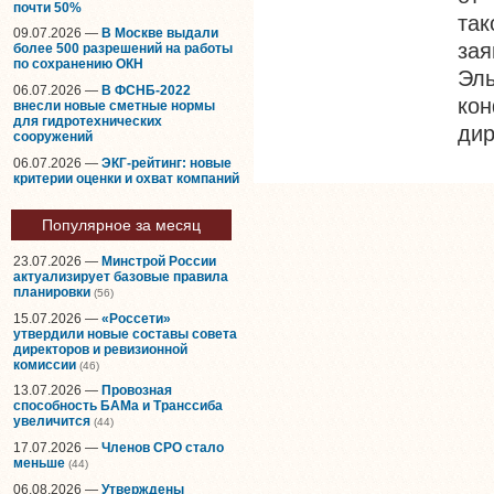
почти 50%
та
09.07.2026 —
В Москве выдали
зая
более 500 разрешений на работы
по сохранению ОКН
Эл
06.07.2026 —
В ФСНБ-2022
ко
внесли новые сметные нормы
для гидротехнических
дир
сооружений
06.07.2026 —
ЭКГ-рейтинг: новые
критерии оценки и охват компаний
Популярное за месяц
23.07.2026 —
Минстрой России
актуализирует базовые правила
планировки
(56)
15.07.2026 —
«Россети»
утвердили новые составы совета
директоров и ревизионной
комиссии
(46)
13.07.2026 —
Провозная
способность БАМа и Транссиба
увеличится
(44)
17.07.2026 —
Членов СРО стало
меньше
(44)
06.08.2026 —
Утверждены