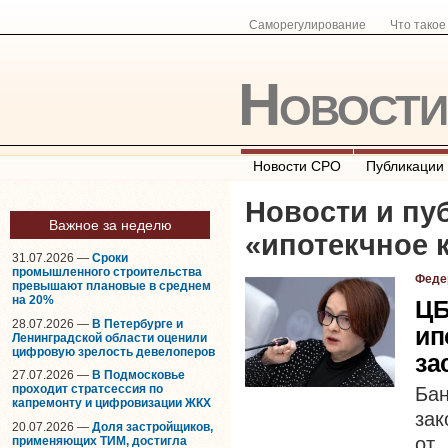
Саморегулирование
Что тако
Новост
Новости СРО
Публикации
Новости и пу
Важное за неделю
«
ипотекчное 
31.07.2026 —
Сроки
промышленного строительства
Феде
превышают плановые в среднем
на 20%
ЦБ
28.07.2026 —
В Петербурге и
ип
Ленинградской области оценили
цифровую зрелость девелоперов
за
27.07.2026 —
В Подмосковье
проходит стратсессия по
Ба
капремонту и цифровизации ЖКХ
зак
20.07.2026 —
Доля застройщиков,
от
применяющих ТИМ, достигла