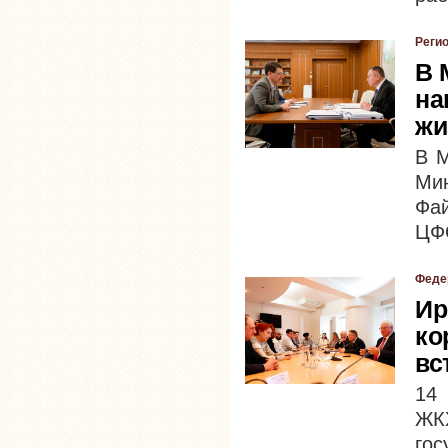
Реги
В 
на
жи
В М
Ми
Фа
ЦФ
Феде
Ир
ко
вс
14 
ЖК
го