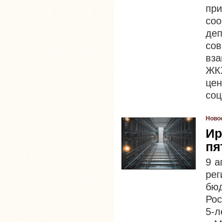
пр
со
де
со
вз
ЖК
це
соц
Ново
Ир
пя
9 а
ре
бю
Рос
5-л