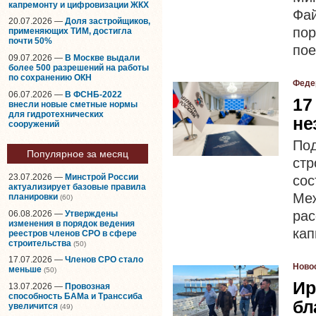
капремонту и цифровизации ЖКХ
Фа
20.07.2026 —
Доля застройщиков,
по
применяющих ТИМ, достигла
почти 50%
пое
09.07.2026 —
В Москве выдали
более 500 разрешений на работы
по сохранению ОКН
Феде
06.07.2026 —
В ФСНБ-2022
17
внесли новые сметные нормы
для гидротехнических
не
сооружений
По
Популярное за месяц
ст
23.07.2026 —
Минстрой России
со
актуализирует базовые правила
Ме
планировки
(60)
ра
06.08.2026 —
Утверждены
изменения в порядок ведения
кап
реестров членов СРО в сфере
строительства
(50)
17.07.2026 —
Членов СРО стало
Ново
меньше
(50)
Ир
13.07.2026 —
Провозная
способность БАМа и Транссиба
бл
увеличится
(49)