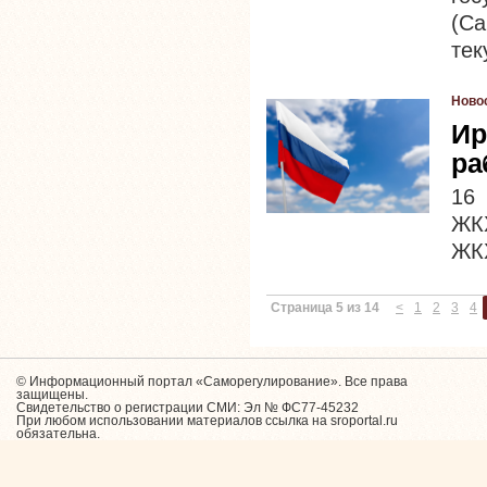
(С
тек
Ново
Ир
ра
16 
ЖКХ
ЖКХ
Страница 5 из 14
<
1
2
3
4
© Информационный портал «Саморегулирование». Все права
защищены.
Свидетельство о регистрации СМИ: Эл № ФС77-45232
При любом использовании материалов ссылка на sroportal.ru
обязательна.