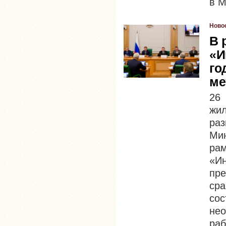
в М
Ново
В 
«И
го
ме
26
жи
ра
Ми
ра
«И
пр
ср
со
не
раб