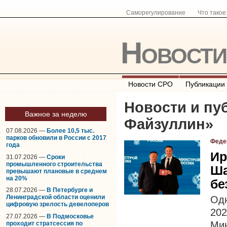
Саморегулирование
Что тако
Новост
Новости СРО
Публикации
Новости и пу
Важное за неделю
Файзуллин
»
07.08.2026 —
Более 10,5 тыс.
парков обновили в России с 2017
Феде
года
Ир
31.07.2026 —
Сроки
промышленного строительства
Ша
превышают плановые в среднем
на 20%
бе
28.07.2026 —
В Петербурге и
Ленинградской области оценили
Одн
цифровую зрелость девелоперов
202
27.07.2026 —
В Подмосковье
Ми
проходит стратсессия по