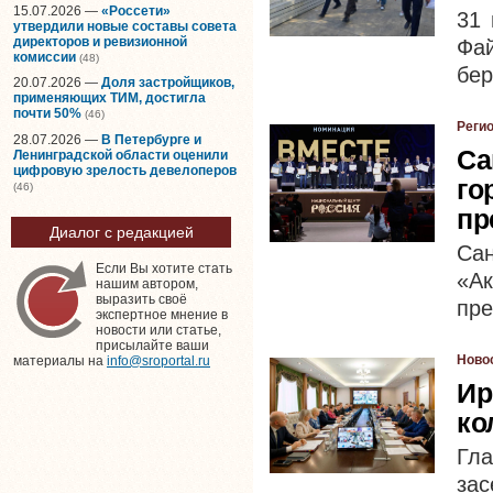
15.07.2026 —
«Россети»
31 
утвердили новые составы совета
директоров и ревизионной
Фа
комиссии
(48)
бер
20.07.2026 —
Доля застройщиков,
применяющих ТИМ, достигла
почти 50%
(46)
Реги
28.07.2026 —
В Петербурге и
Са
Ленинградской области оценили
цифровую зрелость девелоперов
го
(46)
пр
Диалог с редакцией
Са
Если Вы хотите стать
«Ак
нашим автором,
выразить своё
пре
экспертное мнение в
новости или статье,
присылайте ваши
Ново
материалы на
info@sroportal.ru
Ир
ко
Гл
за