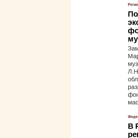
Реги
По
эк
фо
му
За
Мар
му
Л.
об
ра
фо
мас
Феде
В 
ре