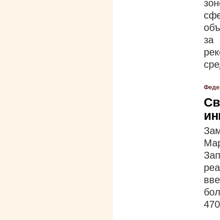
зон
сф
объ
за
ре
сре
Феде
Св
ин
За
Ма
За
реа
вве
бол
470