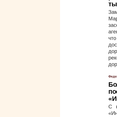
ты
За
Ма
за
аге
чт
дос
до
ре
дор
Феде
Бо
по
«И
С 
«И