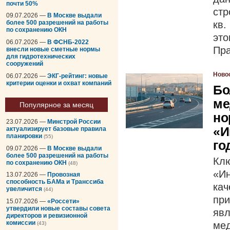
почти 50%
стр
09.07.2026 —
В Москве выдали
кв.
более 500 разрешений на работы
по сохранению ОКН
эт
06.07.2026 —
В ФСНБ-2022
Пра
внесли новые сметные нормы
для гидротехнических
сооружений
Ново
06.07.2026 —
ЭКГ-рейтинг: новые
критерии оценки и охват компаний
Бо
ме
Популярное за месяц
но
23.07.2026 —
Минстрой России
«И
актуализирует базовые правила
планировки
(55)
го
09.07.2026 —
В Москве выдали
более 500 разрешений на работы
Кл
по сохранению ОКН
(48)
«И
13.07.2026 —
Провозная
способность БАМа и Транссиба
ка
увеличится
(44)
при
15.07.2026 —
«Россети»
утвердили новые составы совета
яв
директоров и ревизионной
комиссии
мед
(43)