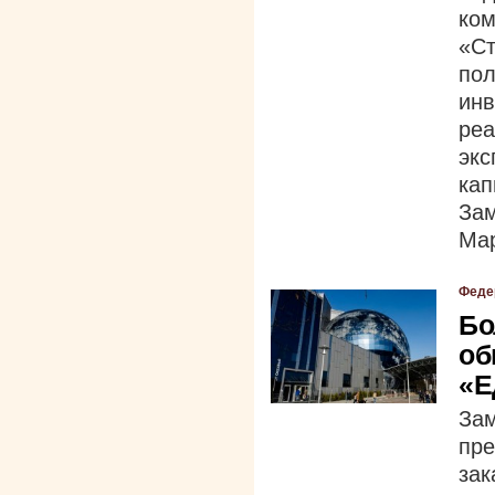
ко
«С
по
ин
ре
экс
кап
За
Мар
Феде
Бо
об
«Е
За
пре
за