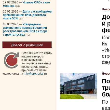
17.07.2026 —
Членов СРО стало
меньше
(43)
Ново
20.07.2026 —
Доля застройщиков,
До
применяющих ТИМ, достигла
почти 50%
(41)
и 
06.08.2026 —
Утверждены
изменения в порядок ведения
фе
реестров членов СРО в сфере
строительства
(40)
Сог
№5
Диалог с редакцией
«И
Если Вы хотите стать
стр
нашим автором,
выразить своё
фед
экспертное мнение в
новости или статье,
присылайте ваши
Ново
материалы на
info@sroportal.ru
По
тр
бо
По 
ве