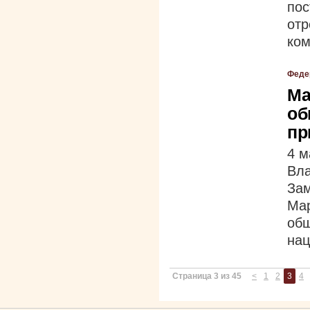
по
от
ком
Феде
Ма
об
пр
4 м
Вл
За
Ма
общ
нац
Страница 3 из 45
<
1
2
3
4