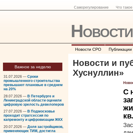
Саморегулирование
Что тако
Новост
Новости СРО
Публикации
Новости и пу
Важное за неделю
Хуснуллин
»
31.07.2026 —
Сроки
промышленного строительства
Ново
превышают плановые в среднем
на 20%
C 
28.07.2026 —
В Петербурге и
за
Ленинградской области оценили
цифровую зрелость девелоперов
жи
27.07.2026 —
В Подмосковье
кв
проходит стратсессия по
капремонту и цифровизации ЖКХ
Зас
20.07.2026 —
Доля застройщиков,
применяющих ТИМ, достигла
да