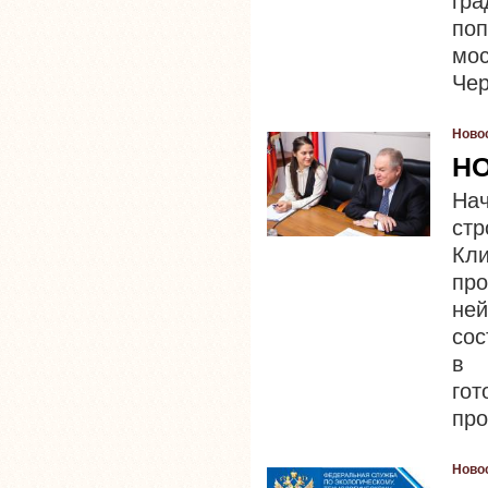
гр
по
мо
Чер
Ново
НО
На
стр
Кл
про
не
сос
в 
гот
про
Ново