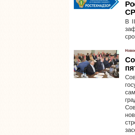
Ро
С
В I
за
сро
Ново
Со
пя
Со
го
сам
гра
Со
но
ст
зас