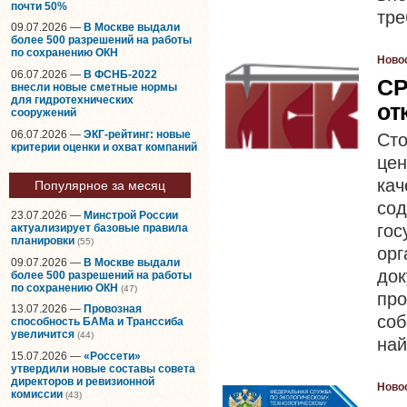
почти 50%
тре
09.07.2026 —
В Москве выдали
более 500 разрешений на работы
по сохранению ОКН
Ново
06.07.2026 —
В ФСНБ-2022
СР
внесли новые сметные нормы
для гидротехнических
от
сооружений
06.07.2026 —
ЭКГ-рейтинг: новые
Ст
критерии оценки и охват компаний
це
кач
Популярное за месяц
со
23.07.2026 —
Минстрой России
го
актуализирует базовые правила
планировки
(55)
ор
09.07.2026 —
В Москве выдали
до
более 500 разрешений на работы
по сохранению ОКН
(47)
пр
13.07.2026 —
Провозная
со
способность БАМа и Транссиба
увеличится
(44)
най
15.07.2026 —
«Россети»
утвердили новые составы совета
директоров и ревизионной
Ново
комиссии
(43)