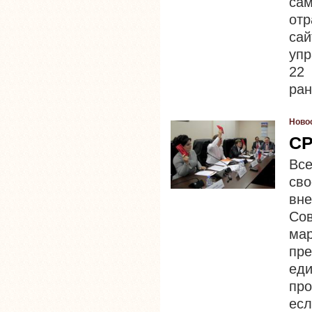
са
от
са
упр
22 
ран
Ново
СР
Вс
св
вн
Сов
ма
пр
ед
пр
ес