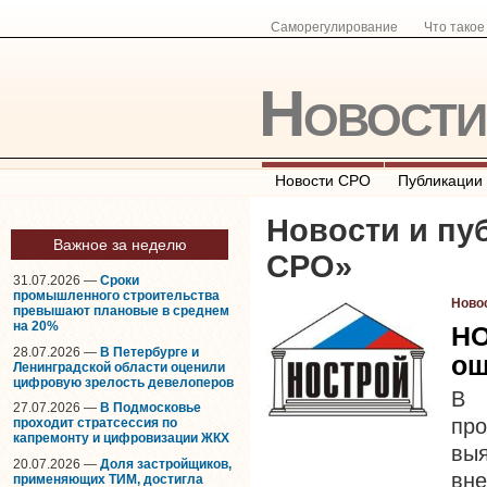
Саморегулирование
Что тако
Новост
Новости СРО
Публикации
Новости и пу
Важное за неделю
СРО
»
31.07.2026 —
Сроки
промышленного строительства
Ново
превышают плановые в среднем
на 20%
НО
28.07.2026 —
В Петербурге и
ош
Ленинградской области оценили
цифровую зрелость девелоперов
В 
27.07.2026 —
В Подмосковье
про
проходит стратсессия по
капремонту и цифровизации ЖКХ
вы
20.07.2026 —
Доля застройщиков,
вне
применяющих ТИМ, достигла