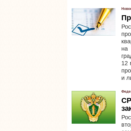
Ново
Пр
Рос
про
ква
н
гра
12 
про
и л
Феде
СР
за
Ро
вт