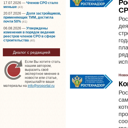
Ро
17.07.2026 —
Членов СРО стало
меньше
(43)
СР
20.07.2026 —
Доля застройщиков,
применяющих ТИМ, достигла
Рос
почти 50%
(41)
де
06.08.2026 —
Утверждены
стр
изменения в порядок ведения
реестров членов СРО в сфере
год
строительства
(40)
пла
Диалог с редакцией
ря
исп
Если Вы хотите стать
нашим автором,
выразить своё
экспертное мнение в
Ново
новости или статье,
Ко
присылайте ваши
материалы на
info@sroportal.ru
Ро
са
кот
пр
соо