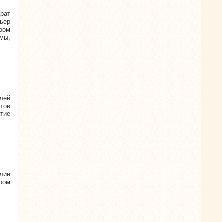
рат
мьер
ром
мы,
лей
тов
итие
лин
дром