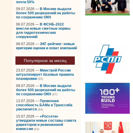
почти 50%
09.07.2026 —
В Москве выдали
более 500 разрешений на работы
по сохранению ОКН
06.07.2026 —
В ФСНБ-2022
внесли новые сметные нормы
для гидротехнических
сооружений
06.07.2026 —
ЭКГ-рейтинг: новые
критерии оценки и охват компаний
Популярное за месяц
23.07.2026 —
Минстрой России
актуализирует базовые правила
планировки
(55)
09.07.2026 —
В Москве выдали
более 500 разрешений на работы
по сохранению ОКН
(47)
13.07.2026 —
Провозная
способность БАМа и Транссиба
увеличится
(44)
15.07.2026 —
«Россети»
утвердили новые составы совета
директоров и ревизионной
комиссии
(42)