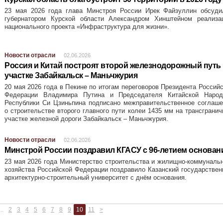
23 мая 2026 года глава Минстроя России Ирек Файзуллин обсуди
губернатором Курской области Александром Хинштейном реализа
национального проекта «Инфраструктура для жизни».
Новости отрасли
02.06.2026
Россия и Китай построят второй железнодорожный путь
участке Забайкальск – Маньчжурия
20 мая 2026 года в Пекине по итогам переговоров Президента Россий
Федерации Владимира Путина и Председателя Китайской Народ
Республики Си Цзиньпина подписано межправительственное соглаше
о строительстве второго главного пути колеи 1435 мм на трансграни
участке железной дороги Забайкальск – Маньчжурия.
Новости отрасли
02.06.2026
Минстрой России поздравил КГАСУ с 96-летием основан
23 мая 2026 года Министерство строительства и жилищно-коммуналь
хозяйства Российской Федерации поздравило Казанский государстве
архитектурно-строительный университет с днём основания.
...
2
3
4
5
6
7
8
9
10
11
>