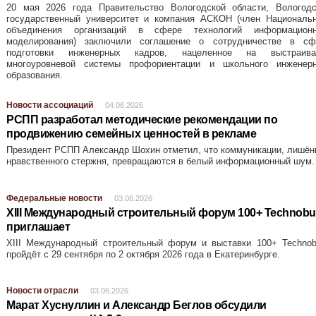
20 мая 2026 года Правительство Вологодской области, Вологодс
государственный университет и компания АСКОН (член Национальн
объединения организаций в сфере технологий информационн
моделирования) заключили соглашение о сотрудничестве в сф
подготовки инженерных кадров, нацеленное на выстраива
многоуровневой системы профориентации и школьного инженерн
образования.
Новости ассоциаций
04.06.2026
РСПП разработал методические рекомендации по
продвижению семейных ценностей в рекламе
Президент РСПП Александр Шохин отметил, что коммуникации, лишё
нравственного стержня, превращаются в белый информационный шум.
Федеральные новости
03.06.2026
XIII Международный строительный форум 100+ Technobui
приглашает
XIII Международный строительный форум и выставки 100+ Technobu
пройдёт с 29 сентября по 2 октября 2026 года в Екатеринбурге.
Новости отрасли
03.06.2026
Марат Хуснуллин и Александр Беглов обсудили