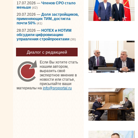
17.07.2026 —
Членов СРО стало
меньше
(42)
20.07.2026 —
Доля застройщиков,
применяющих ТИМ, достигла
почти 50%
(41)
28.07.2026 —
НОТЕХ и НОТИМ
обсудили цифровизацию
управления стройпроектами
(36)
Диалог с редакцией
Если Вы хотите стать
нашим автором,
выразить своё
экспертное мнение в
новости или статье,
присылайте ваши
материалы на
info@sroportal.ru