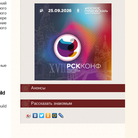
кий
ого
ого
ере
ние
ого
нные
Анонсы
ld
Рассказать знакомым
ild