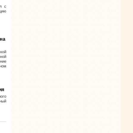
л с
цию
 на
ской
ной
ние
чном
ия
ного
нный