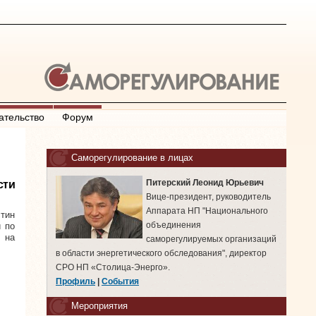
ательство
Форум
Саморегулирование в лицах
Питерский Леонид Юрьевич
сти
Вице-президент, руководитель
Аппарата НП "Национального
тин
объединения
 по
 на
саморегулируемых организаций
в области энергетического обследования", директор
СРО НП «Столица-Энерго».
Профиль
|
События
Мероприятия