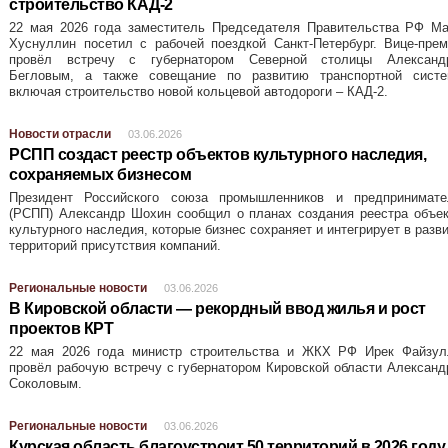
строительство КАД-2
22 мая 2026 года заместитель Председателя Правительства РФ Ма
Хуснуллин посетил с рабочей поездкой Санкт-Петербург. Вице-пре
провёл встречу с губернатором Северной столицы Александ
Бегловым, а также совещание по развитию транспортной систе
включая строительство новой кольцевой автодороги – КАД-2.
Новости отрасли
03.06.2026
РСПП создаст реестр объектов культурного наследия,
сохраняемых бизнесом
Президент Российского союза промышленников и предпринимате
(РСПП) Александр Шохин сообщил о планах создания реестра объек
культурного наследия, которые бизнес сохраняет и интегрирует в разв
территорий присутствия компаний.
Региональные новости
03.06.2026
В Кировской области — рекордный ввод жилья и рост
проектов КРТ
22 мая 2026 года министр строительства и ЖКХ РФ Ирек Файзул
провёл рабочую встречу с губернатором Кировской области Алексан
Соколовым.
Региональные новости
03.06.2026
Курская область благоустроит 50 территорий в 2026 году