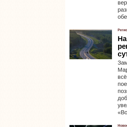
ве
ра
обе
Реги
На
ре
су
За
Мар
вс
пое
по
доб
ув
«Во
Ново