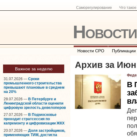
Саморегулирование
Что тако
Новост
Новости СРО
Публикации
Архив за Июн
Важное за неделю
Феде
31.07.2026 —
Сроки
В 
промышленного строительства
превышают плановые в среднем
за
на 20%
вл
28.07.2026 —
В Петербурге и
Ленинградской области оценили
цифровую зрелость девелоперов
Де
27.07.2026 —
В Подмосковье
пе
проходит стратсессия по
капремонту и цифровизации ЖКХ
по
20.07.2026 —
Доля застройщиков,
обя
применяющих ТИМ, достигла