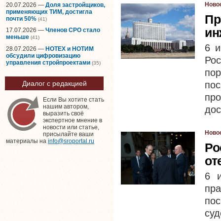
Ново
20.07.2026 —
Доля застройщиков,
применяющих ТИМ, достигла
Пр
почти 50%
(41)
ин
17.07.2026 —
Членов СРО стало
меньше
(41)
6 и
28.07.2026 —
НОТЕХ и НОТИМ
обсудили цифровизацию
Ро
управления стройпроектами
(35)
пор
по
Диалог с редакцией
пр
Если Вы хотите стать
нашим автором,
дос
выразить своё
экспертное мнение в
новости или статье,
Ново
присылайте ваши
материалы на
info@sroportal.ru
Ро
от
6 
пр
по
суд