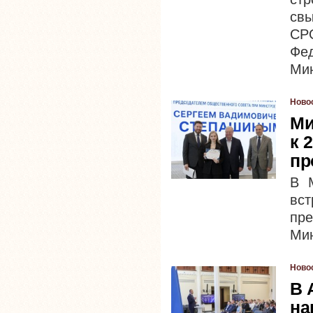
св
СР
Фе
Мин
Ново
Ми
к 
пр
В 
вст
пр
Мин
Ново
В 
на