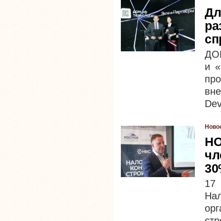
Дл
ра
сп
ДОМ
и «
про
вн
Dev
Ново
НО
чл
30
17
На
ор
ст