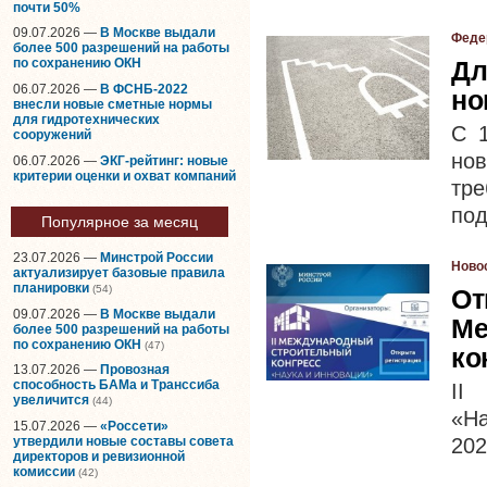
почти 50%
09.07.2026 —
В Москве выдали
Феде
более 500 разрешений на работы
Дл
по сохранению ОКН
06.07.2026 —
В ФСНБ-2022
но
внесли новые сметные нормы
для гидротехнических
С 1
сооружений
но
06.07.2026 —
ЭКГ-рейтинг: новые
критерии оценки и охват компаний
тр
под
Популярное за месяц
23.07.2026 —
Минстрой России
Ново
актуализирует базовые правила
планировки
(54)
От
09.07.2026 —
В Москве выдали
Ме
более 500 разрешений на работы
по сохранению ОКН
(47)
ко
13.07.2026 —
Провозная
способность БАМа и Транссиба
II
увеличится
(44)
«На
15.07.2026 —
«Россети»
утвердили новые составы совета
202
директоров и ревизионной
комиссии
(42)