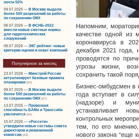
почти 50%
09.07.2026 —
В Москве выдали
более 500 разрешений на работы
по сохранению ОКН
Напомним, моратори
06.07.2026 —
В ФСНБ-2022
внесли новые сметные нормы
качестве одной из 
для гидротехнических
сооружений
коронавируса в 202
06.07.2026 —
ЭКГ-рейтинг: новые
декабря 2021 года, 
критерии оценки и охват компаний
проводятся по прич
Популярное за месяц
угрозы жизни, воз
сохранить такой поря
23.07.2026 —
Минстрой России
актуализирует базовые правила
планировки
(55)
Бизнес-омбудсмен в 
09.07.2026 —
В Москве выдали
года вступает в сил
более 500 разрешений на работы
по сохранению ОКН
(47)
(надзоре) и мун
13.07.2026 —
Провозная
устанавливает но
способность БАМа и Транссиба
увеличится
(44)
контрольных меропри
15.07.2026 —
«Россети»
тем, по его мнению
утвердили новые составы совета
директоров и ревизионной
нового закона “еще 
комиссии
(43)