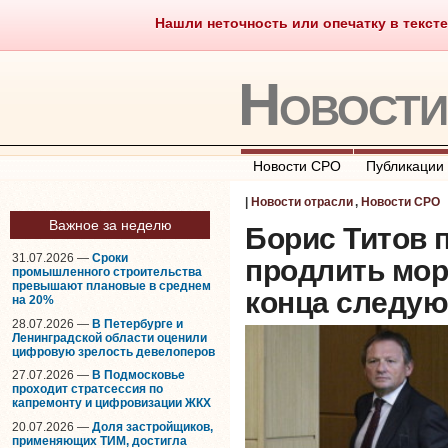
Нашли неточность или опечатку в тексте
Саморегулирование
Что тако
Новост
Новости СРО
Публикации
|
Новости отрасли
,
Новости СРО
Важное за неделю
Борис Титов 
31.07.2026 —
Сроки
продлить мор
промышленного строительства
превышают плановые в среднем
конца следую
на 20%
28.07.2026 —
В Петербурге и
Ленинградской области оценили
цифровую зрелость девелоперов
27.07.2026 —
В Подмосковье
проходит стратсессия по
капремонту и цифровизации ЖКХ
20.07.2026 —
Доля застройщиков,
применяющих ТИМ, достигла