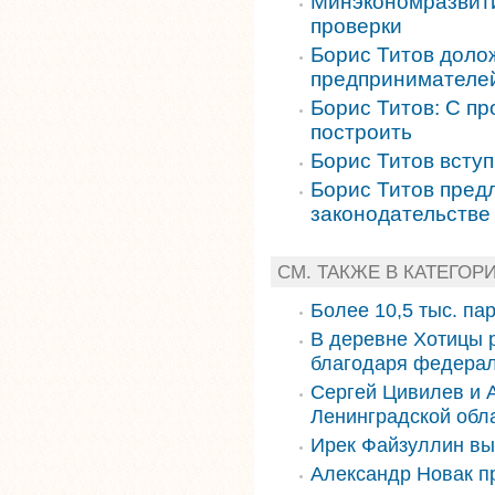
Минэкономразвити
проверки
Борис Титов доло
предпринимателе
Борис Титов: С п
построить
Борис Титов всту
Борис Титов предл
законодательстве 
СМ. ТАКЖЕ В КАТЕГОР
Более 10,5 тыс. па
В деревне Хотицы 
благодаря федера
Сергей Цивилев и 
Ленинградской обл
Ирек Файзуллин вы
Александр Новак п