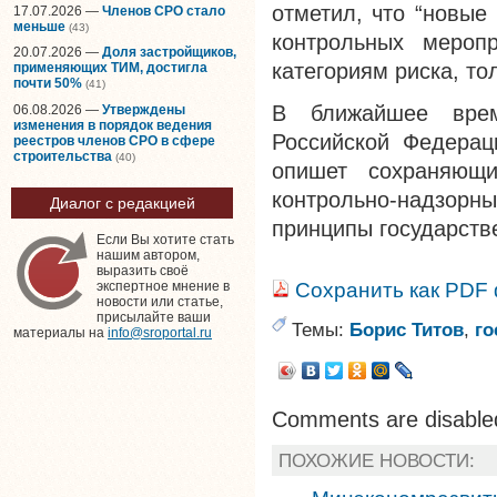
отметил, что “новы
17.07.2026 —
Членов СРО стало
меньше
(43)
контрольных мероп
20.07.2026 —
Доля застройщиков,
категориям риска, то
применяющих ТИМ, достигла
почти 50%
(41)
В ближайшее врем
06.08.2026 —
Утверждены
изменения в порядок ведения
Российской Федерац
реестров членов СРО в сфере
строительства
(40)
опишет сохраняющ
контрольно-надзор
Диалог с редакцией
принципы государств
Если Вы хотите стать
нашим автором,
выразить своё
Сохранить как PDF
экспертное мнение в
новости или статье,
присылайте ваши
Темы:
Борис Титов
,
го
материалы на
info@sroportal.ru
Comments are disable
ПОХОЖИЕ НОВОСТИ: