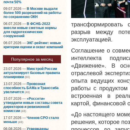
почти 50%
09.07.2026 —
В Москве выдали
более 500 разрешений на работы
по сохранению ОКН
трансформировать 
06.07.2026 —
В ФСНБ-2022
внесли новые сметные нормы
разрыв между пот
для гидротехнических
сооружений
эксплуатацией.
06.07.2026 —
ЭКГ-рейтинг: новые
критерии оценки и охват компаний
Соглашение о совмес
интеллекта подп
Популярное за месяц
«Движение». В осн
23.07.2026 —
Минстрой России
отраслевой эксперт
актуализирует базовые правила
планировки
(60)
опыта ведущих конс
13.07.2026 —
Провозная
работы с продуктом 
способность БАМа и Транссиба
увеличится
(48)
встроенная в реал
15.07.2026 —
«Россети»
картой, финансовой о
утвердили новые составы совета
директоров и ревизионной
комиссии
(48)
«До настоящего моме
17.07.2026 —
Членов СРО стало
решения, которое по
меньше
(48)
процессов до запус
06.08.2026 —
Утверждены