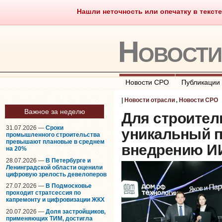
Нашли неточность или опечатку в тексте
Саморегулирование
Что тако
Новост
Новости СРО
Публикации
|
Новости отрасли
,
Новости СРО
Важное за неделю
Для строител
31.07.2026 —
Сроки
уникальный п
промышленного строительства
превышают плановые в среднем
внедрению И
на 20%
28.07.2026 —
В Петербурге и
Ленинградской области оценили
цифровую зрелость девелоперов
27.07.2026 —
В Подмосковье
проходит стратсессия по
капремонту и цифровизации ЖКХ
20.07.2026 —
Доля застройщиков,
применяющих ТИМ, достигла