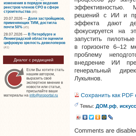
изменения в порядок ведения
эффективностью. 
реестров членов СРО в сфере
строительства
(46)
решений с ИИ и пр
20.07.2026 —
Доля застройщиков,
эффекта дают де
применяющих ТИМ, достигла
почти 50%
(45)
фокусируется на э
28.07.2026 —
В Петербурге и
запустить пилотны
Ленинградской области оценили
цифровую зрелость девелоперов
в горизонте 6–12 м
(41)
проблему неподго
Диалог с редакцией
внедрение ИИ пр
генеральный дире
Если Вы хотите стать
нашим автором,
Лукьянов.
выразить своё
экспертное мнение в
новости или статье,
присылайте ваши
Сохранить как PDF
материалы на
info@sroportal.ru
Темы:
ДОМ.рф
,
искус
Comments are disable