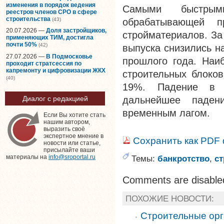
изменения в порядок ведения
Самыми быстры
реестров членов СРО в сфере
строительства
(43)
обрабатывающей п
20.07.2026 —
Доля застройщиков,
стройматериалов. За
применяющих ТИМ, достигла
почти 50%
(42)
выпуска снизились н
27.07.2026 —
В Подмосковье
прошлого года. Наи
проходит стратсессия по
капремонту и цифровизации ЖКХ
строительных блоко
(40)
19%. Падение в п
дальнейшее паден
Диалог с редакцией
временным лагом.
Если Вы хотите стать
нашим автором,
выразить своё
экспертное мнение в
Сохранить как PDF
новости или статье,
присылайте ваши
Темы:
банкротство
,
ст
материалы на
info@sroportal.ru
Comments are disable
ПОХОЖИЕ НОВОСТИ:
Строительные орг