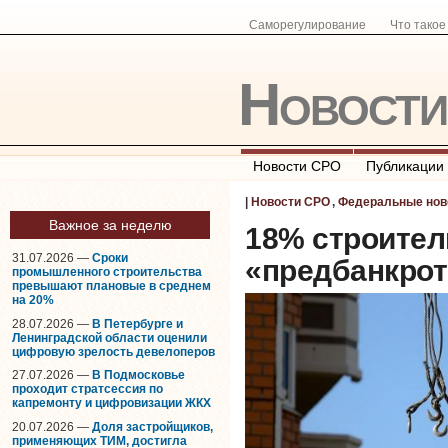
Саморегулирование
Что тако
Новост
Новости СРО
Публикации
|
Новости СРО
,
Федеральные нов
Важное за неделю
18% строител
31.07.2026 —
Сроки
«предбанкро
промышленного строительства
превышают плановые в среднем
на 20%
28.07.2026 —
В Петербурге и
Ленинградской области оценили
цифровую зрелость девелоперов
27.07.2026 —
В Подмосковье
проходит стратсессия по
капремонту и цифровизации ЖКХ
20.07.2026 —
Доля застройщиков,
применяющих ТИМ, достигла