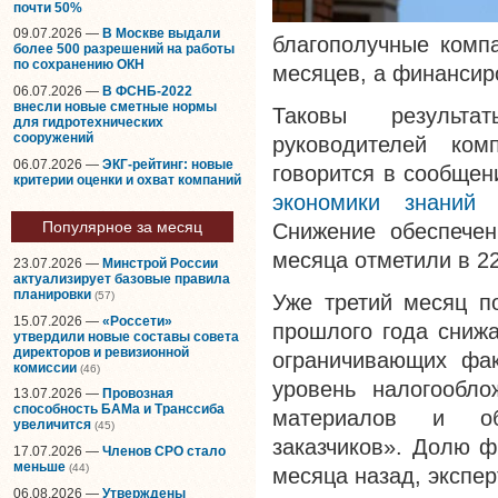
почти 50%
09.07.2026 —
В Москве выдали
благополучные компа
более 500 разрешений на работы
по сохранению ОКН
месяцев, а финансир
06.07.2026 —
В ФСНБ-2022
внесли новые сметные нормы
Таковы результа
для гидротехнических
сооружений
руководителей ком
06.07.2026 —
ЭКГ-рейтинг: новые
говорится в сообще
критерии оценки и охват компаний
экономики знаний
Популярное за месяц
Снижение обеспечен
месяца отметили в 2
23.07.2026 —
Минстрой России
актуализирует базовые правила
планировки
(57)
Уже третий месяц п
15.07.2026 —
«Россети»
прошлого года снижа
утвердили новые составы совета
директоров и ревизионной
ограничивающих фак
комиссии
(46)
уровень налогообло
13.07.2026 —
Провозная
способность БАМа и Транссиба
материалов и обо
увеличится
(45)
заказчиков». Долю ф
17.07.2026 —
Членов СРО стало
меньше
(44)
месяца назад, экспе
06.08.2026 —
Утверждены