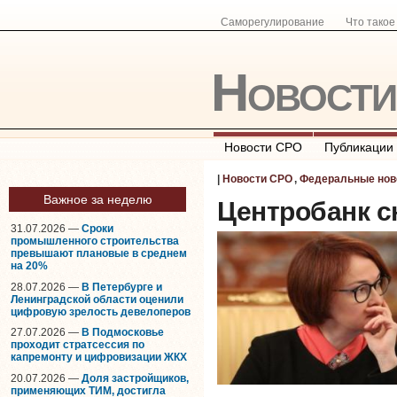
Саморегулирование
Что тако
Новост
Новости СРО
Публикации
|
Новости СРО
,
Федеральные нов
Важное за неделю
Центробанк с
31.07.2026 —
Сроки
промышленного строительства
превышают плановые в среднем
на 20%
28.07.2026 —
В Петербурге и
Ленинградской области оценили
цифровую зрелость девелоперов
27.07.2026 —
В Подмосковье
проходит стратсессия по
капремонту и цифровизации ЖКХ
20.07.2026 —
Доля застройщиков,
применяющих ТИМ, достигла