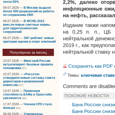
2,2%, далеко отор
почти 50%
инфляционные ожид
09.07.2026 —
В Москве выдали
более 500 разрешений на работы
на нефть, рассказа
по сохранению ОКН
06.07.2026 —
В ФСНБ-2022
Издание также напом
внесли новые сметные нормы
для гидротехнических
на 0,25 п. п., ЦБ 
сооружений
нейтральной денежно
06.07.2026 —
ЭКГ-рейтинг: новые
критерии оценки и охват компаний
2019 г., как предпол
нейтральной ставку 
Популярное за месяц
23.07.2026 —
Минстрой России
актуализирует базовые правила
Сохранить как PDF
планировки
(57)
15.07.2026 —
«Россети»
Темы:
ключевая ставк
утвердили новые составы совета
директоров и ревизионной
комиссии
Comments are disable
(47)
13.07.2026 —
Провозная
способность БАМа и Транссиба
ПОХОЖИЕ НОВОСТИ:
увеличится
(46)
Банк России снизи
17.07.2026 —
Членов СРО стало
меньше
(44)
Банк России сниз
06.08.2026 —
Утверждены