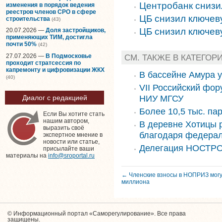
Центробанк снизи
изменения в порядок ведения
реестров членов СРО в сфере
ЦБ снизил ключев
строительства
(43)
ЦБ снизил ключев
20.07.2026 —
Доля застройщиков,
применяющих ТИМ, достигла
почти 50%
(42)
27.07.2026 —
В Подмосковье
СМ. ТАКЖЕ В КАТЕГОР
проходит стратсессия по
капремонту и цифровизации ЖКХ
В бассейне Амура 
(40)
VII Российский фор
НИУ МГСУ
Диалог с редакцией
Более 10,5 тыс. па
Если Вы хотите стать
нашим автором,
В деревне Хотицы 
выразить своё
благодаря федера
экспертное мнение в
новости или статье,
Делегация НОСТРО
присылайте ваши
материалы на
info@sroportal.ru
← Членские взносы в НОПРИЗ могу
миллиона
© Информационный портал «Саморегулирование». Все права
защищены.