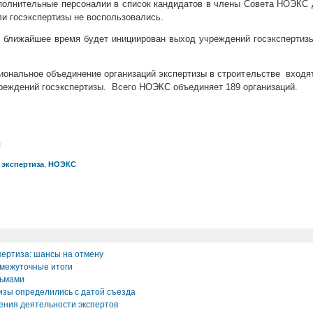
олнительные персоналии в список кандидатов в члены Совета НОЭКС 
и госэкспертизы не воспользовались.
 ближайшее время будет инициирован выход учреждений госэкспертиз
иональное объединение организаций экспертизы в строительстве входя
чреждений госэкспертизы. Всего НОЭКС объединяет 189 организаций.
л
 экспертиза
,
НОЭКС
пертиза: шансы на отмену
межуточные итоги
сьмами
изы определились с датой съезда
ния деятельности экспертов