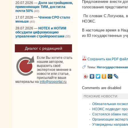
Предложением внести доп
20.07.2026 —
Доля застройщиков,
применяющих ТИМ, достигла
голосования представител
почти 50%
(40)
По словам С.Логунова, в
17.07.2026 —
Членов СРО стало
НОЭКС.
меньше
(40)
28.07.2026 —
НОТЕХ и НОТИМ
В настоящее время в Нац
обсудили цифровизацию
из 83 государственных у
управления стройпроектами
(35)
Диалог с редакцией
Если Вы хотите стать
Сохранить как PDF фай
нашим автором,
выразить своё
Темы:
Негосударственная
экспертное мнение в
новости или статье,
присылайте ваши
материалы на
info@sroportal.ru
Comments are disabled
ПОХОЖИЕ НОВОСТИ:
Обязательная госэкс
НОЭКС подводит про
Состоялся обмен пи
Организации эксперт
Утверждены направле