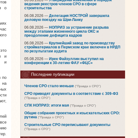
06.08.2026 —
Утверждены изменения в порядок
ртов
ведения реестров членов СРО в сфере
я о
строительства
06.08.2026 —
Делегация НОСТРОЙ завершила
деловую поездку на Шри-Ланку
иях
06.08.2026 —
НОПРИЗ за устранение разрыва
час
между этапами жизненного цикла ОКС и
ого
преодоление дефицита кадров
06.08.2026 —
Крупнейший завод по производству
стройматериалов в Пермском крае включен в НРДП
 это
по результатам аудита
ы и
05.08.2026 —
Ирек Файзуллин выступил на
в и
конференции к 30-летию ФАУ «ФЦС»
Последние публикации
 по
 на
Членов СРО стало меньше
("Правда о СРО")
рных
СРО приводят документы в соответствие с 309-ФЗ
ости
("Правда о СРО")
ают,
СПК НОПРИЗ: итоги мая
("Правда о СРО")
Общие собрания проектных и изыскательских СРО:
лей
рутина
("Правда о СРО")
все
Строительные СРО переписывают документы
нию
("Правда о СРО")
ер.