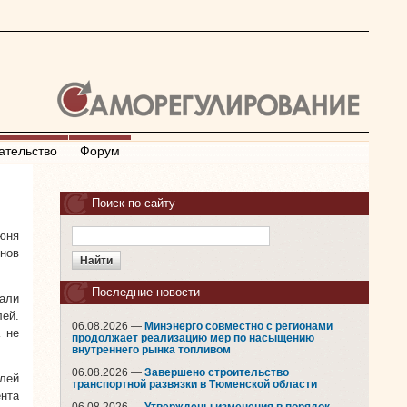
ательство
Форум
Поиск по сайту
юня
унов
Последние новости
али
ей.
06.08.2026 —
Минэнерго совместно с регионами
 не
продолжает реализацию мер по насыщению
внутреннего рынка топливом
06.08.2026 —
Завершено строительство
лей
транспортной развязки в Тюменской области
ента