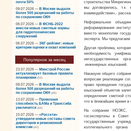
строительства Минрегиона
почти 50%
мы договорились, т.к.
09.07.2026 —
В Москве выдали
взаимодействии»,- расск
более 500 разрешений на работы
по сохранению ОКН
Неформальное объедин
06.07.2026 —
В ФСНБ-2022
реформирования институт
внесли новые сметные нормы
для гидротехнических
вместо монополии госуд
сооружений
эксперта. Мы предлагаем 
06.07.2026 —
ЭКГ-рейтинг: новые
критерии оценки и охват компаний
Другая проблема, которая
необходимость унифика
негосударственных орг
Популярное за месяц
инженерных изысканий.
23.07.2026 —
Минстрой России
Накануне общего собрани
актуализирует базовые правила
планировки
(54)
вопросам реализации сог
09.07.2026 —
В Москве выдали
право проведения госуда
более 500 разрешений на работы
изысканий объектов капи
по сохранению ОКН
(46)
определения сметной сто
13.07.2026 —
Провозная
что в ближайшее время в 
способность БАМа и Транссиба
увеличится
(44)
На собрании НОЭКС, С
15.07.2026 —
«Россети»
госэкспертизы в Совет
утвердили новые составы совета
государственные учреж
директоров и ревизионной
комиссии
коллегиального орган
(42)