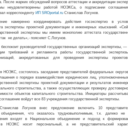
. После жарких обсуждений вопросов аттестации и аккредитации экспе
 мы неудовлетворенны работой НОЭКСа, о подписании соглашени
азал корреспонденту
ИП SROportal.ru
Станислав Логунов.
ение намеренно координировать действия госэкспертиз в услов
а экспертизы проектной документации и инженерных изысканий. «Сей
арственной экспертизы мы имеем монополию аттестата государственн
так не делать»,- поясняет С.Логунов.
 беспокоит руководителей государственных организаций экспертизы, —
ции требований и регламента работы государственной экспертиз
анизаций, аккредитованных для проведения экспертизы проекто
я НОЭКС, состоялось заседание представителей федеральных округов
лашения о порядке взаимодействия юридических лиц, уполномоченных
рственной экспертизы проектной документации и результатов инжене
тального строительства, а также осуществляющих проверку достоверн
имости объектов капитального строительства. Инициаторы рассчитыв
соглашение войдут все 83 учреждения государственной экспертизы.
танислав Логунов внес предложение включить 10 представите
 объединения, что оказалось трудновыполнимым, т.к. далеко не 
дения входят в Национальное объединение и подход к формирова
а в НОЭКС носит персональный, а не представительский характ