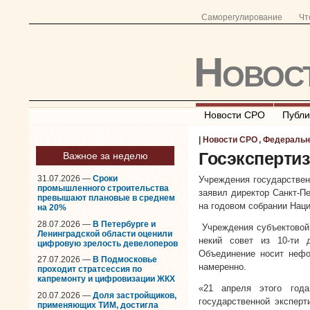
Саморегулирование
Чт
Новос
Новости СРО
Публи
|
Новости СРО
,
Федеральн
Госэксперти
Важное за неделю
31.07.2026 —
Сроки
Учреждения государствен
промышленного строительства
заявил директор Санкт-П
превышают плановые в среднем
на годовом собрании Наци
на 20%
28.07.2026 —
В Петербурге и
Учреждения субъектовой
Ленинградской области оценили
некий совет из 10-ти 
цифровую зрелость девелоперов
Объединение носит нефор
27.07.2026 —
В Подмосковье
намеренно.
проходит стратсессия по
капремонту и цифровизации ЖКХ
«21 апреля этого год
20.07.2026 —
Доля застройщиков,
государственной эксперт
применяющих ТИМ, достигла