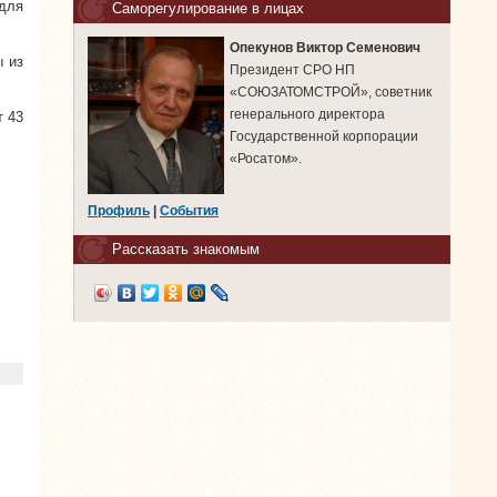
для
Саморегулирование в лицах
Опекунов Виктор Семенович
ы из
Президент СРО НП
«СОЮЗАТОМСТРОЙ», советник
генерального директора
т 43
Государственной корпорации
«Росатом».
Профиль
|
События
Рассказать знакомым