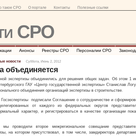
о такое СРО
О портале
Контакты
Полезные ссылки
ти СРО
кации
Анонсы
Реестры СРО
Персоналии СРО
Законод
ые новости
Суббота, Июнь 2, 2012
за объединяется
ной экспертизы объединились для решения общих задач. Об этом 1 и
етербургского ГАУ «Центр государственной экспертизы» Станислав Лог
онального объединения организаций экспертизы в строительстве.
 Госэкспертизы подписали Соглашение о сотрудничестве и сформиров
делегированных от каждого из федеральных округов представител
мальный характер, и регистрироваться в качестве организации пока
а мы проводили второе межрегиональное совещание представите
изы, на котором присутствовал, в том числе, замдиректора департам