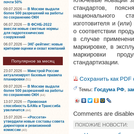
Ключевые новации за
почти 50%
стандартов, поя
09.07.2026 —
В Москве выдали
более 500 разрешений на работы
национального с
по сохранению ОКН
изготовителя и (или
06.07.2026 —
В ФСНБ-2022
внесли новые сметные нормы
о соответствии прод
для гидротехнических
сооружений
в случае применени
06.07.2026 —
ЭКГ-рейтинг: новые
маркировке, в экспл
критерии оценки и охват компаний
маркировки прод
Популярное за месяц
стандартизации.
23.07.2026 —
Минстрой России
актуализирует базовые правила
Сохранить как PDF
планировки
(51)
09.07.2026 —
В Москве выдали
Темы:
Госдума РФ
,
за
более 500 разрешений на работы
по сохранению ОКН
(44)
13.07.2026 —
Провозная
способность БАМа и Транссиба
увеличится
(44)
Comments are disable
15.07.2026 —
«Россети»
утвердили новые составы совета
ПОХОЖИЕ НОВОСТИ:
директоров и ревизионной
комиссии
(40)