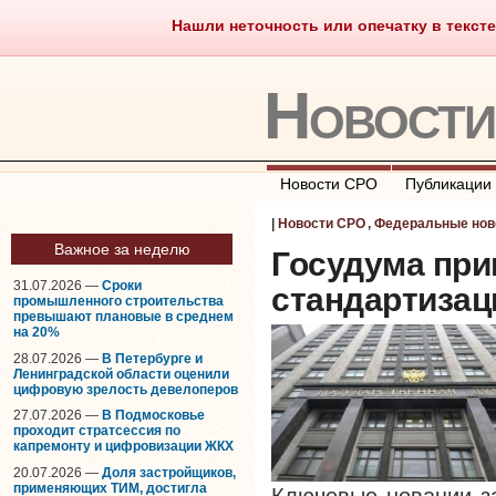
Нашли неточность или опечатку в тексте
Саморегулирование
Что тако
Новост
Новости СРО
Публикации
|
Новости СРО
,
Федеральные нов
Важное за неделю
Госудума при
31.07.2026 —
Сроки
стандартизац
промышленного строительства
превышают плановые в среднем
на 20%
28.07.2026 —
В Петербурге и
Ленинградской области оценили
цифровую зрелость девелоперов
27.07.2026 —
В Подмосковье
проходит стратсессия по
капремонту и цифровизации ЖКХ
20.07.2026 —
Доля застройщиков,
применяющих ТИМ, достигла