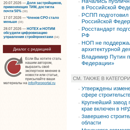
Начались публичн
20.07.2026 —
Доля застройщиков,
в Российской Фед
применяющих ТИМ, достигла
почти 50%
(38)
РСПП подготовил 
17.07.2026 —
Членов СРО стало
Российской Феде
меньше
(38)
Росстандарт подг
28.07.2026 —
НОТЕХ и НОТИМ
обсудили цифровизацию
РФ
управления стройпроектами
(34)
НОП не поддержал
архитектурной де
Диалог с редакцией
Владимир Путин п
Если Вы хотите стать
Федерации»
нашим автором,
выразить своё
экспертное мнение в
новости или статье,
СМ. ТАКЖЕ В КАТЕГОР
присылайте ваши
материалы на
info@sroportal.ru
Утверждены измене
сфере строительст
Крупнейший завод 
крае включен в НРД
Завершено строите
области