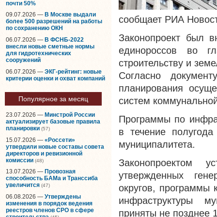
почти 50%
09.07.2026 —
В Москве выдали
сообщает РИА Новост
более 500 разрешений на работы
по сохранению ОКН
Законопроект был в
06.07.2026 —
В ФСНБ-2022
внесли новые сметные нормы
единороссов во г
для гидротехнических
сооружений
строительству и зе
06.07.2026 —
ЭКГ-рейтинг: новые
Согласно документ
критерии оценки и охват компаний
планирования осуще
Популярное за месяц
систем коммунальной
23.07.2026 —
Минстрой России
Программы по инфра
актуализирует базовые правила
планировки
(57)
в течение полугода
15.07.2026 —
«Россети»
муниципалитета.
утвердили новые составы совета
директоров и ревизионной
комиссии
Законопроектом у
(48)
13.07.2026 —
Провозная
утвержденных гене
способность БАМа и Транссиба
увеличится
округов, программы 
(47)
06.08.2026 —
Утверждены
инфраструктуры м
изменения в порядок ведения
реестров членов СРО в сфере
приняты не позднее 1
строительства