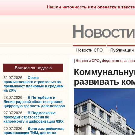
Нашли неточность или опечатку в тексте
Саморегулирование
Что тако
Новост
Новости СРО
Публикации
|
Новости СРО
,
Федеральные нов
Важное за неделю
Коммунальну
31.07.2026 —
Сроки
развивать ко
промышленного строительства
превышают плановые в среднем
на 20%
28.07.2026 —
В Петербурге и
Ленинградской области оценили
цифровую зрелость девелоперов
27.07.2026 —
В Подмосковье
проходит стратсессия по
капремонту и цифровизации ЖКХ
20.07.2026 —
Доля застройщиков,
применяющих ТИМ, достигла