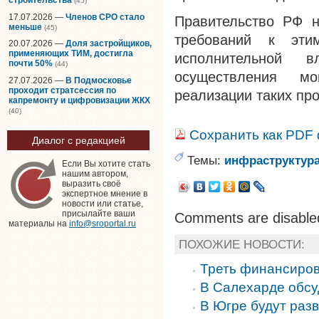
(45)
17.07.2026 —
Членов СРО стало
Правительство РФ н
меньше
(45)
требований к эти
20.07.2026 —
Доля застройщиков,
применяющих ТИМ, достигла
исполнительной
почти 50%
(44)
осуществления мо
27.07.2026 —
В Подмосковье
проходит стратсессия по
реализации таких пр
капремонту и цифровизации ЖКХ
(40)
Сохранить как PDF
Диалог с редакцией
Темы:
инфраструктур
Если Вы хотите стать
нашим автором,
выразить своё
экспертное мнение в
новости или статье,
присылайте ваши
Comments are disable
материалы на
info@sroportal.ru
ПОХОЖИЕ НОВОСТИ:
Треть финансиров
В Салехарде обс
В Югре будут раз