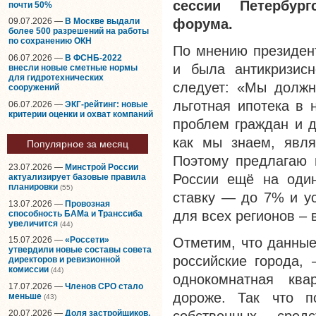
сессии Петербург
почти 50%
форума.
09.07.2026 —
В Москве выдали
более 500 разрешений на работы
по сохранению ОКН
По мнению президент
06.07.2026 —
В ФСНБ-2022
и была антикризисн
внесли новые сметные нормы
для гидротехнических
следует: «Мы должн
сооружений
льготная ипотека в
06.07.2026 —
ЭКГ-рейтинг: новые
критерии оценки и охват компаний
проблем граждан и д
как мы знаем, явля
Популярное за месяц
Поэтому предлагаю 
23.07.2026 —
Минстрой России
России ещё на один
актуализирует базовые правила
планировки
(55)
ставку — до 7% и у
13.07.2026 —
Провозная
для всех регионов – 
способность БАМа и Транссиба
увеличится
(44)
Отметим, что данные
15.07.2026 —
«Россети»
утвердили новые составы совета
российские города,
директоров и ревизионной
комиссии
(44)
однокомнатная ква
17.07.2026 —
Членов СРО стало
дороже. Так что п
меньше
(43)
20.07.2026 —
Доля застройщиков,