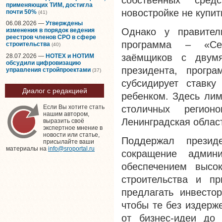
собственных сред
применяющих ТИМ, достигла
новостройке не купит
почти 50%
(41)
06.08.2026 —
Утверждены
Однако у правител
изменения в порядок ведения
реестров членов СРО в сфере
программа – «Сем
строительства
(40)
заёмщиков с двум
28.07.2026 —
НОТЕХ и НОТИМ
обсудили цифровизацию
президента, програ
управления стройпроектами
(37)
субсидирует ставк
Диалог с редакцией
ребенком. Здесь лим
столичных регион
Если Вы хотите стать
нашим автором,
Ленинградская област
выразить своё
экспертное мнение в
новости или статье,
Поддержал презид
присылайте ваши
материалы на
info@sroportal.ru
сокращение админ
обеспечением высо
строительства и пр
предлагать инвесто
чтобы те без издерж
от бизнес-идеи до 