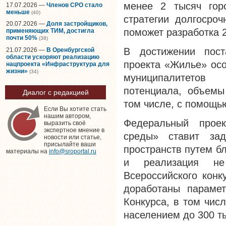
менее 2 тысяч гор
17.07.2026 —
Членов СРО стало
меньше
(40)
стратегии долгосроч
20.07.2026 —
Доля застройщиков,
поможет разработка 
применяющих ТИМ, достигла
почти 50%
(38)
В достижении пост
21.07.2026 —
В Оренбургской
области ускоряют реализацию
проекта «Жилье» осо
нацпроекта «Инфраструктура для
жизни»
(34)
муниципалитетов 
потенциала, объемы
Диалог с редакцией
том числе, с помощь
Если Вы хотите стать
нашим автором,
Федеральный проек
выразить своё
экспертное мнение в
среды» ставит за
новости или статье,
присылайте ваши
пространств путем б
материалы на
info@sroportal.ru
и реализация не
Всероссийского конк
доработаны парамет
Конкурса, в том чис
населением до 300 ты