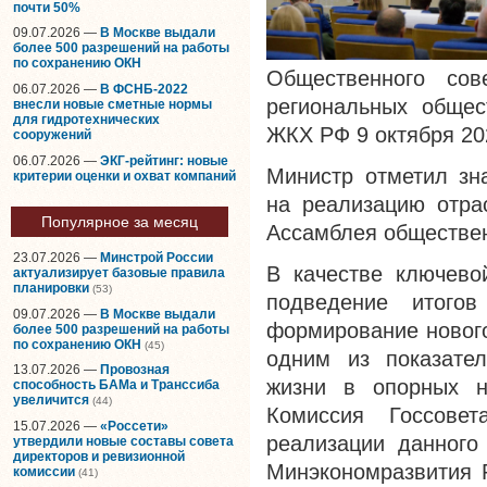
почти 50%
09.07.2026 —
В Москве выдали
более 500 разрешений на работы
по сохранению ОКН
Общественного со
06.07.2026 —
В ФСНБ-2022
региональных общес
внесли новые сметные нормы
для гидротехнических
ЖКХ РФ 9 октября 20
сооружений
06.07.2026 —
ЭКГ-рейтинг: новые
Министр отметил зн
критерии оценки и охват компаний
на реализацию отра
Популярное за месяц
Ассамблея обществен
23.07.2026 —
Минстрой России
В качестве ключево
актуализирует базовые правила
планировки
(53)
подведение итого
09.07.2026 —
В Москве выдали
формирование нового
более 500 разрешений на работы
по сохранению ОКН
(45)
одним из показател
13.07.2026 —
Провозная
жизни в опорных н
способность БАМа и Транссиба
увеличится
(44)
Комиссия Госсове
15.07.2026 —
«Россети»
реализации данного
утвердили новые составы совета
директоров и ревизионной
Минэкономразвития 
комиссии
(41)