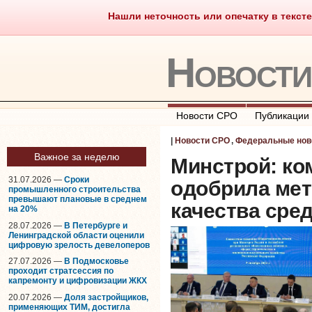
Нашли неточность или опечатку в тексте
Саморегулирование
Что тако
Новост
Новости СРО
Публикации
|
Новости СРО
,
Федеральные нов
Важное за неделю
Минстрой: ко
31.07.2026 —
Сроки
одобрила мет
промышленного строительства
превышают плановые в среднем
качества сре
на 20%
28.07.2026 —
В Петербурге и
Ленинградской области оценили
цифровую зрелость девелоперов
27.07.2026 —
В Подмосковье
проходит стратсессия по
капремонту и цифровизации ЖКХ
20.07.2026 —
Доля застройщиков,
применяющих ТИМ, достигла