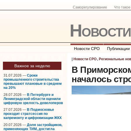
Саморегулирование
Что тако
Новост
Новости СРО
Публикации
|
Новости СРО
,
Региональные но
Важное за неделю
В Приморском
31.07.2026 —
Сроки
началось стр
промышленного строительства
превышают плановые в среднем
на 20%
28.07.2026 —
В Петербурге и
Ленинградской области оценили
цифровую зрелость девелоперов
27.07.2026 —
В Подмосковье
проходит стратсессия по
капремонту и цифровизации ЖКХ
20.07.2026 —
Доля застройщиков,
применяющих ТИМ, достигла