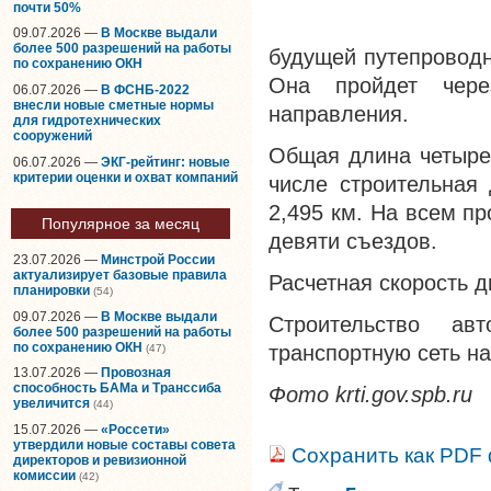
почти 50%
09.07.2026 —
В Москве выдали
более 500 разрешений на работы
будущей путепроводн
по сохранению ОКН
Она пройдет чере
06.07.2026 —
В ФСНБ-2022
внесли новые сметные нормы
направления.
для гидротехнических
сооружений
Общая длина четырех
06.07.2026 —
ЭКГ-рейтинг: новые
критерии оценки и охват компаний
числе строительная 
2,495 км. На всем п
Популярное за месяц
девяти съездов.
23.07.2026 —
Минстрой России
актуализирует базовые правила
Расчетная скорость д
планировки
(54)
09.07.2026 —
В Москве выдали
Строительство авт
более 500 разрешений на работы
по сохранению ОКН
транспортную сеть на
(47)
13.07.2026 —
Провозная
способность БАМа и Транссиба
Фото krti.gov.spb.ru
увеличится
(44)
15.07.2026 —
«Россети»
утвердили новые составы совета
Сохранить как PDF
директоров и ревизионной
комиссии
(42)