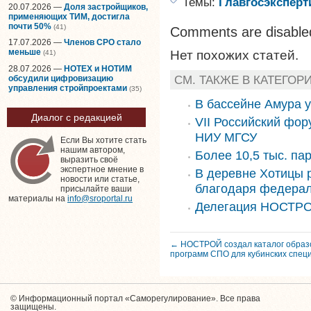
Темы:
Главгосэксперт
20.07.2026 —
Доля застройщиков,
применяющих ТИМ, достигла
почти 50%
(41)
Comments are disable
17.07.2026 —
Членов СРО стало
меньше
Нет похожих статей.
(41)
28.07.2026 —
НОТЕХ и НОТИМ
СМ. ТАКЖЕ В КАТЕГОР
обсудили цифровизацию
управления стройпроектами
(35)
В бассейне Амура 
Диалог с редакцией
VII Российский фор
НИУ МГСУ
Если Вы хотите стать
нашим автором,
Более 10,5 тыс. па
выразить своё
экспертное мнение в
В деревне Хотицы 
новости или статье,
благодаря федера
присылайте ваши
материалы на
info@sroportal.ru
Делегация НОСТРО
← НОСТРОЙ создал каталог образ
программ СПО для кубинских спец
© Информационный портал «Саморегулирование». Все права
защищены.