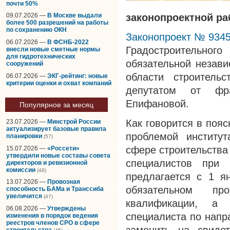
почти 50%
законопроектной ра
09.07.2026 —
В Москве выдали
более 500 разрешений на работы
по сохранению ОКН
Законопроект № 9345
06.07.2026 —
В ФСНБ-2022
Градостроительно
внесли новые сметные нормы
для гидротехнических
обязательной незави
сооружений
области строитель
06.07.2026 —
ЭКГ-рейтинг: новые
критерии оценки и охват компаний
депутатом от фр
Епифановой.
Популярное за месяц
Как говорится в пояс
23.07.2026 —
Минстрой России
актуализирует базовые правила
проблемой институт
планировки
(57)
сфере строительства
15.07.2026 —
«Россети»
утвердили новые составы совета
специалистов при
директоров и ревизионной
комиссии
(48)
предлагается с 1 я
13.07.2026 —
Провозная
обязательном пр
способность БАМа и Транссиба
увеличится
(47)
квалификации, а
06.08.2026 —
Утверждены
специалиста по напр
изменения в порядок ведения
реестров членов СРО в сфере
строительства