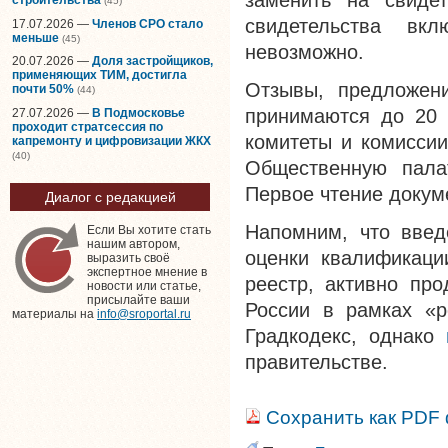
заменить на свиде
(45)
свидетельства вк
17.07.2026 —
Членов СРО стало
меньше
(45)
невозможно.
20.07.2026 —
Доля застройщиков,
применяющих ТИМ, достигла
Отзывы, предложени
почти 50%
(44)
принимаются до 20 
27.07.2026 —
В Подмосковье
проходит стратсессия по
комитеты и комиссии
капремонту и цифровизации ЖКХ
(40)
Общественную палат
Первое чтение докум
Диалог с редакцией
Напомним, что введ
Если Вы хотите стать
нашим автором,
оценки квалификаци
выразить своё
экспертное мнение в
реестр, активно пр
новости или статье,
присылайте ваши
России в рамках «р
материалы на
info@sroportal.ru
Градкодекс, однако
правительстве.
Сохранить как PDF