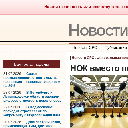
Нашли неточность или опечатку в тексте
Саморегулирование
Что тако
Новост
Новости СРО
Публикации
|
Новости СРО
,
Федеральные нов
Важное за неделю
НОК вместо 
31.07.2026 —
Сроки
промышленного строительства
превышают плановые в среднем
на 20%
28.07.2026 —
В Петербурге и
Ленинградской области оценили
цифровую зрелость девелоперов
27.07.2026 —
В Подмосковье
проходит стратсессия по
капремонту и цифровизации ЖКХ
20.07.2026 —
Доля застройщиков,
применяющих ТИМ, достигла