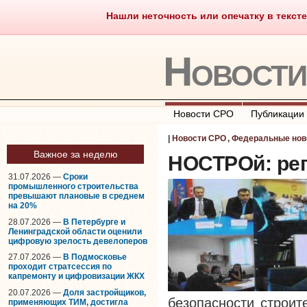
Нашли неточность или опечатку в тексте
Саморегулирование
Что тако
Новост
Новости СРО
Публикации
|
Новости СРО
,
Федеральные нов
Важное за неделю
НОСТРОй: рег
31.07.2026 —
Сроки
промышленного строительства
превышают плановые в среднем
на 20%
28.07.2026 —
В Петербурге и
Ленинградской области оценили
цифровую зрелость девелоперов
27.07.2026 —
В Подмосковье
проходит стратсессия по
капремонту и цифровизации ЖКХ
20.07.2026 —
Доля застройщиков,
безопасности строит
применяющих ТИМ, достигла