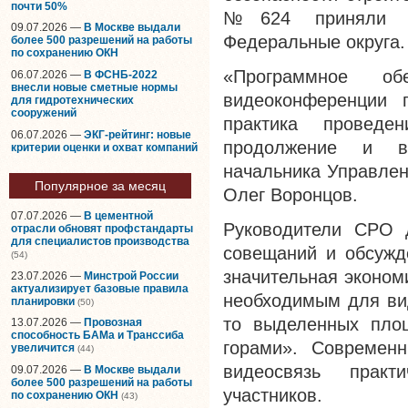
почти 50%
№624 приняли уч
09.07.2026 —
В Москве выдали
Федеральные округа.
более 500 разрешений на работы
по сохранению ОКН
«Программное об
06.07.2026 —
В ФСНБ-2022
внесли новые сметные нормы
видеоконференции 
для гидротехнических
сооружений
практика проведе
06.07.2026 —
ЭКГ-рейтинг: новые
продолжение и в 
критерии оценки и охват компаний
начальника Управле
Популярное за месяц
Олег Воронцов.
07.07.2026 —
В цементной
Руководители СРО 
отрасли обновят профстандарты
для специалистов производства
совещаний и обсужде
(54)
значительная эконом
23.07.2026 —
Минстрой России
актуализирует базовые правила
необходимым для ви
планировки
(50)
то выделенных пло
13.07.2026 —
Провозная
способность БАМа и Транссиба
горами». Современ
увеличится
(44)
видеосвязь практ
09.07.2026 —
В Москве выдали
более 500 разрешений на работы
участников.
по сохранению ОКН
(43)