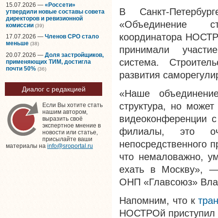
15.07.2026 —
«Россети»
В Санкт-Петербу
утвердили новые составы совета
директоров и ревизионной
«Объединение ст
комиссии
(39)
координатора НОСТР
17.07.2026 —
Членов СРО стало
меньше
(38)
принимали участи
20.07.2026 —
Доля застройщиков,
система. Строител
применяющих ТИМ, достигла
почти 50%
(36)
развития саморегули
Диалог с редакцией
«Наше объединени
структура, но может
Если Вы хотите стать
нашим автором,
видеоконференции с
выразить своё
экспертное мнение в
филиалы, это о
новости или статье,
присылайте ваши
непосредственного п
материалы на
info@sroportal.ru
что немаловажно, ум
ехать в Москву», —
ОНП «Главсоюз» Вла
Напомним, что к
тра
НОСТРОй приступил 