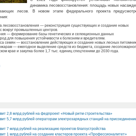
динамика лесовосстановления: площадь новых насажд
вающих лесов. В новом этапе федерального проекта предусмотр
ния:
а лесовосстановления — реконструкция существующих и создание новых
с вокруг промышленных центров.
ния — формирование базы генетических и селекционных данных
од для повышения устойчивости к болезням и вредителям.
са семян — восстановление действующих и создание новых лесных питомник
ожарам — ежегодное выделение средств из бюджета, создание лесопожарно
ком крае и закупка более 1,7 тыс. единиц спецтехники до 2030 года.
л
вит 2,8 млрд рублей на федпроект «Новый ритм строительства»
вит 5,7 млрд рублей операторам электрозарядных станций на присоединение
вит 7 млрд рублей на реализацию проектов благоустройства
вит 1 млрд рублей на создание кластеров проекта «Профессионалитет»