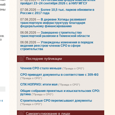
07.08.2026 —
VII Российский форум изыскателей
пройдет 23−24 сентября 2026 г. в НИУ МГСУ
ений
ены
07.08.2026 —
Более 10,5 тыс. парков обновили в
России с 2017 года
07.08.2026 —
В деревне Хотицы развивают
транспортную инфраструктуру благодаря
федеральному финансированию
06.08.2026 —
Завершено строительство
ов.
транспортной развязки в Тюменской области
го
06.08.2026 —
Утверждены изменения в порядок
ведения реестров членов СРО в сфере
строительства
Последние публикации
Членов СРО стало меньше
("Правда о СРО")
СРО приводят документы в соответствие с 309-ФЗ
("Правда о СРО")
СПК НОПРИЗ: итоги мая
("Правда о СРО")
Общие собрания проектных и изыскательских СРО:
рутина
("Правда о СРО")
 к
Строительные СРО переписывают документы
("Правда о СРО")
Саморегулирование в лицах