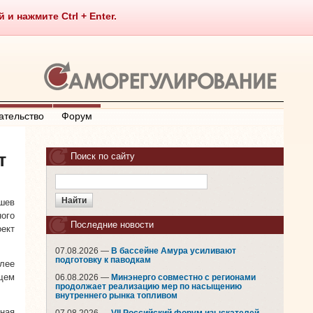
 нажмите Ctrl + Enter.
ательство
Форум
т
Поиск по сайту
шев
ого
Последние новости
ект
07.08.2026 —
В бассейне Амура усиливают
подготовку к паводкам
олее
щем
06.08.2026 —
Минэнерго совместно с регионами
продолжает реализацию мер по насыщению
внутреннего рынка топливом
ная