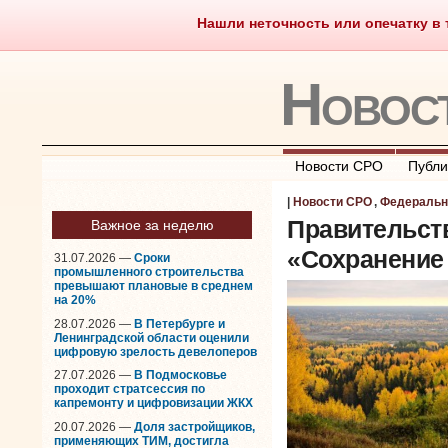
Нашли неточность или опечатку в т
Саморегулирование
Чт
Новос
Новости СРО
Публи
|
Новости СРО
,
Федеральн
Правительств
Важное за неделю
«Сохранение
31.07.2026 —
Сроки
промышленного строительства
превышают плановые в среднем
на 20%
28.07.2026 —
В Петербурге и
Ленинградской области оценили
цифровую зрелость девелоперов
27.07.2026 —
В Подмосковье
проходит стратсессия по
капремонту и цифровизации ЖКХ
20.07.2026 —
Доля застройщиков,
применяющих ТИМ, достигла