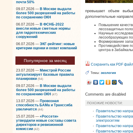
почти 50%
09.07.2026 —
В Москве выдали
превышает объем выбы
более 500 разрешений на работы
дополнительные направле
по сохранению ОКН
06.07.2026 —
В ФСНБ-2022
Повышение качеств
внесли новые сметные нормы
лесозащитных поло
для гидротехнических
Научные исследова
сооружений
лесообразующих пор
Формирование запа
06.07.2026 —
ЭКГ-рейтинг: новые
Противодействие п
критерии оценки и охват компаний
центра в Забайкальс
Популярное за месяц
Сохранить как PDF фай
23.07.2026 —
Минстрой России
Темы:
экология
актуализирует базовые правила
планировки
(54)
09.07.2026 —
В Москве выдали
более 500 разрешений на работы
по сохранению ОКН
Comments are disabled
(47)
13.07.2026 —
Провозная
ПОХОЖИЕ НОВОСТИ:
способность БАМа и Транссиба
увеличится
(44)
Правительство напра
Правительство напра
15.07.2026 —
«Россети»
электросетям
утвердили новые составы совета
директоров и ревизионной
Правительство напра
комиссии
(42)
Правительство напра