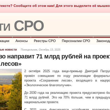
ексте? Сообщите об этом нам! Для этого выделите её мышкой и
о такое СРО
О портале
Контакты
Полезные ссылки
ти СРО
кации
Анонсы
Реестры СРО
Персоналии СРО
Законод
ые новости
Понедельник, Октябрь 13, 2025
о направит 71 млрд рублей на проек
 лесов»
2 октября 2025 года вице-премьер Дмитрий Патру
провёл совещание по ходу реализации федеральн
проекта «Сохранение лесов», входящего в нацпро
«Экологическое благополучие».
До 2030 года на реализацию проекта предусмотрено б
71 млрд рублей. Это на 70% больше, чем в предыду
национальном проекте.
С 2021 года фиксируется устойчивая положитель