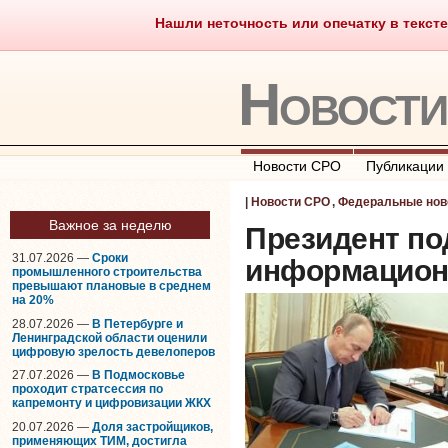
Нашли неточность или опечатку в тексте
Саморегулирование
Что тако
Новост
Новости СРО
Публикации
|
Новости СРО
,
Федеральные нов
Важное за неделю
Президент по
31.07.2026 —
Сроки
информацион
промышленного строительства
превышают плановые в среднем
на 20%
28.07.2026 —
В Петербурге и
Ленинградской области оценили
цифровую зрелость девелоперов
27.07.2026 —
В Подмосковье
проходит стратсессия по
капремонту и цифровизации ЖКХ
20.07.2026 —
Доля застройщиков,
применяющих ТИМ, достигла