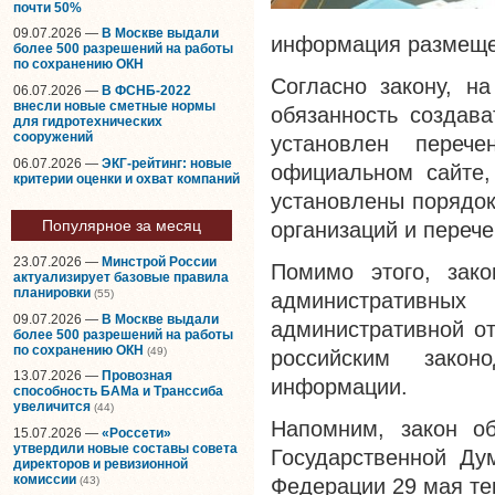
почти 50%
09.07.2026 —
В Москве выдали
информация размеще
более 500 разрешений на работы
по сохранению ОКН
Согласно закону, н
06.07.2026 —
В ФСНБ-2022
внесли новые сметные нормы
обязанность создава
для гидротехнических
сооружений
установлен переч
06.07.2026 —
ЭКГ-рейтинг: новые
официальном сайте,
критерии оценки и охват компаний
установлены порядок
Популярное за месяц
организаций и переч
23.07.2026 —
Минстрой России
Помимо этого, зак
актуализирует базовые правила
планировки
(55)
административны
09.07.2026 —
В Москве выдали
административной от
более 500 разрешений на работы
по сохранению ОКН
(49)
российским закон
13.07.2026 —
Провозная
информации.
способность БАМа и Транссиба
увеличится
(44)
Напомним, закон 
15.07.2026 —
«Россети»
утвердили новые составы совета
Государственной Ду
директоров и ревизионной
комиссии
(43)
Федерации 29 мая те