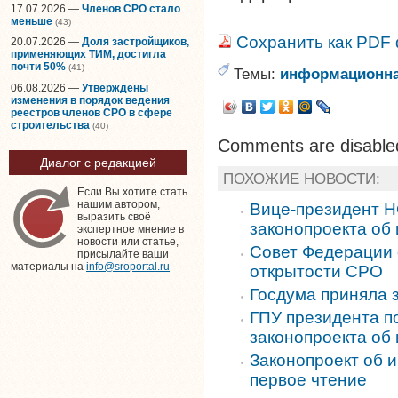
17.07.2026 —
Членов СРО стало
меньше
(43)
Сохранить как PDF
20.07.2026 —
Доля застройщиков,
применяющих ТИМ, достигла
почти 50%
(41)
Темы:
информационна
06.08.2026 —
Утверждены
изменения в порядок ведения
реестров членов СРО в сфере
строительства
(40)
Comments are disable
Диалог с редакцией
ПОХОЖИЕ НОВОСТИ:
Если Вы хотите стать
нашим автором,
Вице-президент 
выразить своё
законопроекта об
экспертное мнение в
новости или статье,
Совет Федерации
присылайте ваши
материалы на
info@sroportal.ru
открытости СРО
Госдума приняла 
ГПУ президента п
законопроекта об
Законопроект об
первое чтение