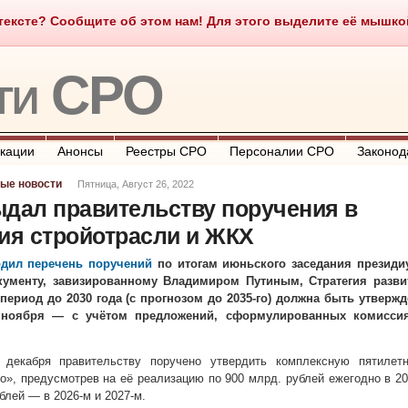
ексте? Сообщите об этом нам! Для этого выделите её мышкой и
о такое СРО
О портале
Контакты
Полезные ссылки
ти СРО
кации
Анонсы
Реестры СРО
Персоналии СРО
Законод
ые новости
Пятница, Август 26, 2022
ыдал правительству поручения в
ия стройотрасли и ЖКХ
рдил перечень поручений
по итогам июньского заседания президи
окументу, завизированному Владимиром Путиным, Стратегия разви
период до 2030 года (с прогнозом до 2035-го) должна быть утвержд
 ноября — с учётом предложений, сформулированных комисси
декабря правительству поручено утвердить комплексную пятилет
о», предусмотрев на её реализацию по 900 млрд. рублей ежегодно в 2
ублей — в 2026-м и 2027-м.