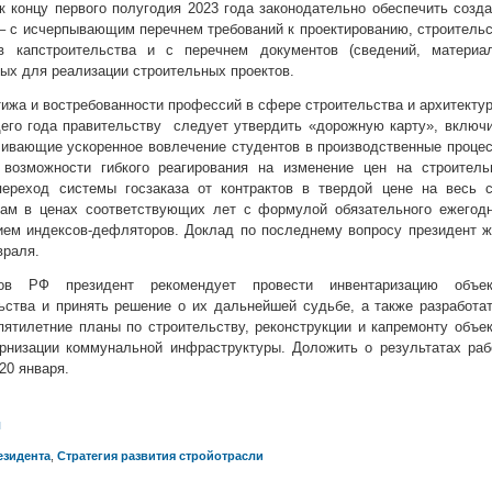
к концу первого полугодия 2023 года законодательно обеспечить созд
– с исчерпывающим перечнем требований к проектированию, строитель
в капстроительства и с перечнем документов (сведений, материал
ых для реализации строительных проектов.
ижа и востребованности профессий в сфере строительства и архитекту
щего года правительству следует утвердить «дорожную карту», включ
чивающие ускоренное вовлечение студентов в производственные проце
возможности гибкого реагирования на изменение цен на строитель
переход системы госзаказа от контрактов в твердой цене на весь с
там в ценах соответствующих лет с формулой обязательного ежегодн
ием индексов-дефляторов. Доклад по последнему вопросу президент 
враля.
тов РФ президент рекомендует провести инвентаризацию объек
ьства и принять решение о их дальнейшей судьбе, а также разработа
пятилетние планы по строительству, реконструкции и капремонту объе
рнизации коммунальной инфраструктуры. Доложить о результатах раб
20 января.
л
езидента
,
Стратегия развития стройотрасли