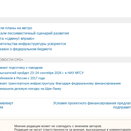
или планы на метро
али пессимистичный сценарий развития
та «сдвинут вправо»
ительства инфраструктуры ускоряется
 закон о федеральном бюджете
НОВОСТИ СРО»
вают подготовку к паводкам
зыскателей пройдет 23−24 сентября 2026 г. в НИУ МГСУ
обновили в России с 2017 года
ивают транспортную инфраструктуру благодаря федеральному финансированию
вершила деловую поездку на Шри-Ланку
ривлекут
Условия проектного финансирования предла
ии
подправи
Мнение редакции может не совпадать с мнением авторов.
Редакция не несет ответственности за мнения, высказанные в комментариях