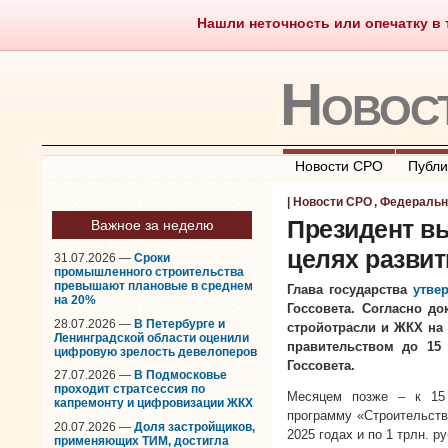
Нашли неточность или опечатку в т
Саморегулирование
Чт
Новос
Новости СРО
Публи
|
Новости СРО
,
Федеральн
Президент в
Важное за неделю
целях развит
31.07.2026 —
Сроки
промышленного строительства
превышают плановые в среднем
Глава государства
утве
на 20%
Госсовета. Согласно д
28.07.2026 —
В Петербурге и
стройотрасли и ЖКХ на 
Ленинградской области оценили
правительством до 15
цифровую зрелость девелоперов
Госсовета.
27.07.2026 —
В Подмосковье
проходит стратсессия по
Месяцем позже – к 15 
капремонту и цифровизации ЖКХ
программу «Строительств
20.07.2026 —
Доля застройщиков,
2025 годах и по 1 трлн. р
применяющих ТИМ, достигла