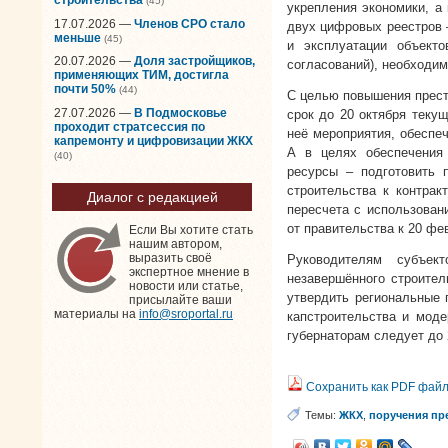
(45)
укрепления экономики, а 
17.07.2026 —
Членов СРО стало
двух цифровых реестров 
меньше
(45)
и эксплуатации объекто
20.07.2026 —
Доля застройщиков,
согласований), необходим
применяющих ТИМ, достигла
почти 50%
(44)
С целью повышения прест
27.07.2026 —
В Подмосковье
срок до 20 октября теку
проходит стратсессия по
неё мероприятия, обеспе
капремонту и цифровизации ЖКХ
А в целях обеспечения 
(40)
ресурсы – подготовить 
строительства к контрак
Диалог с редакцией
пересчета с использован
от правительства к 20 фе
Если Вы хотите стать
нашим автором,
выразить своё
Руководителям субъек
экспертное мнение в
незавершённого строител
новости или статье,
утвердить региональные 
присылайте ваши
материалы на
info@sroportal.ru
капстроительства и моде
губернаторам следует до 
Сохранить как PDF фай
Темы:
ЖКХ
,
поручения пр