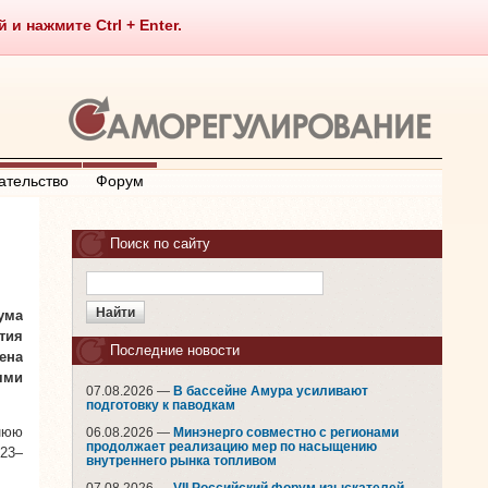
 нажмите Ctrl + Enter.
ательство
Форум
Поиск по сайту
ума
тия
Последние новости
ена
ями
07.08.2026 —
В бассейне Амура усиливают
подготовку к паводкам
нюю
06.08.2026 —
Минэнерго совместно с регионами
продолжает реализацию мер по насыщению
023–
внутреннего рынка топливом