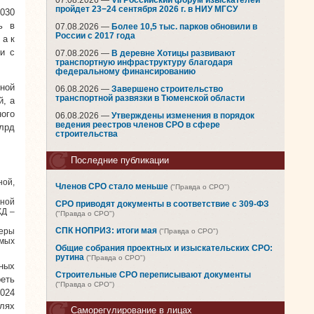
07.08.2026 —
VII Российский форум изыскателей
пройдет 23−24 сентября 2026 г. в НИУ МГСУ
2030
ь в
07.08.2026 —
Более 10,5 тыс. парков обновили в
России с 2017 года
 а к
и с
07.08.2026 —
В деревне Хотицы развивают
транспортную инфраструктуру благодаря
федеральному финансированию
ьной
06.08.2026 —
Завершено строительство
транспортной развязки в Тюменской области
й, а
ного
06.08.2026 —
Утверждены изменения в порядок
ведения реестров членов СРО в сфере
лрд
строительства
Последние публикации
ной,
Членов СРО стало меньше
("Правда о СРО")
ьной
СРО приводят документы в соответствие с 309-ФЗ
КД –
("Правда о СРО")
еры
СПК НОПРИЗ: итоги мая
("Правда о СРО")
мых
Общие собрания проектных и изыскательских СРО:
рутина
("Правда о СРО")
нных
Строительные СРО переписывают документы
еть
("Правда о СРО")
2024
елях
Саморегулирование в лицах