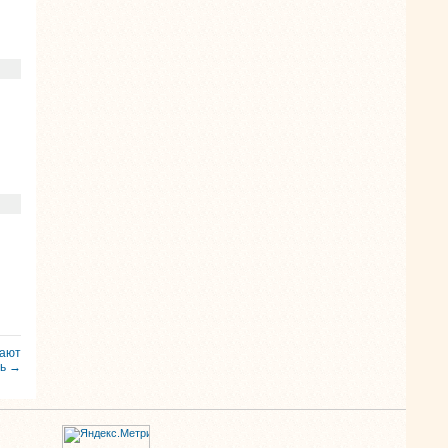
гают
ть →