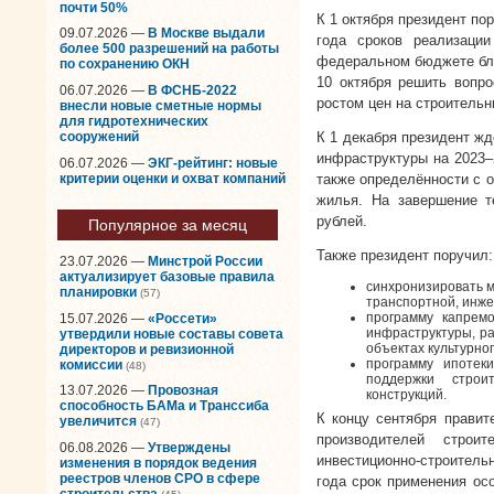
почти 50%
К 1 октября президент по
09.07.2026 —
В Москве выдали
года сроков реализаци
более 500 разрешений на работы
федеральном бюджете бли
по сохранению ОКН
10 октября решить вопр
06.07.2026 —
В ФСНБ-2022
ростом цен на строительн
внесли новые сметные нормы
для гидротехнических
сооружений
К 1 декабря президент ж
инфраструктуры на 2023–
06.07.2026 —
ЭКГ-рейтинг: новые
критерии оценки и охват компаний
также определённости с 
жилья. На завершение т
рублей.
Популярное за месяц
Также президент поручил:
23.07.2026 —
Минстрой России
актуализирует базовые правила
синхронизировать м
планировки
(57)
транспортной, инже
программу капрем
15.07.2026 —
«Россети»
инфраструктуры, ра
утвердили новые составы совета
объектах культурно
директоров и ревизионной
программу ипотек
комиссии
(48)
поддержки строи
13.07.2026 —
Провозная
конструкций.
способность БАМа и Транссиба
К концу сентября правит
увеличится
(47)
производителей строи
06.08.2026 —
Утверждены
инвестиционно-строительн
изменения в порядок ведения
реестров членов СРО в сфере
года срок применения ос
строительства