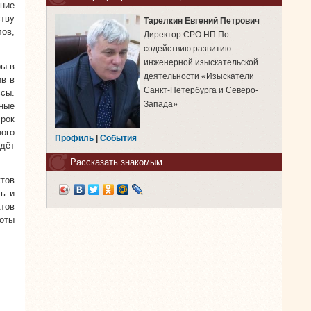
ание
ству
Тарелкин Евгений Петрович
ов,
Директор СРО НП По
содействию развитию
инженерной изыскательской
ры в
деятельности «Изыскатели
ив в
Санкт-Петербурга и Северо-
ссы.
Запада»
ные
рок
ого
Профиль
|
События
ждёт
Рассказать знакомым
тов
ть и
ктов
оты