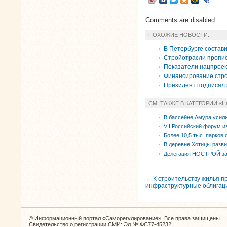
Comments are disabled
ПОХОЖИЕ НОВОСТИ:
В Петербурге состав
Стройотрасли пропис
Показатели нацпроек
Финансирование стро
Президент подписал
СМ. ТАКЖЕ В КАТЕГОРИИ «
В бассейне Амура усили
VII Российский форум и
Более 10,5 тыс. парков 
В деревне Хотицы разв
Делегация НОСТРОЙ за
← К строительству жилья п
инфраструктурные облигац
© Информационный портал «Саморегулирование». Все права защищены.
Свидетельство о регистрации СМИ: Эл № ФС77-45232