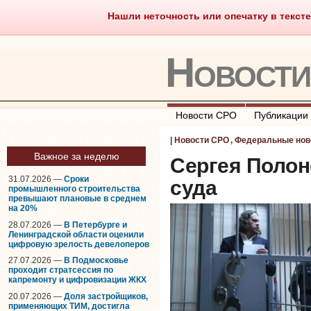
Нашли неточность или опечатку в тексте
Саморегулирование
Что тако
Новост
Новости СРО
Публикации
|
Новости СРО
,
Федеральные нов
Важное за неделю
Сергея Полон
31.07.2026 —
Сроки
суда
промышленного строительства
превышают плановые в среднем
на 20%
28.07.2026 —
В Петербурге и
Ленинградской области оценили
цифровую зрелость девелоперов
27.07.2026 —
В Подмосковье
проходит стратсессия по
капремонту и цифровизации ЖКХ
20.07.2026 —
Доля застройщиков,
применяющих ТИМ, достигла