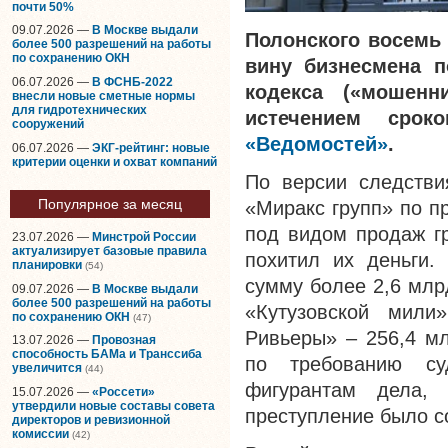
почти 50%
09.07.2026 —
В Москве выдали
Полонского восемь 
более 500 разрешений на работы
по сохранению ОКН
вину бизнесмена п
06.07.2026 —
В ФСНБ-2022
кодекса («мошенн
внесли новые сметные нормы
для гидротехнических
истечением сроко
сооружений
«Ведомостей»
.
06.07.2026 —
ЭКГ-рейтинг: новые
критерии оценки и охват компаний
По версии следстви
Популярное за месяц
«Миракс групп» по п
под видом продаж г
23.07.2026 —
Минстрой России
актуализирует базовые правила
похитил их деньги.
планировки
(54)
сумму более 2,6 млр
09.07.2026 —
В Москве выдали
более 500 разрешений на работы
«Кутузовской мили
по сохранению ОКН
(47)
Ривьеры» – 256,4 мл
13.07.2026 —
Провозная
способность БАМа и Транссиба
по требованию су
увеличится
(44)
фигурантам дела, 
15.07.2026 —
«Россети»
утвердили новые составы совета
преступление было с
директоров и ревизионной
комиссии
(42)