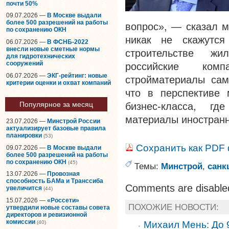
почти 50%
09.07.2026 —
В Москве выдали
более 500 разрешений на работы
вопрос», — сказал м
по сохранению ОКН
никак не скажутся
06.07.2026 —
В ФСНБ-2022
внесли новые сметные нормы
строительстве жи
для гидротехнических
сооружений
российские ком
06.07.2026 —
ЭКГ-рейтинг: новые
стройматериалы сам
критерии оценки и охват компаний
что в перспективе 
Популярное за месяц
бизнес-класса, г
материалы иностранн
23.07.2026 —
Минстрой России
актуализирует базовые правила
планировки
(53)
Сохранить как PDF
09.07.2026 —
В Москве выдали
более 500 разрешений на работы
по сохранению ОКН
(45)
Темы:
Минстрой
,
санк
13.07.2026 —
Провозная
способность БАМа и Транссиба
Comments are disable
увеличится
(44)
15.07.2026 —
«Россети»
ПОХОЖИЕ НОВОСТИ:
утвердили новые составы совета
директоров и ревизионной
комиссии
Михаил Мень: До 
(40)