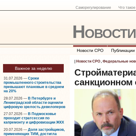
Саморегулирование
Что тако
Новост
Новости СРО
Публикации
|
Новости СРО
,
Федеральные нов
Важное за неделю
Стройматериа
31.07.2026 —
Сроки
санкционном 
промышленного строительства
превышают плановые в среднем
на 20%
28.07.2026 —
В Петербурге и
Ленинградской области оценили
цифровую зрелость девелоперов
27.07.2026 —
В Подмосковье
проходит стратсессия по
капремонту и цифровизации ЖКХ
20.07.2026 —
Доля застройщиков,
применяющих ТИМ, достигла