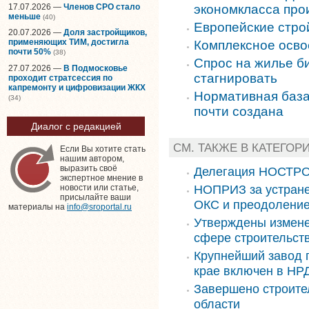
17.07.2026 —
Членов СРО стало
экономкласса про
меньше
(40)
Европейские стро
20.07.2026 —
Доля застройщиков,
применяющих ТИМ, достигла
Комплексное осво
почти 50%
(38)
Спрос на жилье б
27.07.2026 —
В Подмосковье
стагнировать
проходит стратсессия по
капремонту и цифровизации ЖКХ
Нормативная база
(34)
почти создана
Диалог с редакцией
СМ. ТАКЖЕ В КАТЕГОР
Если Вы хотите стать
нашим автором,
выразить своё
Делегация НОСТРО
экспертное мнение в
НОПРИЗ за устране
новости или статье,
присылайте ваши
ОКС и преодоление
материалы на
info@sroportal.ru
Утверждены измене
сфере строительст
Крупнейший завод 
крае включен в НРД
Завершено строите
области