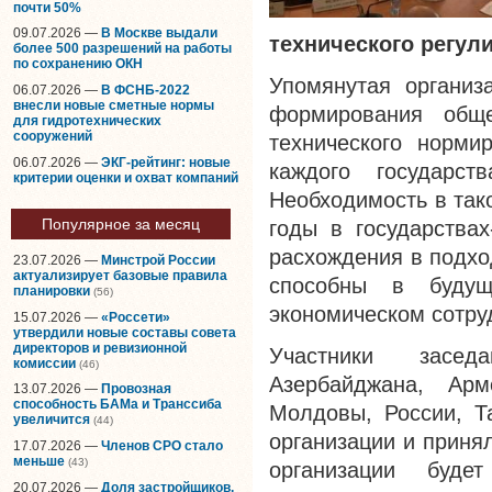
почти 50%
09.07.2026 —
В Москве выдали
технического регул
более 500 разрешений на работы
по сохранению ОКН
Упомянутая организ
06.07.2026 —
В ФСНБ-2022
внесли новые сметные нормы
формирования общ
для гидротехнических
сооружений
технического норми
06.07.2026 —
ЭКГ-рейтинг: новые
каждого государс
критерии оценки и охват компаний
Необходимость в тако
Популярное за месяц
годы в государства
расхождения в подхо
23.07.2026 —
Минстрой России
актуализирует базовые правила
способны в будущ
планировки
(56)
экономическом сотру
15.07.2026 —
«Россети»
утвердили новые составы совета
директоров и ревизионной
Участники заседа
комиссии
(46)
Азербайджана, Арме
13.07.2026 —
Провозная
способность БАМа и Транссиба
Молдовы, России, Та
увеличится
(44)
организации и приня
17.07.2026 —
Членов СРО стало
меньше
(43)
организации буде
20.07.2026 —
Доля застройщиков,