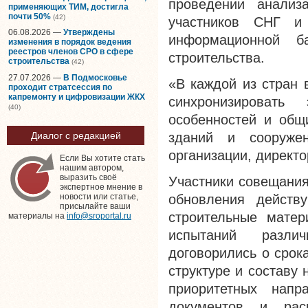
проведении анализа
применяющих ТИМ, достигла
почти 50%
(42)
участников СНГ и 
06.08.2026 —
Утверждены
информационной б
изменения в порядок ведения
реестров членов СРО в сфере
строительства.
строительства
(42)
27.07.2026 —
В Подмосковье
«В каждой из стран 
проходит стратсессия по
капремонту и цифровизации ЖКХ
синхронизироват
(40)
особенностей и общ
зданий и сооруже
Диалог с редакцией
организации, директ
Если Вы хотите стать
нашим автором,
выразить своё
Участники совещания
экспертное мнение в
обновления действ
новости или статье,
присылайте ваши
строительные мате
материалы на
info@sroportal.ru
испытаний разли
договорились о срок
структуре и составу
приоритетных напра
документов и рас