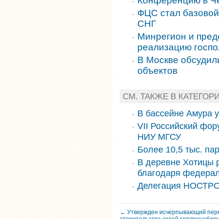
Конференцию в Че
ФЦС стал базовой
СНГ
Минрегион и пред
реализацию госпо
В Москве обсудил
объектов
СМ. ТАКЖЕ В КАТЕГОР
В бассейне Амура 
VII Российский фор
НИУ МГСУ
Более 10,5 тыс. па
В деревне Хотицы 
благодаря федера
Делегация НОСТРО
← Утвержден исчерпывающий пере
строительства сетей теплоснабже