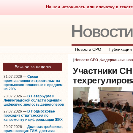
Нашли неточность или опечатку в тексте
Саморегулирование
Что тако
Новост
Новости СРО
Публикации
|
Новости СРО
,
Федеральные нов
Важное за неделю
Участники СН
31.07.2026 —
Сроки
техрегулиров
промышленного строительства
превышают плановые в среднем
на 20%
28.07.2026 —
В Петербурге и
Ленинградской области оценили
цифровую зрелость девелоперов
27.07.2026 —
В Подмосковье
проходит стратсессия по
капремонту и цифровизации ЖКХ
20.07.2026 —
Доля застройщиков,
применяющих ТИМ, достигла