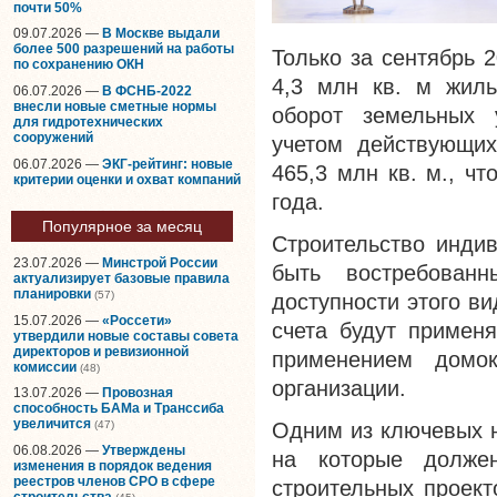
почти 50%
09.07.2026 —
В Москве выдали
более 500 разрешений на работы
Только за сентябрь 
по сохранению ОКН
4,3 млн кв. м жиль
06.07.2026 —
В ФСНБ-2022
внесли новые сметные нормы
оборот земельных у
для гидротехнических
сооружений
учетом действующих
06.07.2026 —
ЭКГ-рейтинг: новые
465,3 млн кв. м., ч
критерии оценки и охват компаний
года.
Популярное за месяц
Строительство инди
23.07.2026 —
Минстрой России
быть востребован
актуализирует базовые правила
планировки
(57)
доступности этого в
15.07.2026 —
«Россети»
счета будут применя
утвердили новые составы совета
директоров и ревизионной
применением домок
комиссии
(48)
организации.
13.07.2026 —
Провозная
способность БАМа и Транссиба
увеличится
Одним из ключевых н
(47)
06.08.2026 —
Утверждены
на которые должен
изменения в порядок ведения
реестров членов СРО в сфере
строительных проек
строительства