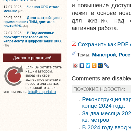
(45)
и повышение доступн
17.07.2026 —
Членов СРО стало
меньше
(45)
лежит в основе ново
20.07.2026 —
Доля застройщиков,
для жизни», над ф
применяющих ТИМ, достигла
почти 50%
(44)
активная работа.
27.07.2026 —
В Подмосковье
проходит стратсессия по
капремонту и цифровизации ЖКХ
Сохранить как PDF
(40)
Темы:
Минстрой
,
Росс
Диалог с редакцией
Если Вы хотите стать
нашим автором,
выразить своё
Comments are disable
экспертное мнение в
новости или статье,
присылайте ваши
ПОХОЖИЕ НОВОСТИ:
материалы на
info@sroportal.ru
Реконструкция аэр
конце 2024 года
За два месяца 202
кв. метров
В 2024 году ввод