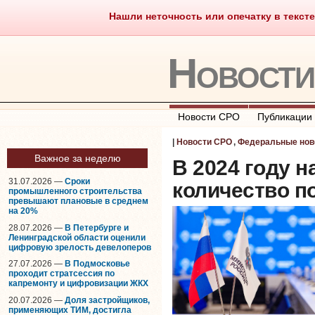
Нашли неточность или опечатку в тексте
Саморегулирование
Что тако
Новост
Новости СРО
Публикации
|
Новости СРО
,
Федеральные нов
Важное за неделю
В 2024 году 
31.07.2026 —
Сроки
количество п
промышленного строительства
превышают плановые в среднем
на 20%
28.07.2026 —
В Петербурге и
Ленинградской области оценили
цифровую зрелость девелоперов
27.07.2026 —
В Подмосковье
проходит стратсессия по
капремонту и цифровизации ЖКХ
20.07.2026 —
Доля застройщиков,
применяющих ТИМ, достигла